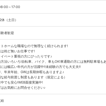
8:00～17:00
勤2休（土日）
経験者歓迎
ットホームな職場なので無理なく続けられます!
業は殆ど無いお仕事です!
ライベート重視の方にぴったりです♪
勤方法いろいろ!自転車、バイク、車もOK!車通勤の方には無料駐車場もあ
場には幅広い年代の方が活躍中!!未経験の方でも大丈夫!!
季、年末年始、GWは長期休暇もありますよ♪
利な給与前渡し制度もあります（規定による）
中でも安心!WEB面接実施中!
ずはお気軽にお問合せください♪
支給