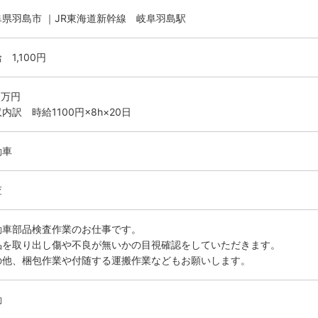
阜県羽島市 ｜JR東海道新幹線 岐阜羽島駅
 1,100円
.6万円
内訳 時給1100円×8h×20日
動車
査
動車部品検査作業のお仕事です。
品を取り出し傷や不良が無いかの目視確認をしていただきます。
の他、梱包作業や付随する運搬作業などもお願いします。
勤