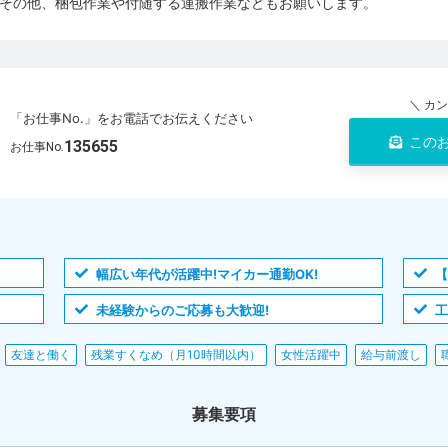
その他、梱包作業や付随する運搬作業などもお願いします。
＼ カ
「お仕事No.」をお電話でお伝えください
この
135655
お仕事No.
幅広い年代が活躍中!マイカー通勤OK!
【
未経験からのご応募も大歓迎!
工
友達と働く
残業すくなめ（月10時間以内）
女性活躍中
給与前渡し
募集要項