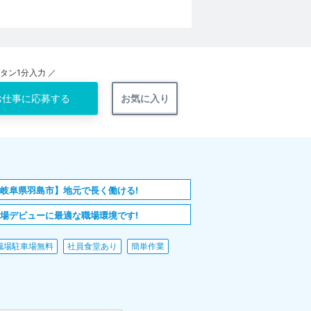
ンタン1分入力 ／
お仕事に
応募する
お気に入り
岐阜県羽島市】地元で長く働ける!
場デビューに最適な職場環境です!
職場駐車場無料
社員食堂あり
簡単作業