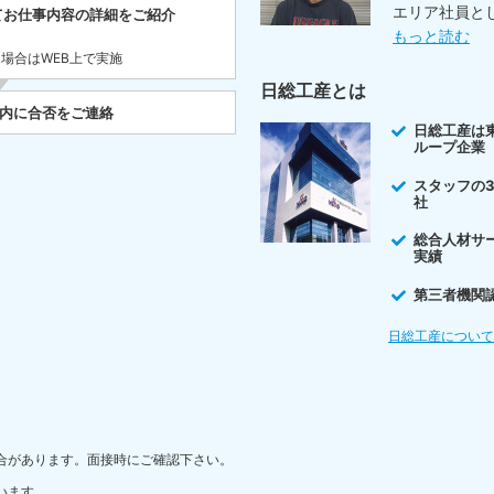
エリア社員と
てお仕事内容の詳細をご紹介
もっと読む
た場合はWEB上で実施
日総工産とは
以内に合否をご連絡
日総工産は
ループ企業
スタッフの
社
総合人材サ
実績
第三者機関
日総工産につい
合があります。面接時にご確認下さい。
います。