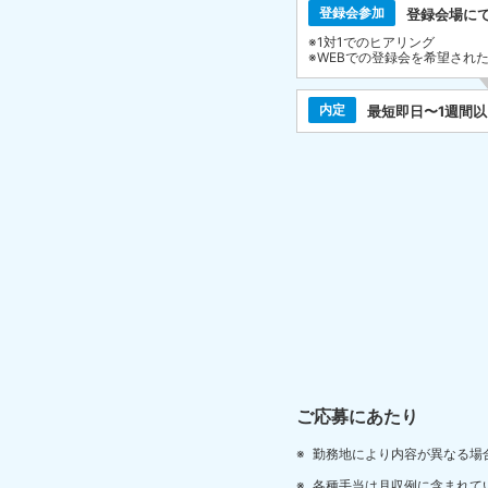
登録会参加
登録会場に
※1対1でのヒアリング
※WEBでの登録会を希望され
内定
最短即日〜1週間
ご応募にあたり
勤務地により内容が異なる場
各種手当は月収例に含まれて