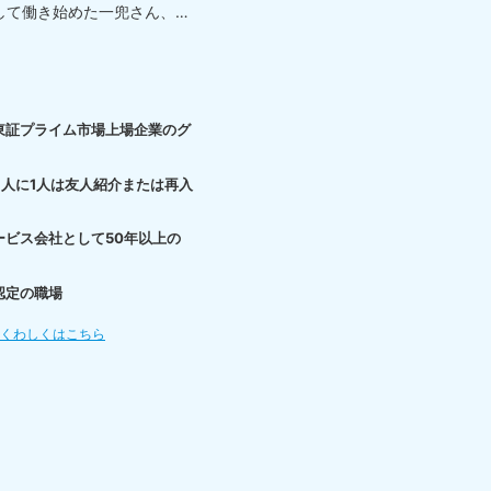
して働き始めた一兜さん、
東証プライム市場上場企業のグ
3人に1人は友人紹介または再入
ービス会社として50年以上の
認定の職場
てくわしくはこちら