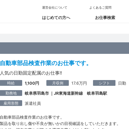
運営会社について
よくあるご質問
はじめての方へ
お仕事検索
自動車部品検査作業のお仕事です。
人気の日勤固定配属のお仕事!!
時給
月収例
シフト
1,100円
17.6万円
日勤
勤務地
岐阜県羽島市 ｜JR東海道新幹線 岐阜羽島駅
雇用形態
派遣社員
自動車部品検査作業のお仕事です。
製品を取り出し傷や不良が無いかの目視確認をしていただきます。