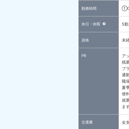
①0
勤務時間
休日・休暇
5
未
資格
PR
ア
残
プ
通
職
夏
便
就業
ま
交通費
全