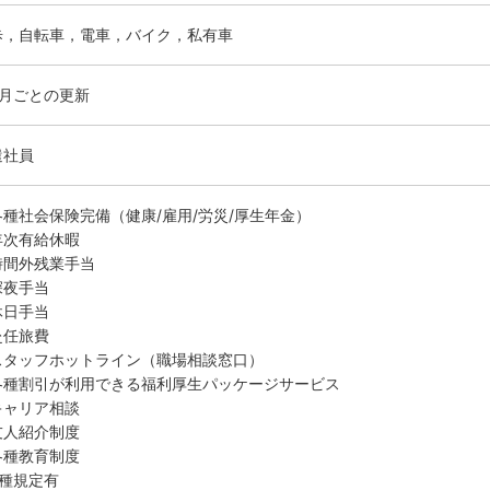
歩，自転車，電車，バイク，私有車
ヶ月ごとの更新
遣社員
各種社会保険完備（健康/雇用/労災/厚生年金）
年次有給休暇
時間外残業手当
深夜手当
休日手当
赴任旅費
スタッフホットライン（職場相談窓口）
各種割引が利用できる福利厚生パッケージサービス
キャリア相談
友人紹介制度
各種教育制度
各種規定有