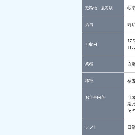
岐
勤務地・最寄駅
時給
給与
17
月収例
月収
業種
自
職種
検
お仕事内容
自
製
そ
シフト
日