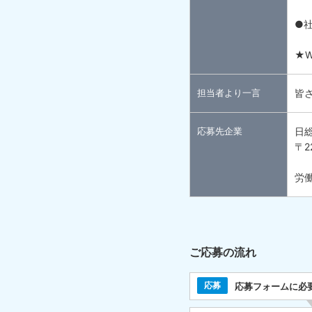
●
★
担当者より一言
皆
応募先企業
日
〒2
労働
ご応募の流れ
応募
応募フォームに必