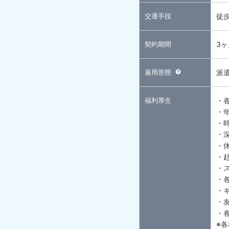
交通手段
徒
契約期間
3
雇用形態
派
福利厚生
・
・
・
・
・
・
・
・
・
・
・
※