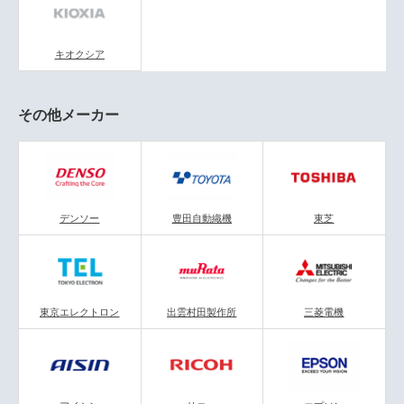
（20代 女性）
担当者との距離も近すぎず、遠すぎずでとても良
いと思った。縁があれば、また相談したい。
キオクシア
その他メーカー
デンソー
豊田自動織機
東芝
東京エレクトロン
出雲村田製作所
三菱電機