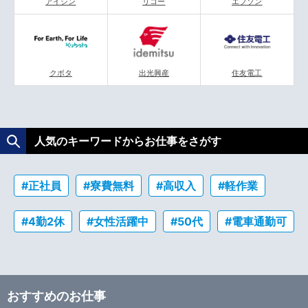
アイシン
リコー
エプソン
クボタ
出光興産
住友電工
人気のキーワードからお仕事をさがす
#正社員
#寮費無料
#高収入
#軽作業
#4勤2休
#女性活躍中
#50代
#電車通勤可
おすすめのお仕事