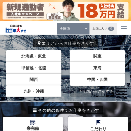
全国版
お気に入り
0
エリアからお仕事をさがす
北海道・東北
関東
甲信越・北陸
東海
関西
中国・四国
九州・沖縄
全国からさがす
その他の条件でお仕事をさがす
寮完備
こだわり