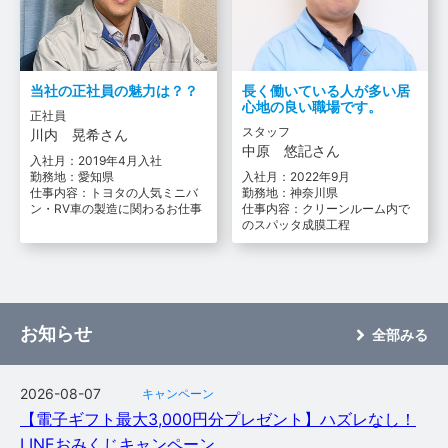
当社の正社員の魅力は？？
長く働いている人が多い居
心地の良い職場です。
正社員
スタッフ
川内 晃希さん
中原 悠記さん
入社月：2019年4月入社
勤務地：愛知県
入社月：2022年9月
仕事内容：トヨタの人気ミニバ
勤務地：神奈川県
ン・RV車の製造に関わるお仕事
仕事内容：クリーンルーム内で
のスパッタ成膜工程
お知らせ
全部みる
2026-08-07
キャンペーン
【電子ギフト最大3,000円分プレゼント】ハズレなし！
LINEおみくじキャンペーン