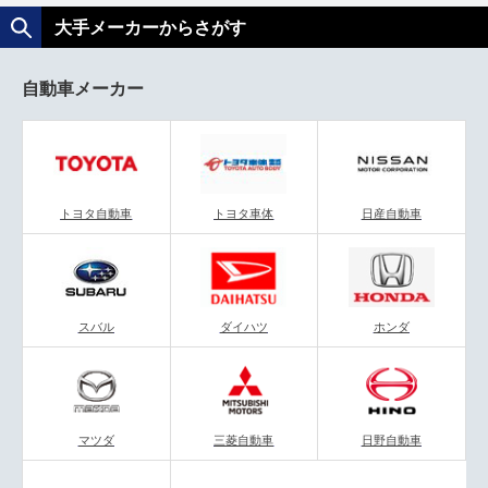
緊張せずに面接することができ、親身に話も聞い
大手メーカーからさがす
てもらえた。
自動車メーカー
（20代 女性）
資料を使いながらの説明がとても分かりやすく、
マメに質問があるかも聞いてくれた。
（40代 男性）
面接途中で通信環境が悪くなったけれど、丁寧な
トヨタ自動車
トヨタ車体
日産自動車
対応をしていただき、感謝しています。
（50代 男性）
こちらからの質問に対しても真摯に向き合ってい
スバル
ダイハツ
ホンダ
ただき、とても好感がもてました。
（20代 男性）
面接も丁寧でその後の対応も早く、信用できると
思いました。
マツダ
三菱自動車
日野自動車