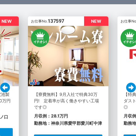
137597
NEW
NEW
お仕事No.
お仕事No
電池製
【寮費無料】9月入社で特典30万
【特典
0万円
円! 定着率が高く働きやすい工場
ダスト
です◎
◎
月収例：28.1万円
月収例
ノ口
勤務地：神奈川県愛甲郡愛川町中津
勤務
る