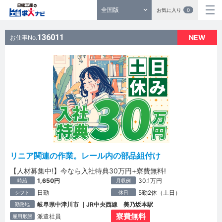
全国版
お気に入り
0
136011
NEW
お仕事No.
リニア関連の作業。レール内の部品組付け
【人材募集中!】今なら入社特典30万円+寮費無料!
1,650円
30.1万円
時給
月収例
日勤
5勤2休（土日）
シフト
休日
岐阜県中津川市 ｜JR中央西線 美乃坂本駅
勤務地
寮費無料
派遣社員
雇用形態