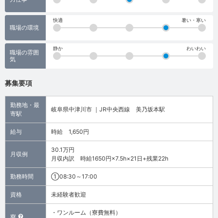
快適
暑い・寒い
職場の環境
静か
わいわい
職場の雰囲
気
募集要項
勤務地・最
岐阜県中津川市 ｜JR中央西線 美乃坂本駅
寄駅
給与
時給 1,650円
30.1万円
月収例
月収内訳 時給1650円×7.5h×21日+残業22h
勤務時間
①08:30～17:00
資格
未経験者歓迎
・ワンルーム（寮費無料）
寮