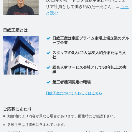
リア社員として働き始めた一兜さん、
もっ
と読む
日総工産とは
日総工産は東証プライム市場上場企業のグル
ープ企業
スタッフの3人に1人は友人紹介または再入
社
総合人材サービス会社として50年以上の実
績
第三者機関認定の職場
日総工産についてくわしくはこちら
ご応募にあたり
勤務地により内容が異なる場合があります。面接時にご確認下さい。
各種手当は月収例に含まれています。