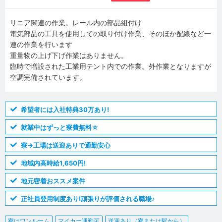
リニア関連の作業。レール内の部品組付け
電気部品の工具を使用しての取り付け作業、そのほか配線など一
連の作業を行います
重量物の上げ下げ作業はありません。
臨時で増設された工業用テント内での作業。外作業となりますが
空調完備されています。
希望者には入社特典30万あり!
就業中はずっと寮費無料☆
寮→工場は送迎ありで通勤安心
地域内高時給1,650円!
地元密着おススメ案件
正社員登用制度あり!頑張りが評価される職場♪
寮はワンルーム
マイカー通勤可
送迎あり（寮または駅から）