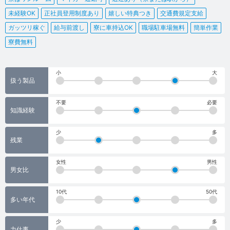
未経験OK
正社員登用制度あり
嬉しい特典つき
交通費規定支給
ガッツリ稼ぐ
給与前渡し
寮に車持込OK
職場駐車場無料
簡単作業
寮費無料
小
大
扱う製品
不要
必要
知識経験
少
多
残業
女性
男性
男女比
10代
50代
多い年代
少
多
力仕事