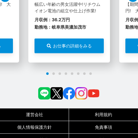
! 大
幅広い年齢の男女活躍中!リチウム
【期間
イオン電池の組立や仕上げ作業!
円! 
月収例：36.2万円
月収例
勤務地：岐阜県美濃加茂市
勤務
る
お仕事の詳細をみる
運営会社
利用規約
個人情報保護方針
免責事項