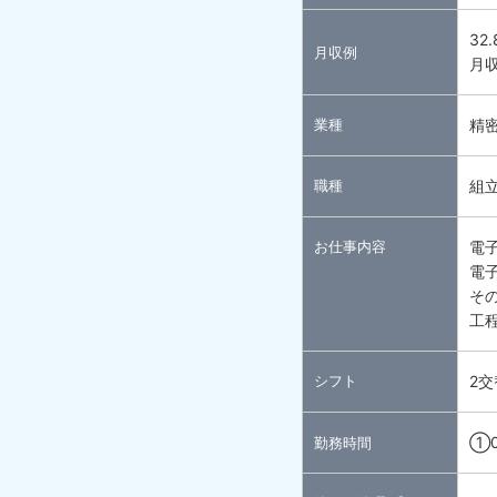
32
月収例
月収
業種
精
職種
組
お仕事内容
電
電
そ
工
シフト
2交
①0
勤務時間