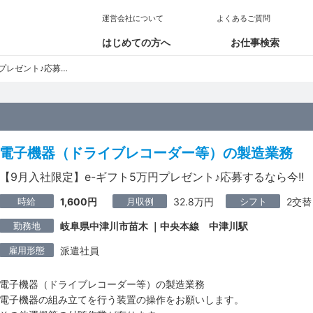
運営会社について
よくあるご質問
はじめての方へ
お仕事検索
ト♪応募するなら今!!
電子機器（ドライブレコーダー等）の製造業務
【9月入社限定】e-ギフト5万円プレゼント♪応募するなら今!!
時給
月収例
シフト
1,600円
32.8万円
2交替
勤務地
岐阜県中津川市苗木 ｜中央本線 中津川駅
雇用形態
派遣社員
電子機器（ドライブレコーダー等）の製造業務
電子機器の組み立てを行う装置の操作をお願いします。