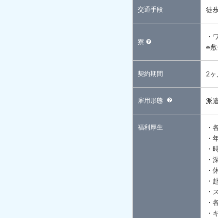
交通手段
徒
・
寮
※
契約期間
2
雇用形態
派
福利厚生
・
・
・
・
・
・
・
・
・