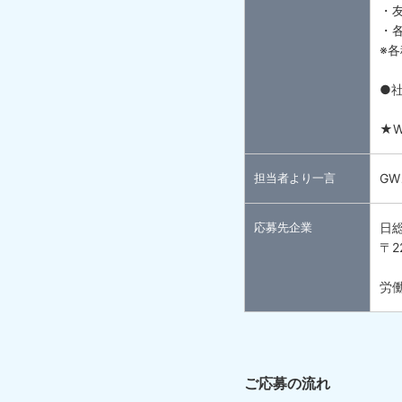
・
・
※
●
★
担当者より一言
G
応募先企業
日
〒2
労働
ご応募の流れ