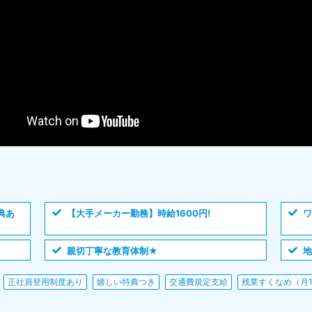
典あ
【大手メーカー勤務】時給1600円!
ワ
親切丁寧な教育体制★
正社員登用制度あり
嬉しい特典つき
交通費規定支給
残業すくなめ（月