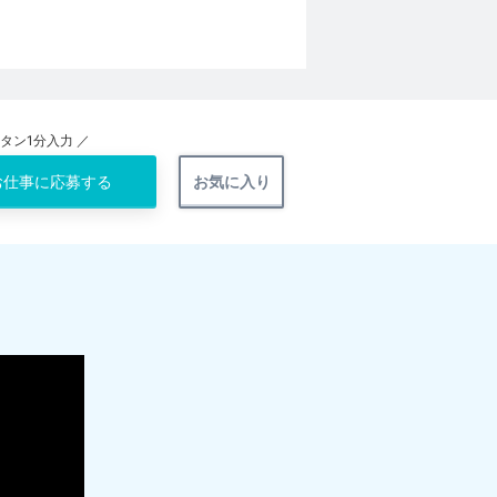
ンタン1分入力 ／
お仕事に
応募する
お気に入り