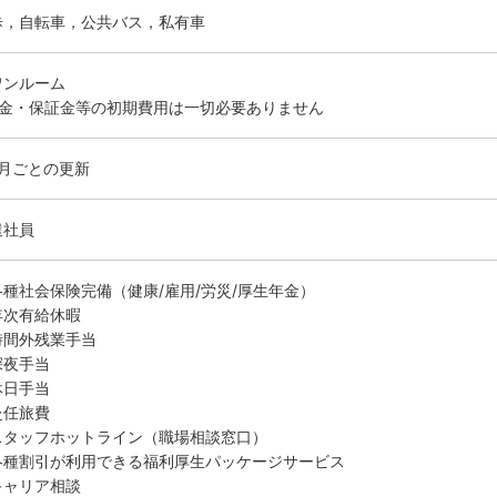
歩，自転車，公共バス，私有車
ワンルーム
敷金・保証金等の初期費用は一切必要ありません
ヶ月ごとの更新
遣社員
各種社会保険完備（健康/雇用/労災/厚生年金）
年次有給休暇
時間外残業手当
深夜手当
休日手当
赴任旅費
スタッフホットライン（職場相談窓口）
各種割引が利用できる福利厚生パッケージサービス
キャリア相談