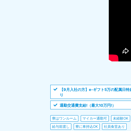
【9月入社の方】e-ギフト5万の配属日特
り
通勤交通費支給!（最大10万円!）
寮はワンルーム
マイカー通勤可
未経験OK
給与前渡し
寮に車持込OK
社員食堂あり