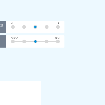
小
大
の規
少ない
多い
事