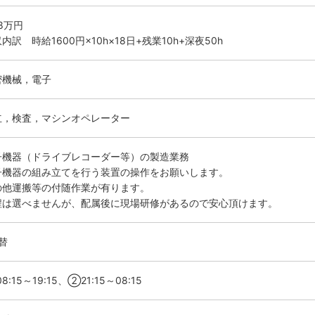
.8万円
内訳 時給1600円×10h×18日+残業10h+深夜50h
密機械，電子
立，検査，マシンオペレーター
子機器（ドライブレコーダー等）の製造業務
子機器の組み立てを行う装置の操作をお願いします。
の他運搬等の付随作業が有ります。
程は選べませんが、配属後に現場研修があるので安心頂けます。
替
8:15～19:15、②21:15～08:15