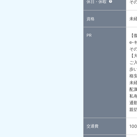
休日・休暇
そ
未
資格
PR
【復
e
そ
【大
ご入
歩
格安
未経
配
私
通
親
交通費
10