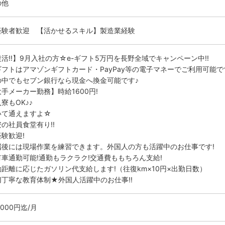
の他
経験者歓迎 【活かせるスキル】製造業経験
活!!】9月入社の方☆e-ギフト5万円を長野全域でキャンペーン中!!
-ギフトはアマゾンギフトカード・PayPay等の電子マネーでご利用可能で
の中でもセブン銀行なら現金へ換金可能です♪
手メーカー勤務】時給1600円!
寮もOK♪♪
いて通えますよ☆
の社員食堂有り!!
験歓迎!
属後には現場作業を練習できます。外国人の方も活躍中のお仕事です!
有車通勤可能!通勤もラクラク!交通費ももちろん支給!
勤距離に応じたガソリン代支給します!（往復km×10円×出勤日数）
切丁寧な教育体制★外国人活躍中のお仕事!!
0000円迄/月