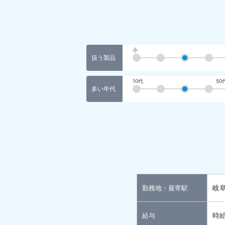
小
扱う製品
10代
50
多い年代
岐
勤務地・最寄駅
時給
給与