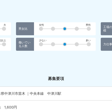
大
女性
男性
工場
男女比
模
代以上
少ない
多い
働いてい
力仕
る人数
募集要項
阜県中津川市苗木 ｜中央本線 中津川駅
 1,600円