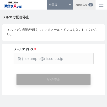
全国版
お気に入り
0
メルマガ配信停止
メルマガの配信登録をしているメールアドレスを入力してくださ
い。
メールアドレス
配信停止