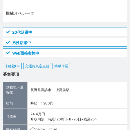
機械オペレータ
20代活躍中
男性活躍中
Web面接実施中
未経験OK
交通費規定支給
簡単作業
募集要項
勤務地・最
長野県諏訪市 ｜上諏訪駅
寄駅
給与
時給 1,200円
24.4万円
月収例
月収内訳 時給1200円×h×20日+残業25h
勤務時間
①08:30～17:15