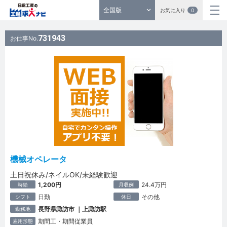
全国版
お気に入り
0
731943
お仕事No.
機械オペレータ
土日祝休み/ネイルOK/未経験歓迎
1,200円
24.4万円
時給
月収例
日勤
その他
シフト
休日
長野県諏訪市 ｜上諏訪駅
勤務地
期間工・期間従業員
雇用形態