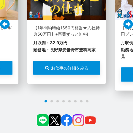
でe-ギ
【1年間約時給1650円相当☆入社特
【9月
典50万円】+寮費ずっと無料!
円プレ
月収例：32.9万円
月収例
勤務地：長野県安曇野市豊科高家
勤務
見
る
お仕事の詳細をみる