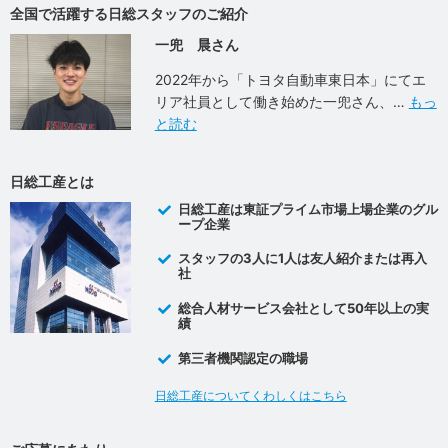
全国で活躍する日総スタッフのご紹介
一兜 晨さん
2022年から「トヨタ自動車東日本」にてエ
リア社員として働き始めた一兜さん、
もっ
と読む
日総工産とは
日総工産は東証プライム市場上場企業のグル
ープ企業
スタッフの3人に1人は友人紹介または再入
社
総合人材サービス会社として50年以上の実
績
第三者機関認定の職場
日総工産についてくわしくはこちら