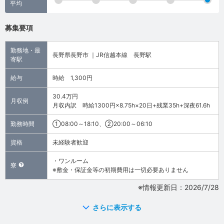
平均
募集要項
勤務地・最
長野県長野市 ｜JR信越本線 長野駅
寄駅
給与
時給 1,300円
30.4万円
月収例
月収内訳 時給1300円×8.75h×20日+残業35h+深夜61.6h
勤務時間
①08:00～18:10、②20:00～06:10
資格
未経験者歓迎
・ワンルーム
寮
※敷金・保証金等の初期費用は一切必要ありません
※情報更新日：2026/7/28
さらに表示する