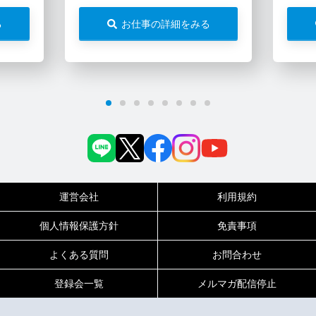
る
お仕事の詳細をみる
運営会社
利用規約
個人情報保護方針
免責事項
よくある質問
お問合わせ
登録会一覧
メルマガ配信停止
0120-717-450
受付時間