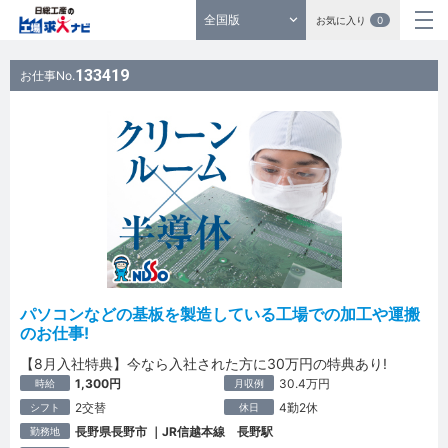
全国版
お気に入り
0
133419
お仕事No.
パソコンなどの基板を製造している工場での加工や運搬
のお仕事!
【8月入社特典】今なら入社された方に30万円の特典あり!
1,300円
30.4万円
時給
月収例
2交替
4勤2休
シフト
休日
長野県長野市 ｜JR信越本線 長野駅
勤務地