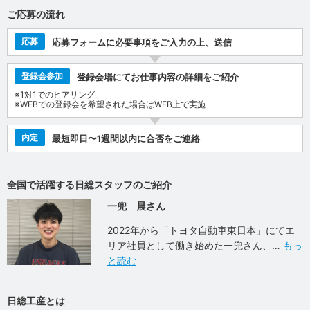
ご応募の流れ
応募
応募フォームに必要事項をご入力の上、送信
登録会参加
登録会場にてお仕事内容の詳細をご紹介
※1対1でのヒアリング
※WEBでの登録会を希望された場合はWEB上で実施
内定
最短即日〜1週間以内に合否をご連絡
全国で活躍する日総スタッフのご紹介
一兜 晨さん
2022年から「トヨタ自動車東日本」にてエ
リア社員として働き始めた一兜さん、
もっ
と読む
日総工産とは