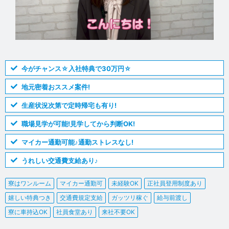
今がチャンス☆入社特典で30万円☆
地元密着おススメ案件!
生産状況次第で定時帰宅も有り!
職場見学が可能!見学してから判断OK!
マイカー通勤可能♪通勤ストレスなし!
うれしい交通費支給あり♪
寮はワンルーム
マイカー通勤可
未経験OK
正社員登用制度あり
嬉しい特典つき
交通費規定支給
ガッツリ稼ぐ
給与前渡し
寮に車持込OK
社員食堂あり
来社不要OK