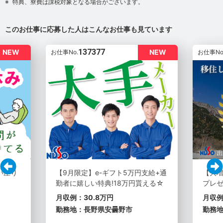
特典、寮費は課税対象となる場合がございます。
このお仕事に応募した人はこんなお仕事も見ています
137377
NEW
NEW
お仕事No.
お仕事No
い座り
【9月限定】e-ギフト5万円支給+通
【大増
勤者に嬉しい特典!18万円貰える☆
プレゼ
月収例：30.8万円
月収例
勤務地：長野県安曇野市
勤務