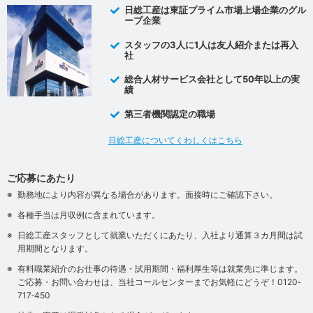
日総工産は東証プライム市場上場企業のグル
ープ企業
スタッフの3人に1人は友人紹介または再入
社
総合人材サービス会社として50年以上の実
績
第三者機関認定の職場
日総工産についてくわしくはこちら
ご応募にあたり
勤務地により内容が異なる場合があります。面接時にご確認下さい。
各種手当は月収例に含まれています。
日総工産スタッフとして就業いただくにあたり、入社より通算３カ月間は試
用期間となります。
有料職業紹介のお仕事の待遇・試用期間・福利厚生等は就業先に準じます。
ご応募・お問い合わせは、当社コールセンターまでお気軽にどうぞ！0120‐
717‐450