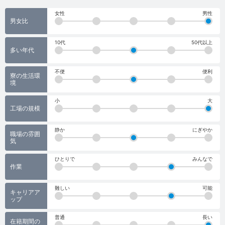
女性
男性
男女比
10代
50代以上
多い年代
不便
便利
寮の生活環
境
小
大
工場の規模
静か
にぎやか
職場の雰囲
気
ひとりで
みんなで
作業
難しい
可能
キャリアア
ップ
普通
長い
在籍期間の