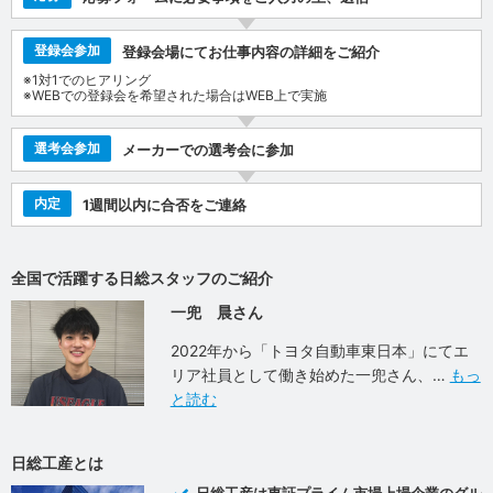
登録会参加
登録会場にてお仕事内容の詳細をご紹介
※1対1でのヒアリング
※WEBでの登録会を希望された場合はWEB上で実施
選考会参加
メーカーでの選考会に参加
内定
1週間以内に合否をご連絡
全国で活躍する日総スタッフのご紹介
一兜 晨さん
2022年から「トヨタ自動車東日本」にてエ
リア社員として働き始めた一兜さん、
もっ
と読む
日総工産とは
日総工産は東証プライム市場上場企業のグル