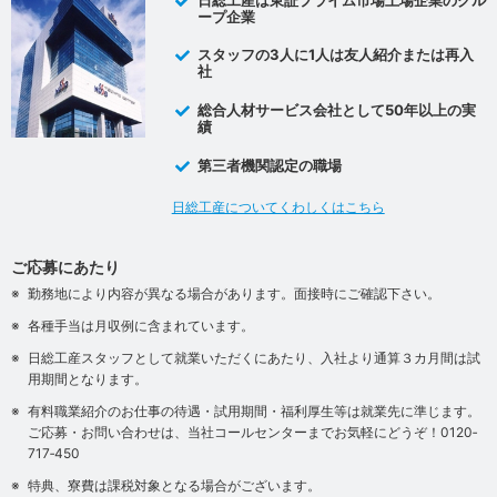
ープ企業
スタッフの3人に1人は友人紹介または再入
社
総合人材サービス会社として50年以上の実
績
第三者機関認定の職場
日総工産についてくわしくはこちら
ご応募にあたり
勤務地により内容が異なる場合があります。面接時にご確認下さい。
各種手当は月収例に含まれています。
日総工産スタッフとして就業いただくにあたり、入社より通算３カ月間は試
用期間となります。
有料職業紹介のお仕事の待遇・試用期間・福利厚生等は就業先に準じます。
ご応募・お問い合わせは、当社コールセンターまでお気軽にどうぞ！0120‐
717‐450
特典、寮費は課税対象となる場合がございます。