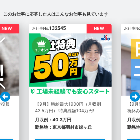
このお仕事に応募した人はこんなお仕事も見ています
132545
NEW
NEW
お仕事No.
お仕事No
で役員
【9月】時給最大1900円（月収例
【9月
42.5万円）!特典総額104万円!
祝休
月収例：40.3万円
月収例
勤務地：東京都羽村市緑ヶ丘
勤務