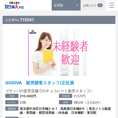
全国版
お気に入り
0
715541
お仕事No.
GODIVA 販売接客スタッフ/正社員
ゴディバの直営店舗でのチョコレート販売スタッフ♪
215,000円
21.5万円
月給
月収例
日勤
5勤2休（土日以外）
シフト
休日
東京都中央区日本橋2-4-1 高島屋日本橋B1F ｜東京メトロ銀座
勤務地
線・東西線・都営浅草線・JR各線 日本橋駅・東京駅