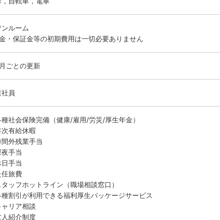
歩，自転車，電車
ワンルーム
敷金・保証金等の初期費用は一切必要ありません
ヶ月ごとの更新
遣社員
各種社会保険完備（健康/雇用/労災/厚生年金）
年次有給休暇
時間外残業手当
深夜手当
休日手当
赴任旅費
スタッフホットライン（職場相談窓口）
各種割引が利用できる福利厚生パッケージサービス
キャリア相談
友人紹介制度