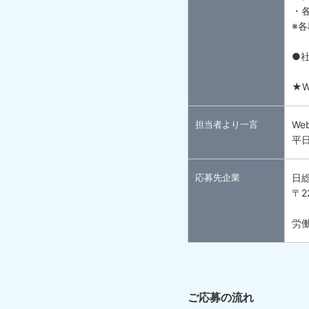
・
※
●
★
担当者より一言
We
平
応募先企業
日
〒2
労働
ご応募の流れ