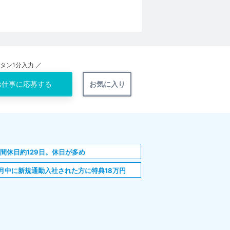
ンタン1分入力 ／
お仕事に
応募する
お気に入り
間休日約129日。休日が多め
月中に新規通勤入社された方に特典18万円