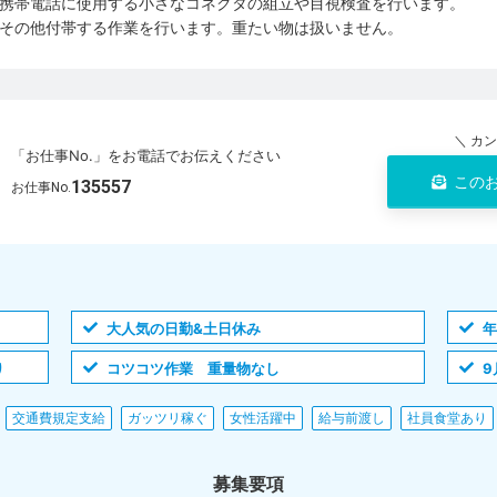
携帯電話に使用する小さなコネクタの組立や目視検査を行います。
その他付帯する作業を行います。重たい物は扱いません。
＼ カ
「お仕事No.」をお電話でお伝えください
この
135557
お仕事No.
大人気の日勤&土日休み
年
り
コツコツ作業 重量物なし
9
交通費規定支給
ガッツリ稼ぐ
女性活躍中
給与前渡し
社員食堂あり
募集要項