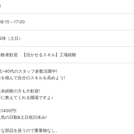
勤
8:15～17:00
勤2休（土日）
経験者歓迎 【活かせるスキル】工場経験
代~40代のスタッフ多数活躍中!
験を積んで自分のスキルを高めよう!
造未経験の方も大歓迎!
寧に教えてくれる職場ですよ♪
1400円!
人気の日勤&土日祝日休み!
さな部品を扱うので重量物なし。