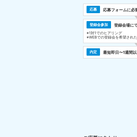
応募
応募フォームに必
登録会参加
登録会場に
※1対1でのヒアリング
※WEBでの登録会を希望され
内定
最短即日〜1週間