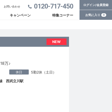
0120-717-450
ログイン/会員登録
お問い合わせ
お気に入り
キャンペーン
特集コーナー
0
NEW
8万♪
休日
5勤2休（土日）
島線 西武立川駅