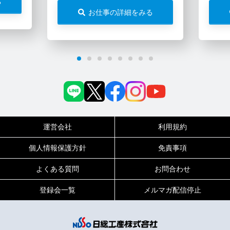
る
お仕事の詳細をみる
運営会社
利用規約
個人情報保護方針
免責事項
よくある質問
お問合わせ
登録会一覧
メルマガ配信停止
0120-717-450
受付時間
平日9:00～19:00（土日祝は18:00まで）