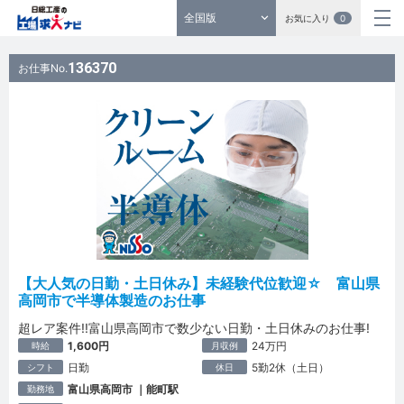
全国版
お気に入り
0
136370
お仕事No.
【大人気の日勤・土日休み】未経験代位歓迎☆ 富山県
高岡市で半導体製造のお仕事
超レア案件!!富山県高岡市で数少ない日勤・土日休みのお仕事!
1,600円
24万円
時給
月収例
日勤
5勤2休（土日）
シフト
休日
富山県高岡市 ｜能町駅
勤務地