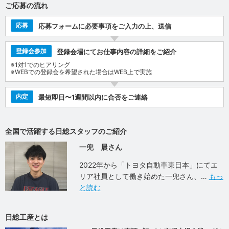
ご応募の流れ
応募
応募フォームに必要事項をご入力の上、送信
登録会参加
登録会場にてお仕事内容の詳細をご紹介
※1対1でのヒアリング
※WEBでの登録会を希望された場合はWEB上で実施
内定
最短即日〜1週間以内に合否をご連絡
全国で活躍する日総スタッフのご紹介
一兜 晨さん
2022年から「トヨタ自動車東日本」にてエ
リア社員として働き始めた一兜さん、
もっ
と読む
日総工産とは