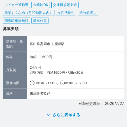
マイカー通勤可
未経験OK
交通費規定支給
残業すくなめ（月10時間以内）
女性活躍中
給与前渡し
職場駐車場無料
簡単作業
募集要項
勤務地・最
富山県高岡市 ｜能町駅
寄駅
給与
時給 1,600円
24万円
月収例
月収内訳 時給1600円×7.5h×20日
勤務時間
①08:30～17:00、②09:00～17:00
資格
未経験者歓迎
※情報更新日：2026/7/27
さらに表示する