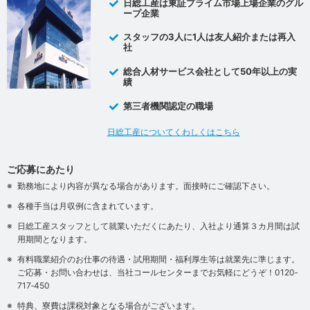
日総工産は東証プライム市場上場企業のグル
ープ企業
スタッフの3人に1人は友人紹介または再入
社
総合人材サービス会社として50年以上の実
績
第三者機関認定の職場
日総工産についてくわしくはこちら
ご応募にあたり
勤務地により内容が異なる場合があります。面接時にご確認下さい。
各種手当は月収例に含まれています。
日総工産スタッフとして就業いただくにあたり、入社より通算３カ月間は試
用期間となります。
有料職業紹介のお仕事の待遇・試用期間・福利厚生等は就業先に準じます。
ご応募・お問い合わせは、当社コールセンターまでお気軽にどうぞ！0120‐
717‐450
特典、寮費は課税対象となる場合がございます。