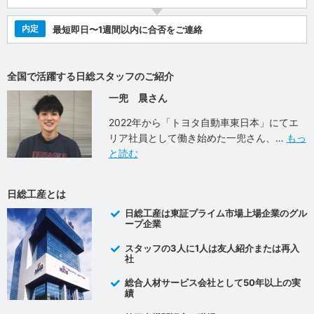
内定
最短即日〜1週間以内に合否をご連絡
全国で活躍する日総スタッフのご紹介
一兜 晨さん
2022年から「トヨタ自動車東日本」にてエ
リア社員として働き始めた一兜さん、
もっ
と読む
日総工産とは
日総工産は東証プライム市場上場企業のグル
ープ企業
スタッフの3人に1人は友人紹介または再入
社
総合人材サービス会社として50年以上の実
績