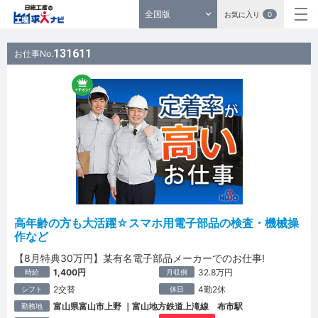
全国版
お気に入り
0
131611
お仕事No.
高年齢の方も大活躍☆スマホ用電子部品の検査・機械操
作など
【8月特典30万円】某有名電子部品メーカーでのお仕事!
1,400円
32.8万円
時給
月収例
2交替
4勤2休
シフト
休日
富山県富山市上野 ｜富山地方鉄道上滝線 布市駅
勤務地