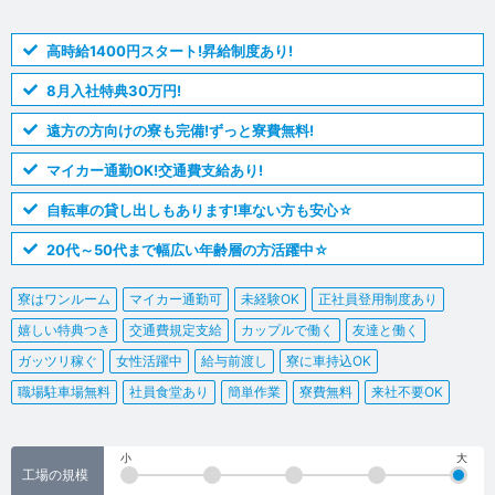
高時給1400円スタート!昇給制度あり!
8月入社特典30万円!
遠方の方向けの寮も完備!ずっと寮費無料!
マイカー通勤OK!交通費支給あり!
自転車の貸し出しもあります!車ない方も安心☆
20代～50代まで幅広い年齢層の方活躍中☆
寮はワンルーム
マイカー通勤可
未経験OK
正社員登用制度あり
嬉しい特典つき
交通費規定支給
カップルで働く
友達と働く
ガッツリ稼ぐ
女性活躍中
給与前渡し
寮に車持込OK
職場駐車場無料
社員食堂あり
簡単作業
寮費無料
来社不要OK
小
大
工場の規模