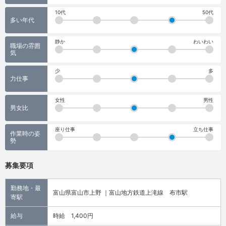
10代
50代
多い年代
静か
わいわい
職場の雰囲
気
少
多
力仕事
女性
男性
男女比
座り仕事
立ち仕事
作業時の姿
勢
募集要項
勤務地・最
富山県富山市上野 ｜富山地方鉄道上滝線 布市駅
寄駅
給与
時給 1,400円