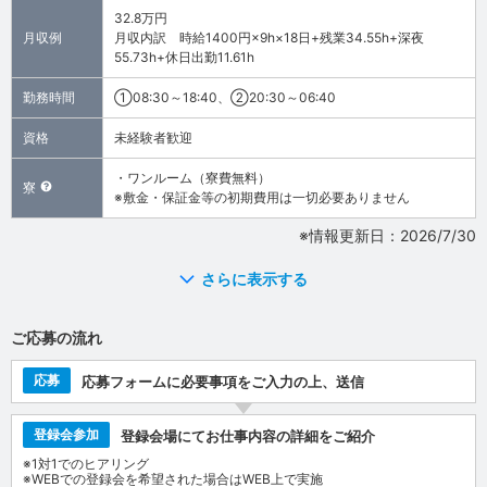
32.8万円
月収例
月収内訳 時給1400円×9h×18日+残業34.55h+深夜
55.73h+休日出勤11.61h
勤務時間
①08:30～18:40、②20:30～06:40
資格
未経験者歓迎
・ワンルーム（寮費無料）
寮
※敷金・保証金等の初期費用は一切必要ありません
※情報更新日：2026/7/30
さらに表示する
ご応募の流れ
応募
応募フォームに必要事項をご入力の上、送信
登録会参加
登録会場にてお仕事内容の詳細をご紹介
※1対1でのヒアリング
※WEBでの登録会を希望された場合はWEB上で実施