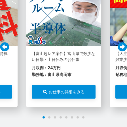
特典
【富山超レア案件】富山県で数少な
【大注
い日勤・土日休みのお仕事!
残業
月収例：24万円
月収例
勤務地：富山県高岡市
勤務
る
お仕事の詳細をみる