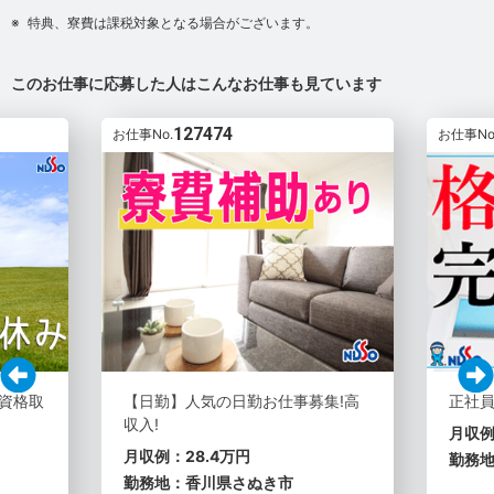
特典、寮費は課税対象となる場合がございます。
このお仕事に応募した人はこんなお仕事も見ています
127474
お仕事No.
お仕事No
!資格取
【日勤】人気の日勤お仕事募集!高
正社
収入!
月収例
月収例：28.4万円
勤務
勤務地：香川県さぬき市