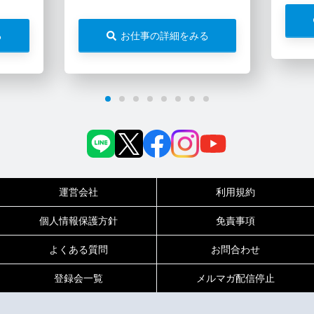
る
お仕事の詳細をみる
運営会社
利用規約
個人情報保護方針
免責事項
よくある質問
お問合わせ
登録会一覧
メルマガ配信停止
0120-717-450
受付時間