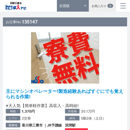
全国版
お気に入り
0
135147
お仕事No.
主にマシンオペレーター!製造経験あればすぐにでも覚え
られる作業!
※大人気【簡単軽作業】高収入・高時給!
1,370円
30.1万円
時給
月収例
2交替
5勤2休（土日）
シフト
休日
香川県三豊市 ｜JR予讃線 詫間駅
勤務地