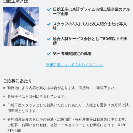
日総工産とは
日総工産は東証プライム市場上場企業のグル
ープ企業
スタッフの3人に1人は友人紹介または再入
社
総合人材サービス会社として50年以上の実
績
第三者機関認定の職場
日総工産についてくわしくはこちら
ご応募にあたり
勤務地により内容が異なる場合があります。面接時にご確認下さい。
各種手当は月収例に含まれています。
日総工産スタッフとして就業いただくにあたり、入社より通算３カ月間は試
用期間となります。
有料職業紹介のお仕事の待遇・試用期間・福利厚生等は就業先に準じます。
ご応募・お問い合わせは、当社コールセンターまでお気軽にどうぞ！0120‐
717‐450