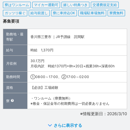
寮はワンルーム
マイカー通勤可
嬉しい特典つき
交通費規定支給
ガッツリ稼ぐ
給与前渡し
寮に車持込OK
職場駐車場無料
寮費無料
募集要項
勤務地・最
香川県三豊市 ｜JR予讃線 詫間駅
寄駅
給与
時給 1,370円
30.1万円
月収例
月収内訳 時給1370円×8h×20日+残業36h+深夜60h
勤務時間
①08:00～17:00、②17:00～02:00
資格
【必須】工場経験
・ワンルーム（寮費無料）
寮
※敷金・保証金等の初期費用は一切必要ありません
※情報更新日：2026/3/10
さらに表示する