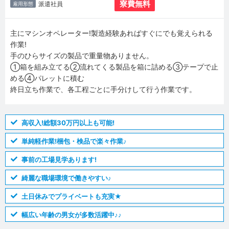
寮費無料
派遣社員
雇用形態
主にマシンオペレーター!製造経験あればすぐにでも覚えられる
作業!
手のひらサイズの製品で重量物ありません。
①箱を組み立てる②流れてくる製品を箱に詰める③テープで止
める④パレットに積む
終日立ち作業で、各工程ごとに手分けして行う作業です。
高収入!総額30万円以上も可能!
単純軽作業!梱包・検品で楽々作業♪
事前の工場見学あります!
綺麗な職場環境で働きやすい♪
土日休みでプライベートも充実★
幅広い年齢の男女が多数活躍中♪♪