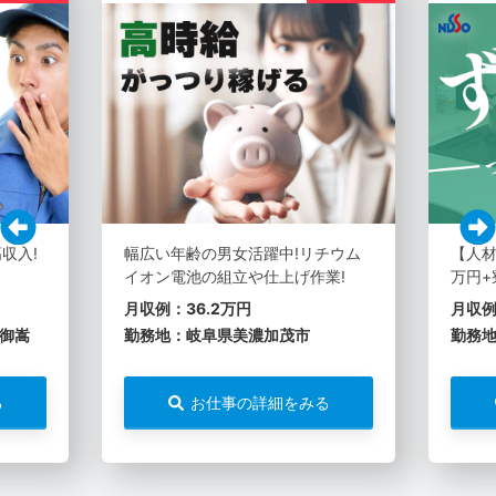
収入!
幅広い年齢の男女活躍中!リチウム
【人材
イオン電池の組立や仕上げ作業!
万円+
月収例：36.2万円
月収例
御嵩
勤務地：岐阜県美濃加茂市
勤務
る
お仕事の詳細をみる