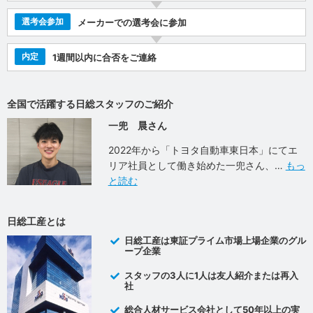
選考会参加
メーカーでの選考会に参加
内定
1週間以内に合否をご連絡
全国で活躍する日総スタッフのご紹介
一兜 晨さん
2022年から「トヨタ自動車東日本」にてエ
リア社員として働き始めた一兜さん、
もっ
と読む
日総工産とは
日総工産は東証プライム市場上場企業のグル
ープ企業
スタッフの3人に1人は友人紹介または再入
社
総合人材サービス会社として50年以上の実