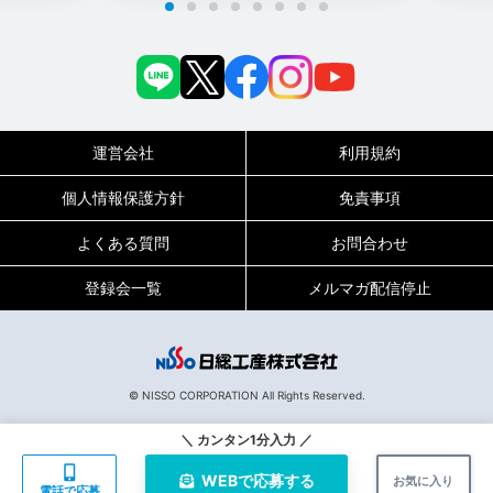
運営会社
利用規約
個人情報保護方針
免責事項
よくある質問
お問合わせ
登録会一覧
メルマガ配信停止
0120-717-450
受付時間
平日9:00～19:00（土日祝は18:00まで）
© NISSO CORPORATION All Rights Reserved.
133609
お仕事No.
＼ カンタン1分入力 ／
WEBで
応募する
お気に入り
電話で応募