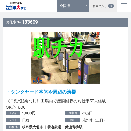
全国版
お気に入り
0
133609
お仕事No.
・タンクヤード本体や周辺の清掃
《日勤*残業なし》工場内で産廃回収のお仕事▽未経験
OK◎1600
1,600円
26万円
時給
月収例
日勤
5勤2休（土日）
シフト
休日
岐阜県大垣市 ｜養老鉄道 美濃青柳駅
勤務地