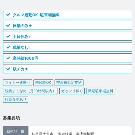
クルマ通勤OK♪駐車場無料
日勤のみ★
土日休み♪
残業なし!
高時給1600円
駅チカ★
マイカー通勤可
未経験OK
交通費規定支給
残業すくなめ（月10時間以内）
ガッツリ稼ぐ
職場駐車場無料
社員食堂あり
募集要項
勤務地・最
岐阜県大垣市 ｜養老鉄道 美濃青柳駅