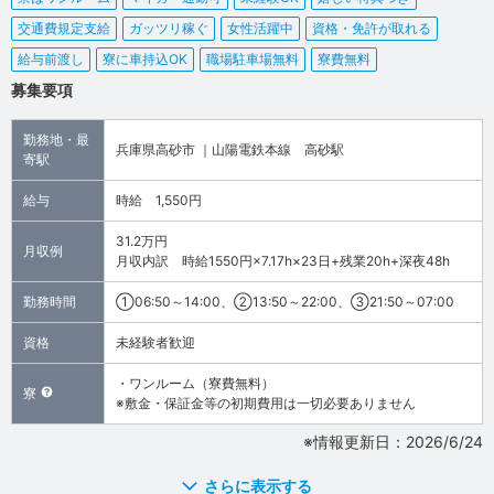
交通費規定支給
ガッツリ稼ぐ
女性活躍中
資格・免許が取れる
給与前渡し
寮に車持込OK
職場駐車場無料
寮費無料
募集要項
勤務地・最
兵庫県高砂市 ｜山陽電鉄本線 高砂駅
寄駅
給与
時給 1,550円
31.2万円
月収例
月収内訳 時給1550円×7.17h×23日+残業20h+深夜48h
勤務時間
①06:50～14:00、②13:50～22:00、③21:50～07:00
資格
未経験者歓迎
・ワンルーム（寮費無料）
寮
※敷金・保証金等の初期費用は一切必要ありません
※情報更新日：2026/6/24
さらに表示する