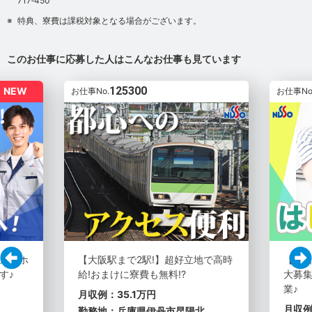
717‐450
特典、寮費は課税対象となる場合がございます。
このお仕事に応募した人はこんなお仕事も見ています
125300
NEW
お仕事No.
お仕事No
スマホ
【大阪駅まで2駅!】超好立地で高時
【土
す♪
給!おまけに寮費も無料!?
大募集
業♪
月収例：35.1万円
月収例
勤務地：兵庫県伊丹市昆陽北