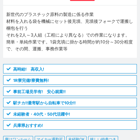
新世代のプラスチック原料の製造に係る作業
材料を入れる袋を機械にセット後充填、充填後フォークで運搬し
梱包を行う
それを2人～3人組（工程により異なる）での作業になります。
簡単・単純作業です。1袋充填に掛かる時間が約10分～30分程度
で、その間、運搬、事務作業等
高時給! 高収入!
1R寮完備!寮費無料!
事前工場見学有! 安心就業!!
駅チカ!!最寄駅から自転車で10分!!
未経験者・40代・50代活躍中!
兵庫県おすすめ!
寮はワンルーム
マイカー通勤可
未経験OK
嬉しい特典つき