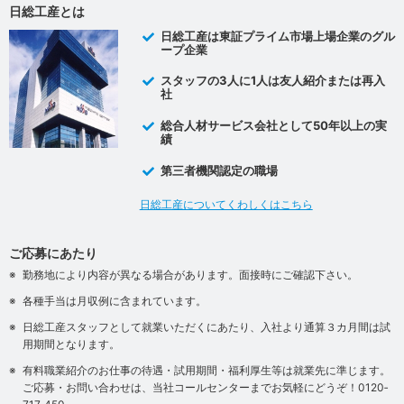
日総工産とは
日総工産は東証プライム市場上場企業のグル
ープ企業
スタッフの3人に1人は友人紹介または再入
社
総合人材サービス会社として50年以上の実
績
第三者機関認定の職場
日総工産についてくわしくはこちら
ご応募にあたり
勤務地により内容が異なる場合があります。面接時にご確認下さい。
各種手当は月収例に含まれています。
日総工産スタッフとして就業いただくにあたり、入社より通算３カ月間は試
用期間となります。
有料職業紹介のお仕事の待遇・試用期間・福利厚生等は就業先に準じます。
ご応募・お問い合わせは、当社コールセンターまでお気軽にどうぞ！0120‐