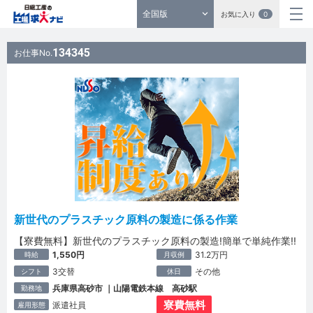
全国版
お気に入り
0
134345
お仕事No.
新世代のプラスチック原料の製造に係る作業
【寮費無料】新世代のプラスチック原料の製造!簡単で単純作業!!
1,550円
31.2万円
時給
月収例
3交替
その他
シフト
休日
兵庫県高砂市 ｜山陽電鉄本線 高砂駅
勤務地
寮費無料
派遣社員
雇用形態