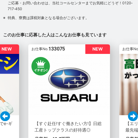
ご応募・お問い合わせは、当社コールセンターまでお気軽にどうぞ！0120‐
717‐450
特典、寮費は課税対象となる場合がございます。
このお仕事に応募した人はこんなお仕事も見ています
133075
NEW
NEW
お仕事No.
お仕事No
でe-ギ
【すぐ赴任!すぐ働きたい方!】日総
【エリ
工産トップクラスの好待遇◎
最先端