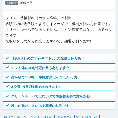
派遣社員
雇用形態
プリント基板材料（ガラス繊維）の製造
紡績工場の現代版のようなイメージで、機械操作のお仕事です。
クリーンルームではありません。ライン作業ではなく、ある程度
自分で
段取りをしながら作業しますので、融通が利きます!
【9月入社の方】e-ギフト5万の配属日特典あり
シフト休に加え特定休日もあります☆
高時給で1500円!!単純作業はイヤ!という方
3交替で1日7時間で終わります♪
クリーンルームではないので防塵着苦手な方も安心
誰もが見たことのある基板の材料です!
寮はワンルーム
マイカー通勤可
未経験OK
嬉しい特典つき