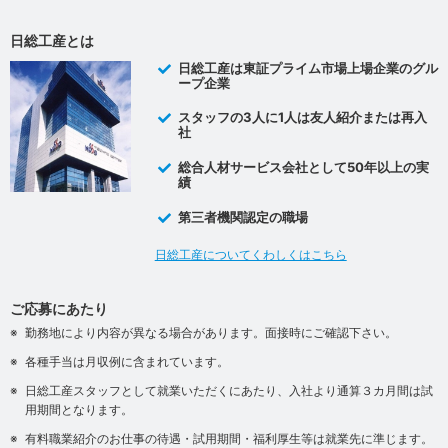
日総工産とは
日総工産は東証プライム市場上場企業のグル
ープ企業
スタッフの3人に1人は友人紹介または再入
社
総合人材サービス会社として50年以上の実
績
第三者機関認定の職場
日総工産についてくわしくはこちら
ご応募にあたり
勤務地により内容が異なる場合があります。面接時にご確認下さい。
各種手当は月収例に含まれています。
日総工産スタッフとして就業いただくにあたり、入社より通算３カ月間は試
用期間となります。
有料職業紹介のお仕事の待遇・試用期間・福利厚生等は就業先に準じます。