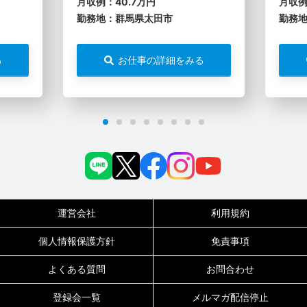
月収例：40.7万円
月収例
勤務地：群馬県太田市
勤務
る
お仕事の詳細をみる
運営会社
利用規約
個人情報保護方針
免責事項
よくある質問
お問合わせ
登録会一覧
メルマガ配信停止