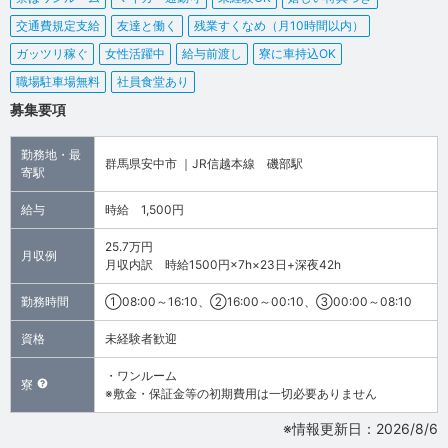
交通費規定支給
友達と働く
残業すくなめ（月10時間以内）
ガッツリ稼ぐ
女性活躍中
給与前渡し
寮に車持込OK
職場駐車場無料
社員食堂あり
募集要項
勤務地・最
群馬県安中市 ｜JR信越本線 磯部駅
寄駅
給与
時給 1,500円
25.7万円
月収例
月収内訳 時給1500円×7h×23日+深夜42h
勤務時間
①08:00～16:10、②16:00～00:10、③00:00～08:10
資格
未経験者歓迎
・ワンルーム
寮
※敷金・保証金等の初期費用は一切必要ありません
※情報更新日：2026/8/6