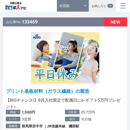
全国版
お気に入り
0
133469
NEW
お仕事No.
プリント基板材料（ガラス繊維）の製造
【BIGチャンス!】9月入社限定で配属日にe-ギフト5万円プレゼ
ント♪
1,500円
25.7万円
時給
月収例
3交替
その他
シフト
休日
群馬県安中市 ｜JR信越本線 磯部駅
勤務地