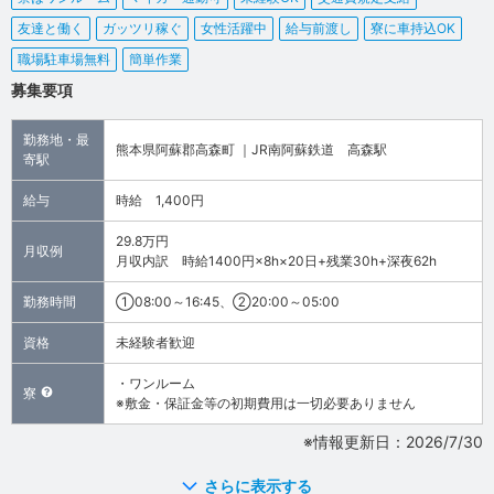
友達と働く
ガッツリ稼ぐ
女性活躍中
給与前渡し
寮に車持込OK
職場駐車場無料
簡単作業
募集要項
勤務地・最
熊本県阿蘇郡高森町 ｜JR南阿蘇鉄道 高森駅
寄駅
給与
時給 1,400円
29.8万円
月収例
月収内訳 時給1400円×8h×20日+残業30h+深夜62h
勤務時間
①08:00～16:45、②20:00～05:00
資格
未経験者歓迎
・ワンルーム
寮
※敷金・保証金等の初期費用は一切必要ありません
※情報更新日：2026/7/30
さらに表示する