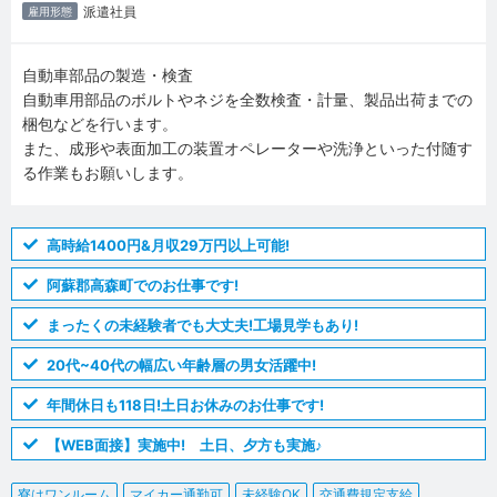
派遣社員
雇用形態
自動車部品の製造・検査
自動車用部品のボルトやネジを全数検査・計量、製品出荷までの
梱包などを行います。
また、成形や表面加工の装置オペレーターや洗浄といった付随す
る作業もお願いします。
高時給1400円&月収29万円以上可能!
阿蘇郡高森町でのお仕事です!
まったくの未経験者でも大丈夫!工場見学もあり!
20代~40代の幅広い年齢層の男女活躍中!
年間休日も118日!土日お休みのお仕事です!
【WEB面接】実施中! 土日、夕方も実施♪
寮はワンルーム
マイカー通勤可
未経験OK
交通費規定支給