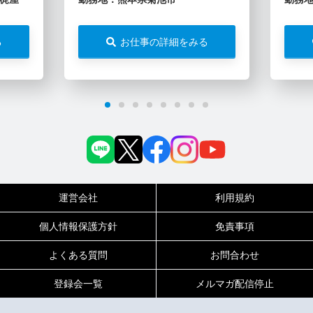
る
お仕事の詳細をみる
運営会社
利用規約
個人情報保護方針
免責事項
よくある質問
お問合わせ
登録会一覧
メルマガ配信停止
0120-717-450