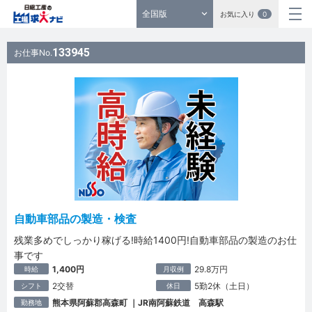
全国版
お気に入り
0
133945
お仕事No.
自動車部品の製造・検査
残業多めでしっかり稼げる!時給1400円!自動車部品の製造のお仕
事です
1,400円
29.8万円
時給
月収例
2交替
5勤2休（土日）
シフト
休日
熊本県阿蘇郡高森町 ｜JR南阿蘇鉄道 高森駅
勤務地