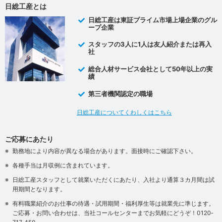
日総工産とは
日総工産は東証プライム市場上場企業のグル
ープ企業
スタッフの3人に1人は友人紹介または再入
社
総合人材サービス会社として50年以上の実
績
第三者機関認定の職場
日総工産についてくわしくはこちら
ご応募にあたり
勤務地により内容が異なる場合があります。面接時にご確認下さい。
各種手当は月収例に含まれています。
日総工産スタッフとして就業いただくにあたり、入社より通算３カ月間は試
用期間となります。
有料職業紹介のお仕事の待遇・試用期間・福利厚生等は就業先に準じます。
ご応募・お問い合わせは、当社コールセンターまでお気軽にどうぞ！0120‐