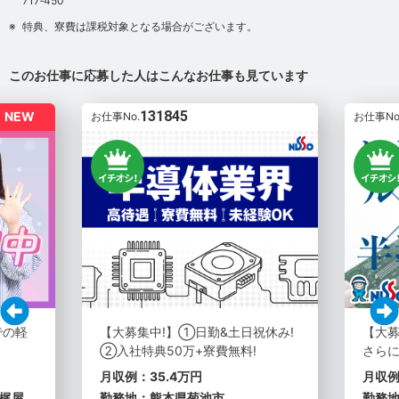
717‐450
特典、寮費は課税対象となる場合がございます。
このお仕事に応募した人はこんなお仕事も見ています
131845
NEW
お仕事No.
お仕事No
での軽
【大募集中!】①日勤&土日祝休み!
【大
②入社特典50万+寮費無料!
さらに
月収例：35.4万円
月収例
梶屋
勤務地：熊本県菊池市
勤務