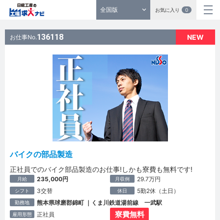
全国版
お気に入り
0
136118
NEW
お仕事No.
バイクの部品製造
正社員でのバイク部品製造のお仕事!しかも寮費も無料です!
235,000円
29.7万円
月給
月収例
3交替
5勤2休（土日）
シフト
休日
熊本県球磨郡錦町 ｜くま川鉄道湯前線 一武駅
勤務地
寮費無料
正社員
雇用形態