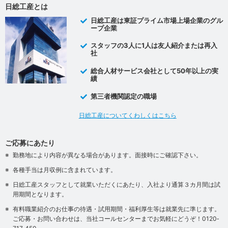
日総工産とは
日総工産は東証プライム市場上場企業のグル
ープ企業
スタッフの3人に1人は友人紹介または再入
社
総合人材サービス会社として50年以上の実
績
第三者機関認定の職場
日総工産についてくわしくはこちら
ご応募にあたり
勤務地により内容が異なる場合があります。面接時にご確認下さい。
各種手当は月収例に含まれています。
日総工産スタッフとして就業いただくにあたり、入社より通算３カ月間は試
用期間となります。
有料職業紹介のお仕事の待遇・試用期間・福利厚生等は就業先に準じます。
ご応募・お問い合わせは、当社コールセンターまでお気軽にどうぞ！0120‐