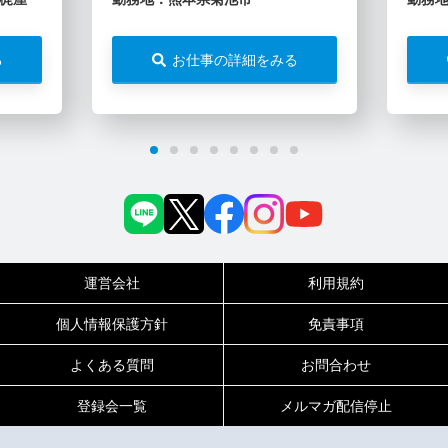
る
お仕事の詳細をみる
運営会社
利用規約
個人情報保護方針
免責事項
よくある質問
お問合わせ
登録会一覧
メルマガ配信停止
0120-717-450