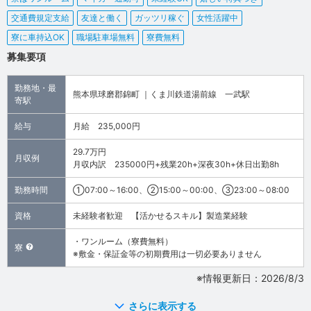
交通費規定支給
友達と働く
ガッツリ稼ぐ
女性活躍中
寮に車持込OK
職場駐車場無料
寮費無料
募集要項
勤務地・最
熊本県球磨郡錦町 ｜くま川鉄道湯前線 一武駅
寄駅
給与
月給 235,000円
29.7万円
月収例
月収内訳 235000円+残業20h+深夜30h+休日出勤8h
勤務時間
①07:00～16:00、②15:00～00:00、③23:00～08:00
資格
未経験者歓迎 【活かせるスキル】製造業経験
・ワンルーム（寮費無料）
寮
※敷金・保証金等の初期費用は一切必要ありません
※情報更新日：2026/8/3
さらに表示する