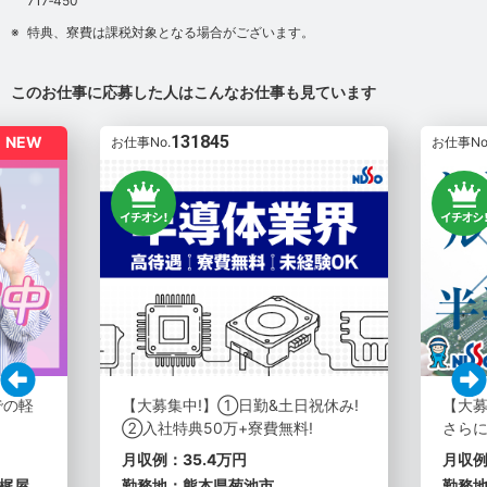
717‐450
特典、寮費は課税対象となる場合がございます。
このお仕事に応募した人はこんなお仕事も見ています
131845
NEW
お仕事No.
お仕事No
での軽
【大募集中!】①日勤&土日祝休み!
【大
②入社特典50万+寮費無料!
さらに
月収例：35.4万円
月収例
梶屋
勤務地：熊本県菊池市
勤務