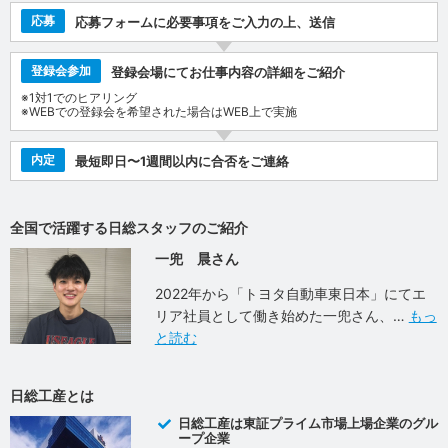
応募
応募フォームに必要事項をご入力の上、送信
登録会参加
登録会場にてお仕事内容の詳細をご紹介
※1対1でのヒアリング
※WEBでの登録会を希望された場合はWEB上で実施
内定
最短即日〜1週間以内に合否をご連絡
全国で活躍する日総スタッフのご紹介
一兜 晨さん
2022年から「トヨタ自動車東日本」にてエ
リア社員として働き始めた一兜さん、
もっ
と読む
日総工産とは
日総工産は東証プライム市場上場企業のグル
ープ企業