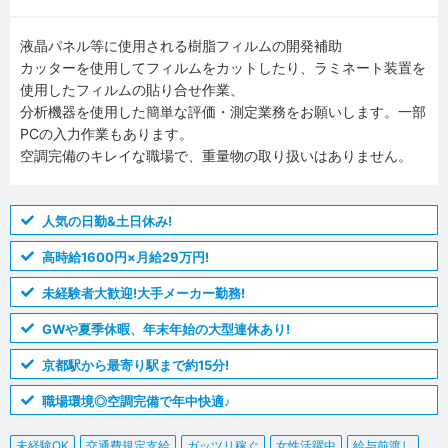
液晶パネル等に使用される樹脂フィルムの開発補助
カッターを使用してフィルムをカットしたり、ラミネート装置を
使用したフィルムの貼り合せ作業、
分析機器を使用した簡単な評価・測定業務をお願いします。一部
PCの入力作業もあります。
空調完備のキレイな職場で、重量物の取り扱いはありません。
人気の日勤&土日休み!
高時給1600円×月給29万円!
未経験者大歓迎!大手メーカー勤務!
GWや夏季休暇、年末年始の大型連休あり!
京都駅から最寄り駅まで約15分!
職場環境◎空調完備で年中快適♪
未経験OK
交通費規定支給
ガッツリ稼ぐ
女性活躍中
給与前渡し