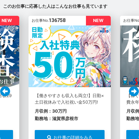
このお仕事に応募した人はこんなお仕事も見ています
136758
NEW
NEW
お仕事No.
お仕事No
月収29
【働きやすさも収入も両立!】日勤×
【稼ぐ
土日祝休みで入社祝い金50万円!
費永年
月収例：30万円
月収例
勤務地：滋賀県彦根市
勤務
る
お仕事の詳細をみる