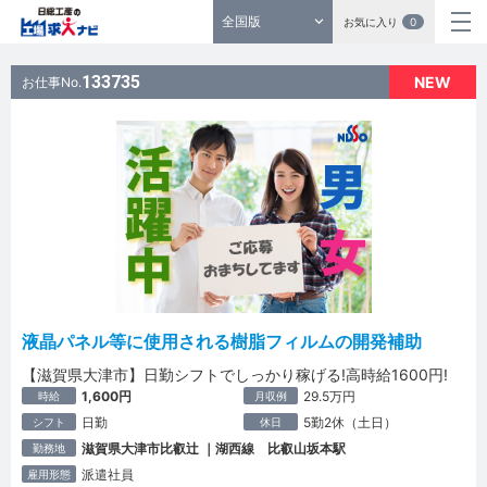
全国版
お気に入り
0
133735
NEW
お仕事No.
液晶パネル等に使用される樹脂フィルムの開発補助
【滋賀県大津市】日勤シフトでしっかり稼げる!高時給1600円!
1,600円
29.5万円
時給
月収例
日勤
5勤2休（土日）
シフト
休日
滋賀県大津市比叡辻 ｜湖西線 比叡山坂本駅
勤務地
派遣社員
雇用形態