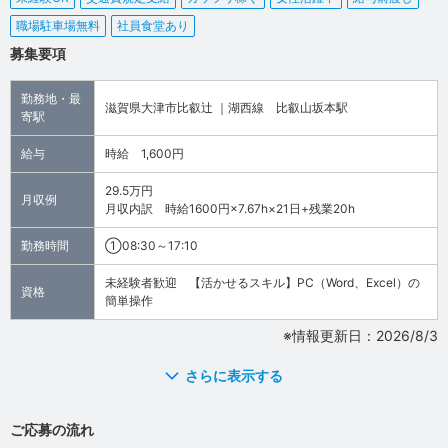
職場駐車場無料
社員食堂あり
募集要項
勤務地・最
滋賀県大津市比叡辻 ｜湖西線 比叡山坂本駅
寄駅
給与
時給 1,600円
29.5万円
月収例
月収内訳 時給1600円×7.67h×21日+残業20h
勤務時間
①08:30～17:10
未経験者歓迎 【活かせるスキル】PC（Word、Excel）の
資格
簡単操作
※情報更新日：2026/8/3
さらに表示する
ご応募の流れ