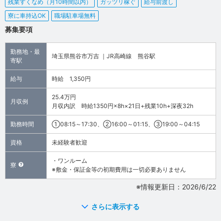
残業すくなめ（月10時間以内）
ガッツリ稼ぐ
給与前渡し
寮に車持込OK
職場駐車場無料
募集要項
勤務地・最
埼玉県熊谷市万吉 ｜JR高崎線 熊谷駅
寄駅
給与
時給 1,350円
25.4万円
月収例
月収内訳 時給1350円×8h×21日+残業10h+深夜32h
勤務時間
①08:15～17:30、②16:00～01:15、③19:00～04:15
資格
未経験者歓迎
・ワンルーム
寮
※敷金・保証金等の初期費用は一切必要ありません
※情報更新日：2026/6/22
さらに表示する