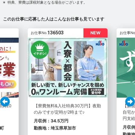
特典、寮費は課税対象となる場合がございます。
このお仕事に応募した人はこんなお仕事も見ています
136503
NEW
お仕事No.
お仕事No
特典20
【寮費無料&入社特典30万円】夜勤
【新
のみですが定時が2時まで♪
自宅か
円支
月収例：34.5万円
月収例
町
勤務地：埼玉県草加市
勤務