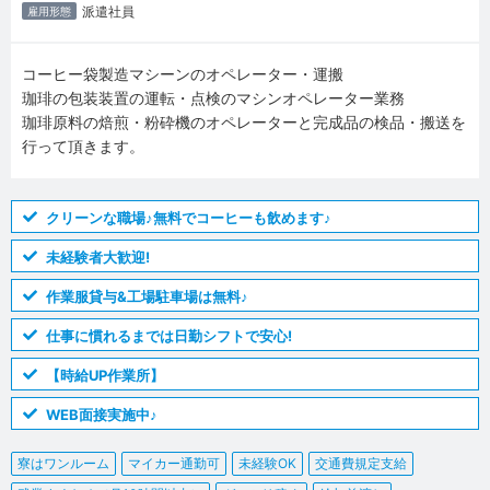
派遣社員
雇用形態
コーヒー袋製造マシーンのオペレーター・運搬
珈琲の包装装置の運転・点検のマシンオペレーター業務
珈琲原料の焙煎・粉砕機のオペレーターと完成品の検品・搬送を
行って頂きます。
クリーンな職場♪無料でコーヒーも飲めます♪
未経験者大歓迎!
作業服貸与&工場駐車場は無料♪
仕事に慣れるまでは日勤シフトで安心!
【時給UP作業所】
WEB面接実施中♪
寮はワンルーム
マイカー通勤可
未経験OK
交通費規定支給