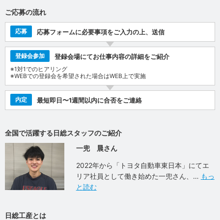
ご応募の流れ
応募
応募フォームに必要事項をご入力の上、送信
登録会参加
登録会場にてお仕事内容の詳細をご紹介
※1対1でのヒアリング
※WEBでの登録会を希望された場合はWEB上で実施
内定
最短即日〜1週間以内に合否をご連絡
全国で活躍する日総スタッフのご紹介
一兜 晨さん
2022年から「トヨタ自動車東日本」にてエ
リア社員として働き始めた一兜さん、
もっ
と読む
日総工産とは