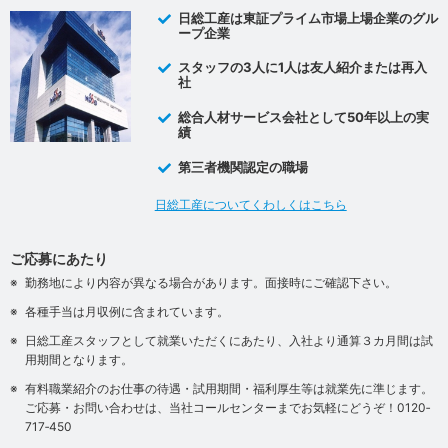
日総工産は東証プライム市場上場企業のグル
ープ企業
スタッフの3人に1人は友人紹介または再入
社
総合人材サービス会社として50年以上の実
績
第三者機関認定の職場
日総工産についてくわしくはこちら
ご応募にあたり
勤務地により内容が異なる場合があります。面接時にご確認下さい。
各種手当は月収例に含まれています。
日総工産スタッフとして就業いただくにあたり、入社より通算３カ月間は試
用期間となります。
有料職業紹介のお仕事の待遇・試用期間・福利厚生等は就業先に準じます。
ご応募・お問い合わせは、当社コールセンターまでお気軽にどうぞ！0120‐
717‐450