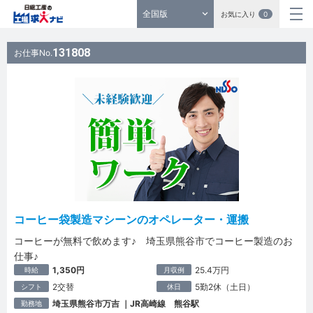
全国版
お気に入り
0
131808
お仕事No.
コーヒー袋製造マシーンのオペレーター・運搬
コーヒーが無料で飲めます♪ 埼玉県熊谷市でコーヒー製造のお
仕事♪
1,350円
25.4万円
時給
月収例
2交替
5勤2休（土日）
シフト
休日
埼玉県熊谷市万吉 ｜JR高崎線 熊谷駅
勤務地