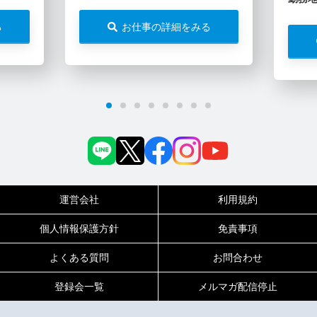
る
お仕事の詳細をみる
運営会社
利用規約
個人情報保護方針
免責事項
よくある質問
お問合わせ
登録会一覧
メルマガ配信停止
0120-717-450
受付時間