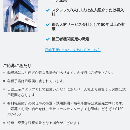
スタッフの3人に1人は友人紹介または再入
社
総合人材サービス会社として50年以上の実
績
第三者機関認定の職場
日総工産についてくわしくはこちら
ご応募にあたり
勤務地により内容が異なる場合があります。面接時にご確認下さい。
各種手当は月収例に含まれています。
日総工産スタッフとして就業いただくにあたり、入社より通算３カ月間は試
用期間となります。
有料職業紹介のお仕事の待遇・試用期間・福利厚生等は就業先に準じます。
ご応募・お問い合わせは、当社コールセンターまでお気軽にどうぞ！0120‐
717‐450
特典、寮費は課税対象となる場合がございます。