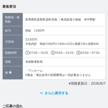
募集要項
勤務地・最
群馬県邑楽郡邑楽町赤堀 ｜東武鉄道小泉線 本中野駅
寄駅
給与
時給 1,350円
23.9万円
月収例
月収内訳 時給1350円×7.63h×21日+残業1.5h+深夜63h
勤務時間
①07:00～15:23、②15:00～23:23、③23:00～07:23
資格
未経験者歓迎
・ワンルーム
寮
※敷金・保証金等の初期費用は一切必要ありません
※情報更新日：2026/8/7
さらに表示する
ご応募の流れ