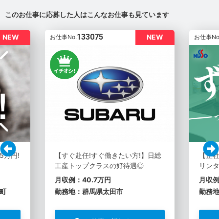
このお仕事に応募した人はこんなお仕事も見ています
133075
NEW
NEW
お仕事No.
お仕事No
5万円!
【すぐ赴任!すぐ働きたい方!】日総
【正社
工産トップクラスの好待遇◎
リン
月収例：40.7万円
月収例
町
勤務地：群馬県太田市
勤務