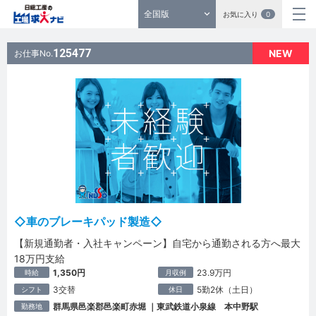
全国版
お気に入り
0
125477
NEW
お仕事No.
◇車のブレーキパッド製造◇
【新規通勤者・入社キャンペーン】自宅から通勤される方へ最大
18万円支給
1,350円
23.9万円
時給
月収例
3交替
5勤2休（土日）
シフト
休日
群馬県邑楽郡邑楽町赤堀 ｜東武鉄道小泉線 本中野駅
勤務地