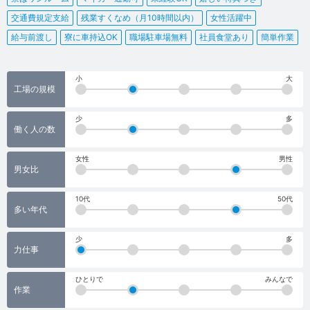
交通費規定支給
残業すくなめ（月10時間以内）
女性活躍中
給与前渡し
寮に車持込OK
職場駐車場無料
社員食堂あり
簡単作業
小
大
工場の規模
少
多
働く人の数
女性
男性
男女比
10代
50代
多い年代
少
多
力仕事
ひとりで
みんなで
作業