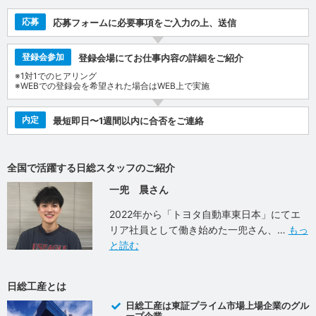
応募
応募フォームに必要事項をご入力の上、送信
登録会参加
登録会場にてお仕事内容の詳細をご紹介
※1対1でのヒアリング
※WEBでの登録会を希望された場合はWEB上で実施
内定
最短即日〜1週間以内に合否をご連絡
全国で活躍する日総スタッフのご紹介
一兜 晨さん
2022年から「トヨタ自動車東日本」にてエ
リア社員として働き始めた一兜さん、
もっ
と読む
日総工産とは
日総工産は東証プライム市場上場企業のグル
ープ企業