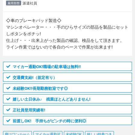
派遣社員
雇用形態
◇車のブレーキパッド製造◇
マシンオペレーター・・・手のひらサイズの部品を製品にセット
しボタンをポチッ!
仕上げ・・・出来上がった製品の確認、検品をして頂きます。
ライン作業ではないので各自のペースで作業が出来ます!
マイカー通勤OK!職場の駐車場は無料!!
交通費支給!（規定有り）
未経験OK!!長期勤務歓迎です◎
嬉しい土日休み♪ 残業ほとんどありません!
正社員登用実績有!
前渡しOK! 手持ちがピンチの時に便利◎
寮はワンルーム
マイカー通勤可
未経験OK
嬉しい特典つき