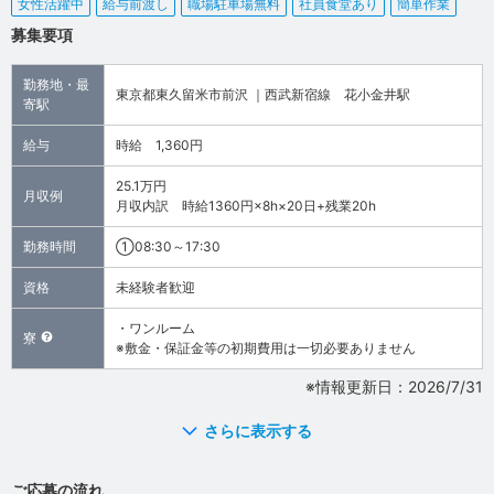
女性活躍中
給与前渡し
職場駐車場無料
社員食堂あり
簡単作業
募集要項
勤務地・最
東京都東久留米市前沢 ｜西武新宿線 花小金井駅
寄駅
給与
時給 1,360円
25.1万円
月収例
月収内訳 時給1360円×8h×20日+残業20h
勤務時間
①08:30～17:30
資格
未経験者歓迎
・ワンルーム
寮
※敷金・保証金等の初期費用は一切必要ありません
※情報更新日：2026/7/31
さらに表示する
ご応募の流れ