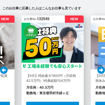
このお仕事に応募した人はこんなお仕事も見ています
132545
NEW
NEW
お仕事No.
お仕事No
で役員
【9月】時給最大1900円（月収例
【9月
42.5万円）!特典総額104万円!
祝休
月収例：40.3万円
月収例
勤務地：東京都羽村市緑ヶ丘
勤務