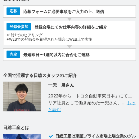
応募
応募フォームに必要事項をご入力の上、送信
登録会参加
登録会場にてお仕事内容の詳細をご紹介
※1対1でのヒアリング
※WEBでの登録会を希望された場合はWEB上で実施
内定
最短即日〜1週間以内に合否をご連絡
全国で活躍する日総スタッフのご紹介
一兜 晨さん
2022年から「トヨタ自動車東日本」にてエ
リア社員として働き始めた一兜さん、
もっ
と読む
日総工産とは
日総工産は東証プライム市場上場企業のグル