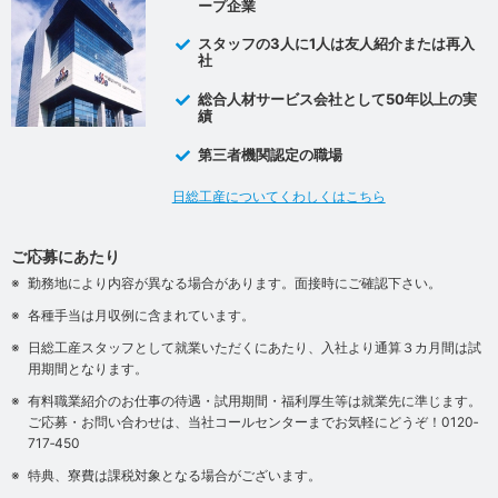
ープ企業
スタッフの3人に1人は友人紹介または再入
社
総合人材サービス会社として50年以上の実
績
第三者機関認定の職場
日総工産についてくわしくはこちら
ご応募にあたり
勤務地により内容が異なる場合があります。面接時にご確認下さい。
各種手当は月収例に含まれています。
日総工産スタッフとして就業いただくにあたり、入社より通算３カ月間は試
用期間となります。
有料職業紹介のお仕事の待遇・試用期間・福利厚生等は就業先に準じます。
ご応募・お問い合わせは、当社コールセンターまでお気軽にどうぞ！0120‐
717‐450
特典、寮費は課税対象となる場合がございます。