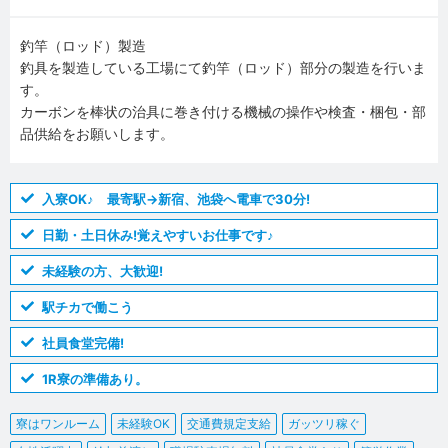
釣竿（ロッド）製造
釣具を製造している工場にて釣竿（ロッド）部分の製造を行いま
す。
カーボンを棒状の治具に巻き付ける機械の操作や検査・梱包・部
品供給をお願いします。
入寮OK♪ 最寄駅→新宿、池袋へ電車で30分!
日勤・土日休み!覚えやすいお仕事です♪
未経験の方、大歓迎!
駅チカで働こう
社員食堂完備!
1R寮の準備あり。
寮はワンルーム
未経験OK
交通費規定支給
ガッツリ稼ぐ