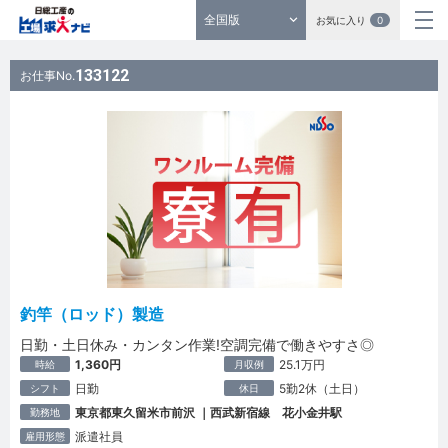
全国版
お気に入り
0
133122
お仕事No.
釣竿（ロッド）製造
日勤・土日休み・カンタン作業!空調完備で働きやすさ◎
1,360円
25.1万円
時給
月収例
日勤
5勤2休（土日）
シフト
休日
東京都東久留米市前沢 ｜西武新宿線 花小金井駅
勤務地
派遣社員
雇用形態