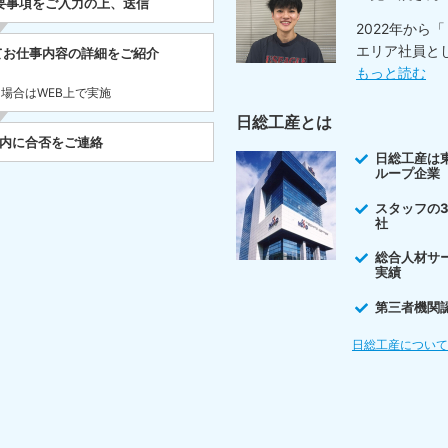
要事項をご入力の上、送信
2022年から
エリア社員と
てお仕事内容の詳細をご紹介
もっと読む
た場合はWEB上で実施
日総工産とは
以内に合否をご連絡
日総工産は
ループ企業
スタッフの
社
総合人材サ
実績
第三者機関
日総工産につい