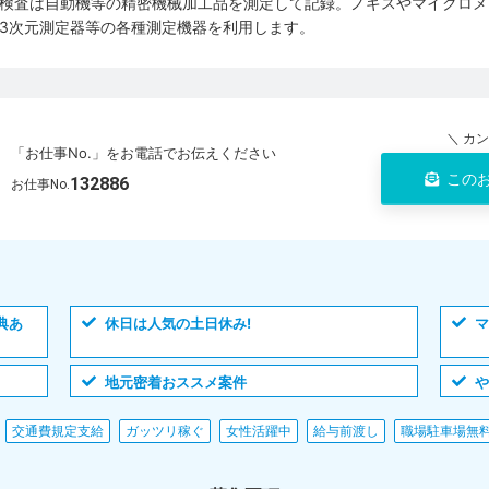
検査は自動機等の精密機械加工品を測定して記録。ノギスやマイクロメ
3次元測定器等の各種測定機器を利用します。
＼ カ
「お仕事No.」をお電話でお伝えください
この
132886
お仕事No.
典あ
休日は人気の土日休み!
マ
地元密着おススメ案件
や
交通費規定支給
ガッツリ稼ぐ
女性活躍中
給与前渡し
職場駐車場無