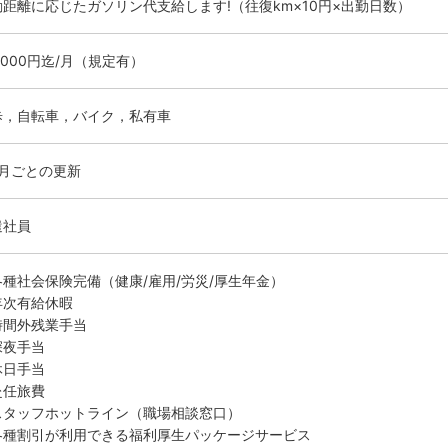
勤距離に応じたガソリン代支給します!（往復km×10円×出勤日数）
0000円迄/月（規定有）
歩，自転車，バイク，私有車
ヶ月ごとの更新
遣社員
各種社会保険完備（健康/雇用/労災/厚生年金）
年次有給休暇
時間外残業手当
深夜手当
休日手当
赴任旅費
スタッフホットライン（職場相談窓口）
各種割引が利用できる福利厚生パッケージサービス