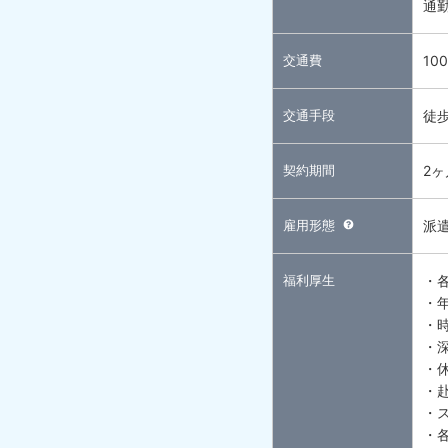
通
交通費
10
交通手段
徒
契約期間
2
雇用形態
派
福利厚生
・
・
・
・
・
・
・
・