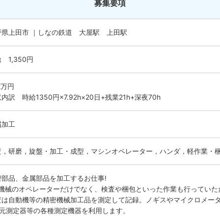
募集要項
野県上田市 ｜しなの鉄道 大屋駅 上田駅
 1,350円
.2万円
内訳 時給1350円×7.92h×20日+残業21h+深夜70h
属加工
査，研磨，旋盤・加工・成型，マシンオペレーター，ハンダ，軽作業・
密部品、金属部品を加工するお仕事!
C機械のオペレーターだけでなく、検査や梱包といった作業も行っていた
査は自動機等の精密機械加工品を測定して記録。ノギスやマイクロメー
次元測定器等の各種測定機器を利用します。