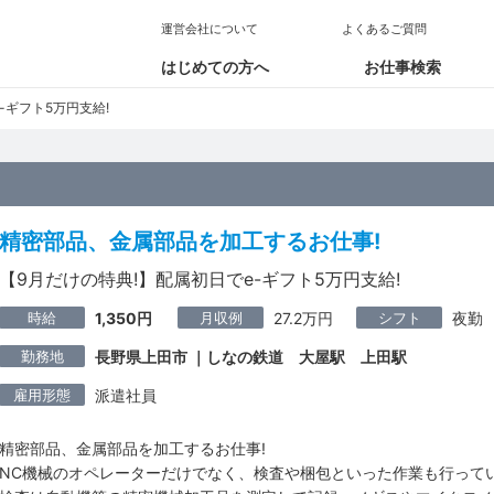
運営会社について
よくあるご質問
はじめての方へ
お仕事検索
-ギフト5万円支給!
精密部品、金属部品を加工するお仕事!
【9月だけの特典!】配属初日でe-ギフト5万円支給!
時給
月収例
シフト
1,350円
27.2万円
夜勤
勤務地
長野県上田市 ｜しなの鉄道 大屋駅 上田駅
雇用形態
派遣社員
精密部品、金属部品を加工するお仕事!
NC機械のオペレーターだけでなく、検査や梱包といった作業も行って