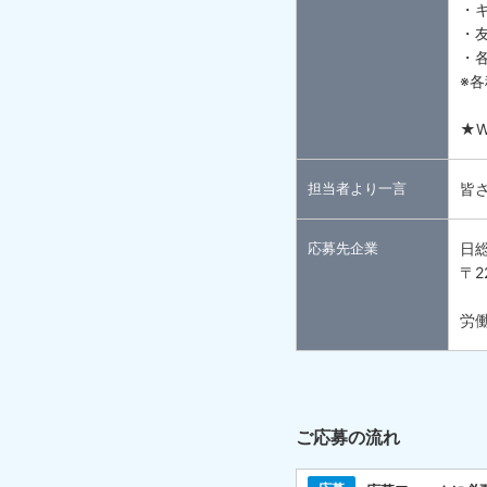
・
・
・
※
★
担当者より一言
皆
応募先企業
日
〒2
労働
ご応募の流れ