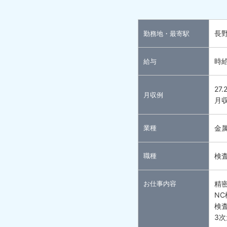
長
勤務地・最寄駅
時給
給与
27
月収例
月収
業種
金
職種
検
お仕事内容
精
N
検
3