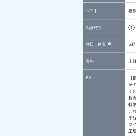
シフト
夜
①0
勤務時間
休日・休暇
5
未
資格
PR
【復
e
そ
長
特
こ
未
マイ
工場