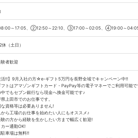
勤
8:00～17:05、②12:50～22:10、③17:00～02:05、④19:00～04:0
勤2休（土日）
経験者歓迎
活!!】9月入社の方☆e-ギフト5万円を長野全域でキャンペーン中!!
-ギフトはアマゾンギフトカード・PayPay等の電子マネーでご利用可能で
の中でもセブン銀行なら現金へ換金可能です♪
野県上田市でのお仕事です。
別な資格等は必要ありません!
れから工場のお仕事を始めたい人にもオススメ♪
経験の方から経験を生かしたい方まで幅広く歓迎!
カー通勤OK!
駐車場は無料!!