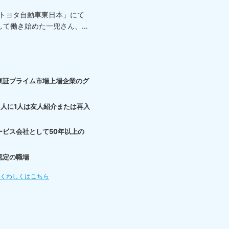
「トヨタ自動車東日本」にて
して働き始めた一兜さん、
東証プライム市場上場企業のグ
3人に1人は友人紹介または再入
ービス会社として50年以上の
認定の職場
てくわしくはこちら