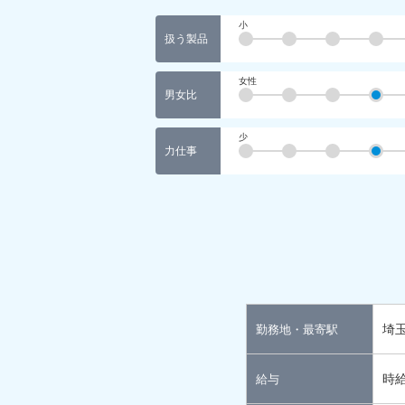
小
扱う製品
女性
男女比
少
力仕事
埼
勤務地・最寄駅
時給
給与