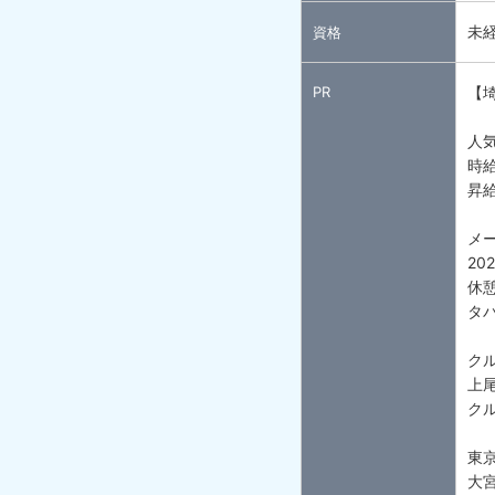
未
資格
PR
【
人
時給
昇給
メ
2
休
タ
クル
上
ク
東
大宮