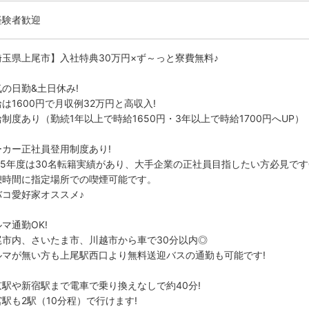
経験者歓迎
埼玉県上尾市】入社特典30万円×ず～っと寮費無料♪
気の日勤&土日休み!
は1600円で月収例32万円と高収入!
制度あり（勤続1年以上で時給1650円・3年以上で時給1700円へUP）
ーカー正社員登用制度あり!
025年度は30名転籍実績があり、大手企業の正社員目指したい方必見です
憩時間に指定場所での喫煙可能です。
バコ愛好家オススメ♪
マ通勤OK!
尾市内、さいたま市、川越市から車で30分以内◎
ルマが無い方も上尾駅西口より無料送迎バスの通勤も可能です!
京駅や新宿駅まで電車で乗り換えなしで約40分!
駅も2駅（10分程）で行けます!