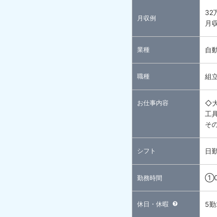
32
月収例
月収
業種
自
職種
組
お仕事内容
◇
工
そ
シフト
日
①0
勤務時間
休日・休暇
5