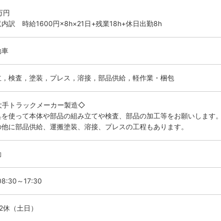
万円
内訳 時給1600円×8h×21日+残業18h+休日出勤8h
動車
立，検査，塗装，プレス，溶接，部品供給，軽作業・梱包
大手トラックメーカー製造◇
具を使って本体や部品の組み立てや検査、部品の加工等をお願いします
の他に部品供給、運搬塗装、溶接、プレスの工程もあります。
勤
8:30～17:30
勤2休（土日）