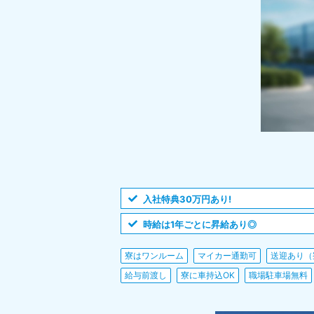
入社特典30万円あり!
時給は1年ごとに昇給あり◎
寮はワンルーム
マイカー通勤可
送迎あり（
給与前渡し
寮に車持込OK
職場駐車場無料