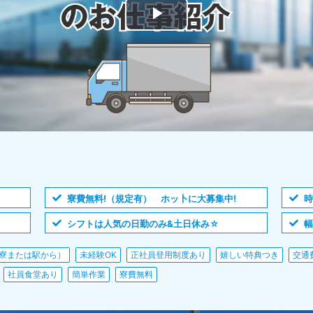
寮費無料!（規定有） ホッ卜に大募集中!
時
シフトは人気の日勤のみ&土日休み☆
幅
寮または駅から）
未経験OK
正社員登用制度あり
嬉しい特典つき
交通
社員食堂あり
簡単作業
寮費無料