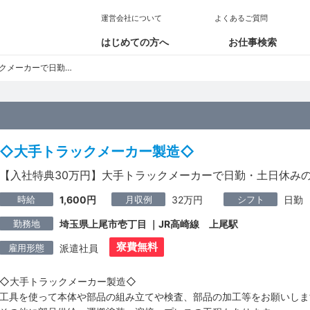
運営会社について
よくあるご質問
はじめての方へ
お仕事検索
勤・土日休みのオシゴト!
◇大手トラックメーカー製造◇
【入社特典30万円】大手トラックメーカーで日勤・土日休みの
時給
月収例
シフト
1,600円
32万円
日勤
勤務地
埼玉県上尾市壱丁目 ｜JR高崎線 上尾駅
寮費無料
雇用形態
派遣社員
◇大手トラックメーカー製造◇
工具を使って本体や部品の組み立てや検査、部品の加工等をお願いしま