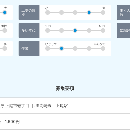
大
小
大
工場の規
働く
模
数
男性
10代
50代
多い年代
知識
多
ひとりで
みんなで
作業
募集要項
玉県上尾市壱丁目 ｜JR高崎線 上尾駅
 1,600円