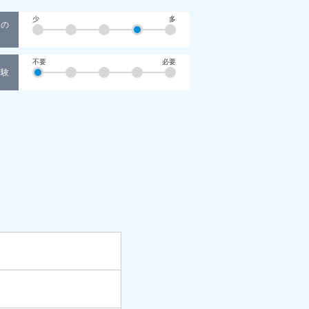
少
多
人の
不要
必要
経験