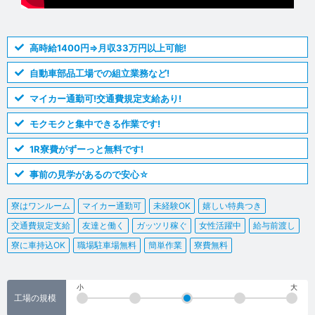
高時給1400円⇒月収33万円以上可能!
自動車部品工場での組立業務など!
マイカー通勤可!交通費規定支給あり!
モクモクと集中できる作業です!
1R寮費がずーっと無料です!
事前の見学があるので安心☆
寮はワンルーム
マイカー通勤可
未経験OK
嬉しい特典つき
交通費規定支給
友達と働く
ガッツリ稼ぐ
女性活躍中
給与前渡し
寮に車持込OK
職場駐車場無料
簡単作業
寮費無料
小
大
工場の規模