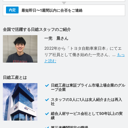
内定
最短即日〜1週間以内に合否をご連絡
全国で活躍する日総スタッフのご紹介
一兜 晨さん
2022年から「トヨタ自動車東日本」にてエ
リア社員として働き始めた一兜さん、
もっ
と読む
日総工産とは
日総工産は東証プライム市場上場企業のグル
ープ企業
スタッフの3人に1人は友人紹介または再入
社
総合人材サービス会社として50年以上の実
績
第三者機関認定の職場