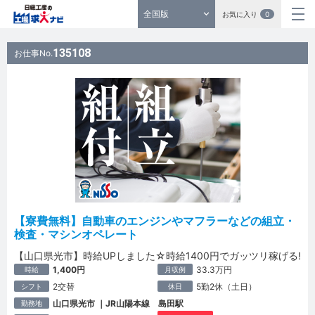
全国版
お気に入り
0
135108
お仕事No.
【寮費無料】自動車のエンジンやマフラーなどの組立・
検査・マシンオペレート
【山口県光市】時給UPしました☆時給1400円でガッツリ稼げる!
1,400円
33.3万円
時給
月収例
2交替
5勤2休（土日）
シフト
休日
山口県光市 ｜JR山陽本線 島田駅
勤務地