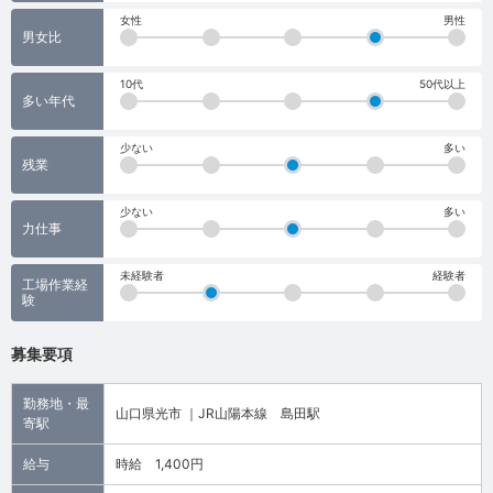
女性
男性
男女比
10代
50代以上
多い年代
少ない
多い
残業
少ない
多い
力仕事
未経験者
経験者
工場作業経
験
募集要項
勤務地・最
山口県光市 ｜JR山陽本線 島田駅
寄駅
給与
時給 1,400円