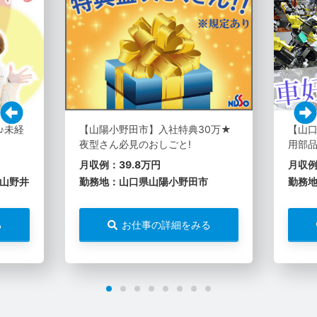
♪未経
【山陽小野田市】入社特典30万★
【山口
夜型さん必見のおしごと!
用部品
月収例：39.8万円
月収例
山野井
勤務地：山口県山陽小野田市
勤務
る
お仕事の詳細をみる