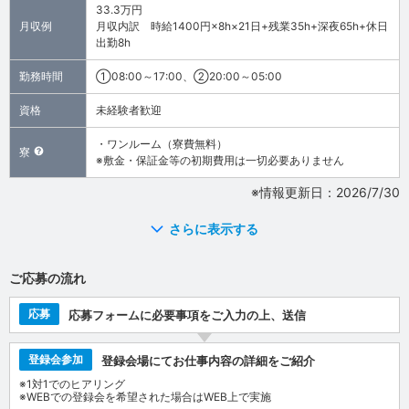
33.3万円
月収例
月収内訳 時給1400円×8h×21日+残業35h+深夜65h+休日
出勤8h
勤務時間
①08:00～17:00、②20:00～05:00
資格
未経験者歓迎
・ワンルーム（寮費無料）
寮
※敷金・保証金等の初期費用は一切必要ありません
※情報更新日：2026/7/30
さらに表示する
ご応募の流れ
応募
応募フォームに必要事項をご入力の上、送信
登録会参加
登録会場にてお仕事内容の詳細をご紹介
※1対1でのヒアリング
※WEBでの登録会を希望された場合はWEB上で実施