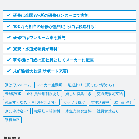
研修は全国3か所の研修センターにて実施
100万円相当の研修が無料!さらにはお給料も!
研修中はワンルーム寮を貸与
寮費・水道光熱費が無料!
研修後は日総の正社員としてメーカーに配属
未経験者大歓迎!サポート充実!
寮はワンルーム
マイカー通勤可
送迎あり（寮または駅から）
未経験OK
正社員登用制度あり
嬉しい特典つき
交通費規定支給
残業すくなめ（月10時間以内）
ガッツリ稼ぐ
女性活躍中
給与前渡し
寮に車持込OK
職場駐車場無料
水道光熱費無料
社員食堂あり
寮費無料
募集要項