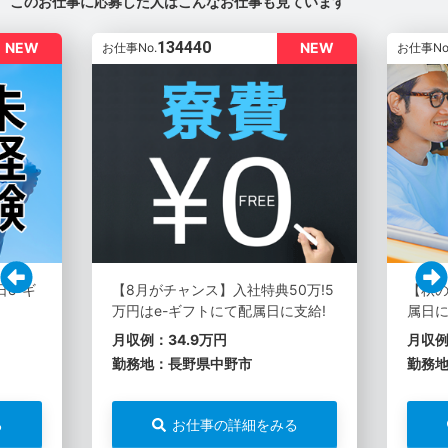
このお仕事に応募した人はこんなお仕事も見ています
134440
NEW
NEW
お仕事No.
お仕事No
e-ギ
【8月がチャンス】入社特典50万!5
【秋の
万円はe-ギフトにて配属日に支給!
属日に
月収例：34.9万円
月収例
勤務地：長野県中野市
勤務
る
お仕事の詳細をみる