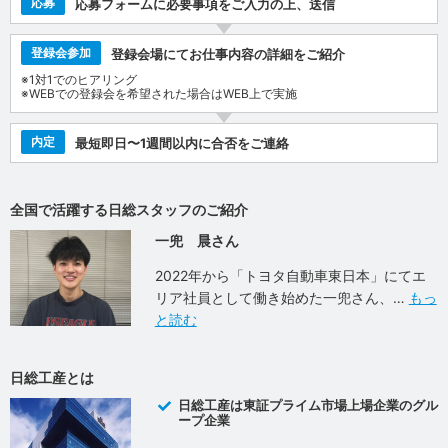
応募
応募フォームに必要事項をご入力の上、送信
登録会参加
登録会場にてお仕事内容の詳細をご紹介
※1対1でのヒアリング
※WEBでの登録会を希望された場合はWEB上で実施
内定
最短即日〜1週間以内に合否をご連絡
全国で活躍する日総スタッフのご紹介
一兜 晨さん
2022年から「トヨタ自動車東日本」にてエ
リア社員として働き始めた一兜さん、
もっ
と読む
日総工産とは
日総工産は東証プライム市場上場企業のグル
ープ企業