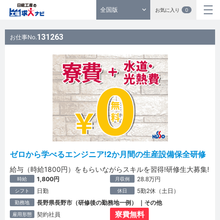
全国版
お気に入り
0
131263
お仕事No.
ゼロから学べるエンジニア!2か月間の生産設備保全研修
給与（時給1800円）をもらいながらスキルを習得!研修生大募集!
1,800円
28.8万円
時給
月収例
日勤
5勤2休（土日）
シフト
休日
長野県長野市（研修後の勤務地一例） ｜その他
勤務地
寮費無料
契約社員
雇用形態