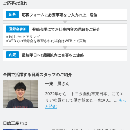
ご応募の流れ
応募
応募フォームに必要事項をご入力の上、送信
登録会参加
登録会場にてお仕事内容の詳細をご紹介
※1対1でのヒアリング
※WEBでの登録会を希望された場合はWEB上で実施
内定
最短即日〜1週間以内に合否をご連絡
全国で活躍する日総スタッフのご紹介
一兜 晨さん
2022年から「トヨタ自動車東日本」にてエ
リア社員として働き始めた一兜さん、
もっ
と読む
日総工産とは