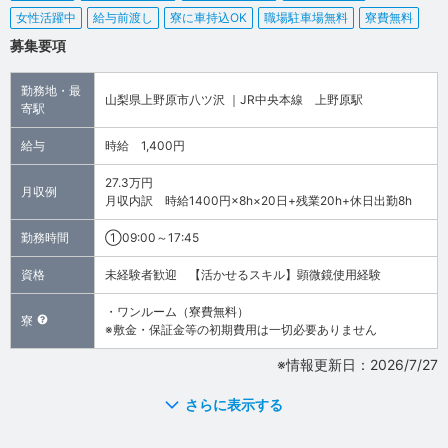
女性活躍中
給与前渡し
寮に車持込OK
職場駐車場無料
寮費無料
募集要項
勤務地・最
山梨県上野原市八ツ沢 ｜JR中央本線 上野原駅
寄駅
給与
時給 1,400円
27.3万円
月収例
月収内訳 時給1400円×8h×20日+残業20h+休日出勤8h
勤務時間
①09:00～17:45
資格
未経験者歓迎 【活かせるスキル】顕微鏡使用経験
・ワンルーム（寮費無料）
寮
※敷金・保証金等の初期費用は一切必要ありません
※情報更新日：2026/7/27
さらに表示する