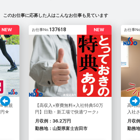
このお仕事に応募した人はこんなお仕事も見ています
137618
NEW
NEW
お仕事No.
お仕事No
定☆新規
【高収入×寮費無料×入社特典50万
高時給
万円☆
円】日勤・新工場で快適ワーク♪
入社さ
月収例：36.2万円
月収例
勤務地：山梨県富士吉田市
勤務