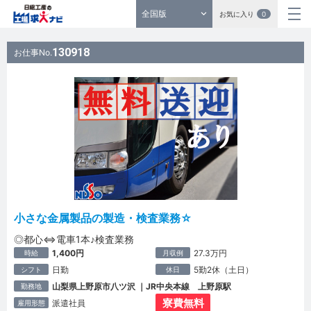
全国版
お気に入り
0
130918
お仕事No.
小さな金属製品の製造・検査業務☆
◎都心⇔電車1本♪検査業務
1,400円
27.3万円
時給
月収例
日勤
5勤2休（土日）
シフト
休日
山梨県上野原市八ツ沢 ｜JR中央本線 上野原駅
勤務地
寮費無料
派遣社員
雇用形態