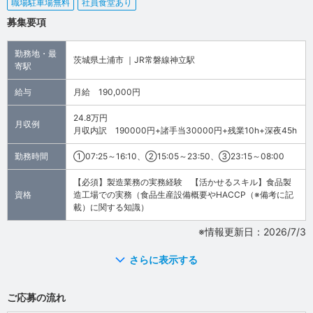
職場駐車場無料
社員食堂あり
募集要項
勤務地・最
茨城県土浦市 ｜JR常磐線神立駅
寄駅
給与
月給 190,000円
24.8万円
月収例
月収内訳 190000円+諸手当30000円+残業10h+深夜45h
勤務時間
①07:25～16:10、②15:05～23:50、③23:15～08:00
【必須】製造業務の実務経験 【活かせるスキル】食品製
資格
造工場での実務（食品生産設備概要やHACCP（※備考に記
載）に関する知識）
※情報更新日：2026/7/3
さらに表示する
ご応募の流れ