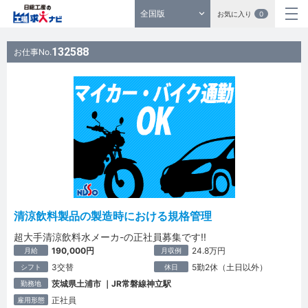
全国版
お気に入り
0
132588
お仕事No.
清涼飲料製品の製造時における規格管理
超大手清涼飲料水メーカ-の正社員募集です!!
190,000円
24.8万円
月給
月収例
3交替
5勤2休（土日以外）
シフト
休日
茨城県土浦市 ｜JR常磐線神立駅
勤務地
正社員
雇用形態