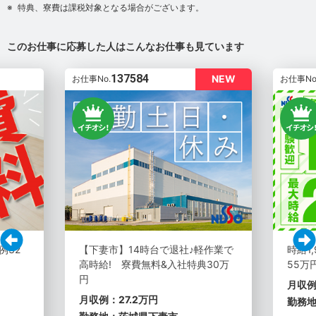
特典、寮費は課税対象となる場合がございます。
このお仕事に応募した人はこんなお仕事も見ています
137584
NEW
お仕事No.
お仕事No
例32
【下妻市】14時台で退社♪軽作業で
時給1
高時給! 寮費無料&入社特典30万
55万
円
月収例
月収例：27.2万円
勤務