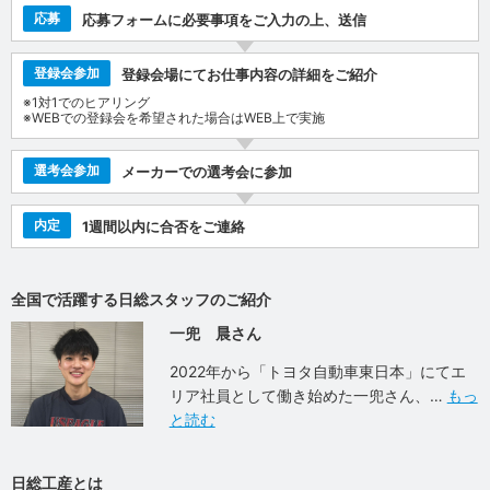
応募
応募フォームに必要事項をご入力の上、送信
登録会参加
登録会場にてお仕事内容の詳細をご紹介
※1対1でのヒアリング
※WEBでの登録会を希望された場合はWEB上で実施
選考会参加
メーカーでの選考会に参加
内定
1週間以内に合否をご連絡
全国で活躍する日総スタッフのご紹介
一兜 晨さん
2022年から「トヨタ自動車東日本」にてエ
リア社員として働き始めた一兜さん、
もっ
と読む
日総工産とは