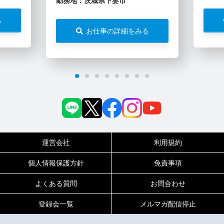
勤務地：茨城県下妻市
る
お仕事の詳細をみる
運営会社
利用規約
個人情報保護方針
免責事項
よくある質問
お問合わせ
登録会一覧
メルマガ配信停止
0120-717-450