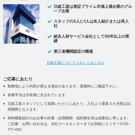
日総工産は東証プライム市場上場企業のグル
ープ企業
スタッフの3人に1人は友人紹介または再入
社
総合人材サービス会社として50年以上の実
績
第三者機関認定の職場
日総工産についてくわしくはこちら
ご応募にあたり
勤務地により内容が異なる場合があります。面接時にご確認下さい。
各種手当は月収例に含まれています。
日総工産スタッフとして就業いただくにあたり、入社より通算３カ月間は試
用期間となります。
有料職業紹介のお仕事の待遇・試用期間・福利厚生等は就業先に準じます。
ご応募・お問い合わせは、当社コールセンターまでお気軽にどうぞ！0120‐
717‐450