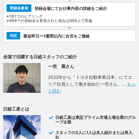
登録会参加
登録会場にてお仕事内容の詳細をご紹介
※1対1でのヒアリング
※WEBでの登録会を希望された場合はWEB上で実施
内定
最短即日〜1週間以内に合否をご連絡
全国で活躍する日総スタッフのご紹介
一兜 晨さん
2022年から「トヨタ自動車東日本」にてエ
リア社員として働き始めた一兜さん、
もっ
と読む
日総工産とは
日総工産は東証プライム市場上場企業のグル
ープ企業
スタッフの3人に1人は友人紹介または再入
社