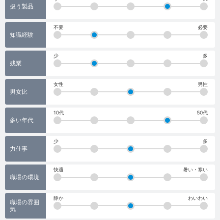
扱う製品
不要
必要
知識経験
少
多
残業
女性
男性
男女比
10代
50代
多い年代
少
多
力仕事
快適
暑い・寒い
職場の環境
静か
わいわい
職場の雰囲
気