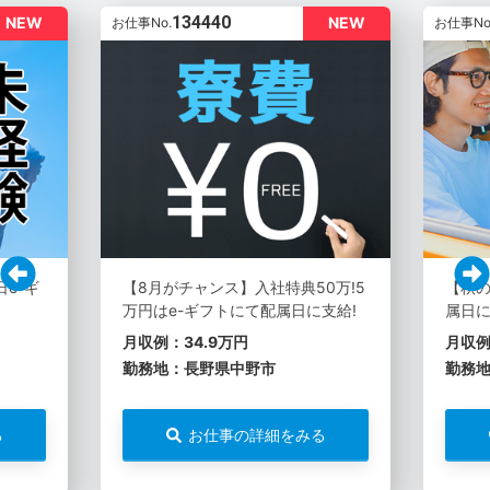
134440
NEW
NEW
お仕事No.
お仕事No
e-ギ
【8月がチャンス】入社特典50万!5
【秋の
万円はe-ギフトにて配属日に支給!
属日に
月収例：34.9万円
月収例
勤務地：長野県中野市
勤務
る
お仕事の詳細をみる