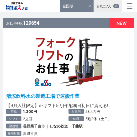
全国版
お気に入り
0
129654
NEW
お仕事No.
清涼飲料水の製造工場で運搬作業
【9月入社限定】e-ギフト5万円!配属日初日に貰える!
1,300円
28.4万円
時給
月収例
2交替
5勤2休（土日）
シフト
休日
長野県千曲市 ｜しなの鉄道 千曲駅
勤務地
派遣社員
雇用形態