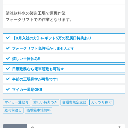
清涼飲料水の製造工場で運搬作業
フォークリフトでの作業となります。
【9月入社の方】e-ギフト5万の配属日特典あり
フォークリフト免許活かしませんか?
嬉しい土日休み!!
日勤勤務なら電車通勤も可能☆
事前の工場見学が可能です!
マイカー通勤OK!!
マイカー通勤可
嬉しい特典つき
交通費規定支給
ガッツリ稼ぐ
給与前渡し
職場駐車場無料
小
大