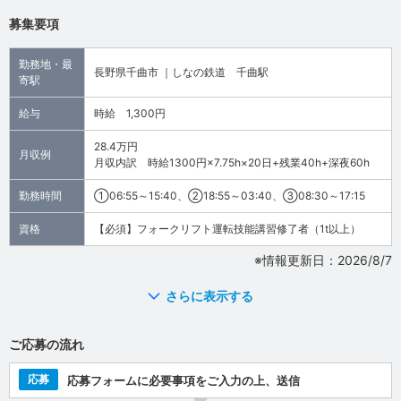
募集要項
勤務地・最
長野県千曲市 ｜しなの鉄道 千曲駅
寄駅
給与
時給 1,300円
28.4万円
月収例
月収内訳 時給1300円×7.75h×20日+残業40h+深夜60h
勤務時間
①06:55～15:40、②18:55～03:40、③08:30～17:15
資格
【必須】フォークリフト運転技能講習修了者（1t以上）
※情報更新日：2026/8/7
さらに表示する
ご応募の流れ
応募
応募フォームに必要事項をご入力の上、送信