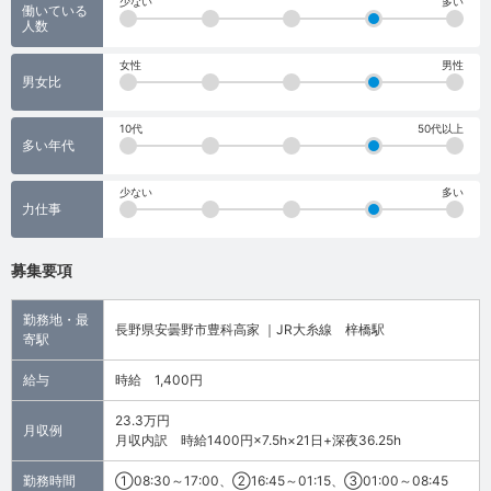
少ない
多い
働いている
人数
女性
男性
男女比
10代
50代以上
多い年代
少ない
多い
力仕事
募集要項
勤務地・最
長野県安曇野市豊科高家 ｜JR大糸線 梓橋駅
寄駅
給与
時給 1,400円
23.3万円
月収例
月収内訳 時給1400円×7.5h×21日+深夜36.25h
勤務時間
①08:30～17:00、②16:45～01:15、③01:00～08:45