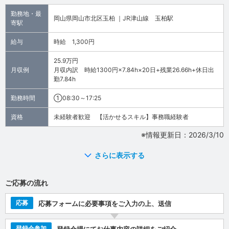
勤務地・最
岡山県岡山市北区玉柏 ｜JR津山線 玉柏駅
寄駅
給与
時給 1,300円
25.9万円
月収例
月収内訳 時給1300円×7.84h×20日+残業26.66h+休日出
勤7.84h
勤務時間
①08:30～17:25
資格
未経験者歓迎 【活かせるスキル】事務職経験者
※情報更新日：2026/3/10
さらに表示する
ご応募の流れ
応募
応募フォームに必要事項をご入力の上、送信
登録会参加
登録会場にてお仕事内容の詳細をご紹介