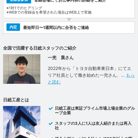
※1対1でのヒアリング
※WEBでの登録会を希望された場合はWEB上で実施
内定
最短即日〜1週間以内に合否をご連絡
全国で活躍する日総スタッフのご紹介
一兜 晨さん
2022年から「トヨタ自動車東日本」にてエ
リア社員として働き始めた一兜さん、
もっ
と読む
日総工産とは
日総工産は東証プライム市場上場企業のグル
ープ企業
スタッフの3人に1人は友人紹介または再入
社