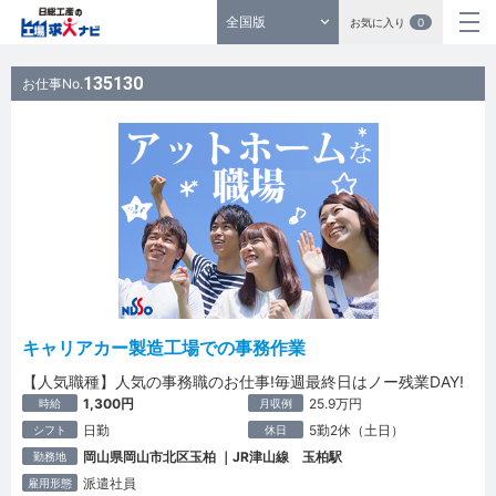
全国版
お気に入り
0
135130
お仕事No.
キャリアカー製造工場での事務作業
【人気職種】人気の事務職のお仕事!毎週最終日はノー残業DAY!
1,300円
25.9万円
時給
月収例
日勤
5勤2休（土日）
シフト
休日
岡山県岡山市北区玉柏 ｜JR津山線 玉柏駅
勤務地
派遣社員
雇用形態