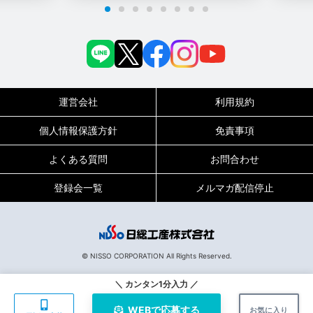
運営会社
利用規約
個人情報保護方針
免責事項
よくある質問
お問合わせ
登録会一覧
メルマガ配信停止
0120-717-450
受付時間
平日9:00～19:00（土日祝は18:00まで）
© NISSO CORPORATION All Rights Reserved.
135130
お仕事No.
＼ カンタン1分入力 ／
WEBで
応募する
お気に入り