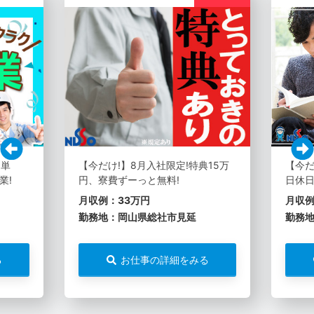
・単
【今だけ!】8月入社限定!特典15万
【今だ
業!
円、寮費ずーっと無料!
日休日
月収例：33万円
月収例
勤務地：岡山県総社市見延
勤務
る
お仕事の詳細をみる