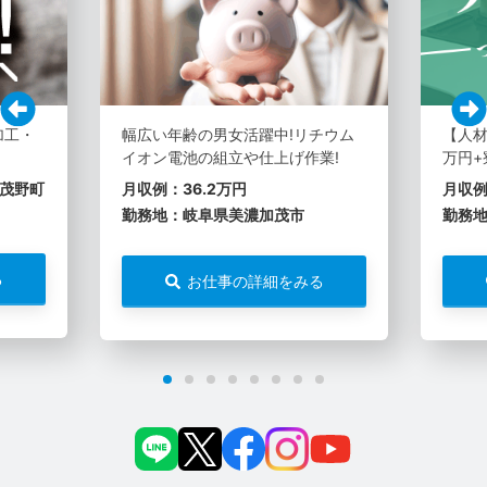
加工・
幅広い年齢の男女活躍中!リチウム
【人材
イオン電池の組立や仕上げ作業!
万円+
茂野町
月収例：36.2万円
月収例
勤務地：岐阜県美濃加茂市
勤務
る
お仕事の詳細をみる