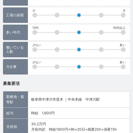
小
大
工場の規模
10代
50代以上
多い年代
少ない
多い
働いている
人数
少ない
多い
力仕事
募集要項
勤務地・最
岐阜県中津川市苗木 ｜中央本線 中津川駅
寄駅
給与
時給 1,600円
30.2万円
月収例
月収内訳 時給1600円×8h×20日+残業20h+深夜15h