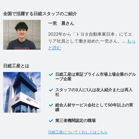
全国で活躍する日総スタッフのご紹介
一兜 晨さん
2022年から「トヨタ自動車東日本」にてエ
リア社員として働き始めた一兜さん、
もっ
と読む
日総工産とは
日総工産は東証プライム市場上場企業のグル
ープ企業
スタッフの3人に1人は友人紹介または再入
社
総合人材サービス会社として50年以上の実
績
第三者機関認定の職場
日総工産についてくわしくはこちら