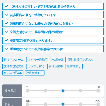
【9月入社の方】e-ギフト5万の配属日特典あり
徒歩圏内の寮をご準備しています♪
深夜時間が少ない勤務なので体力的にも安心♪
空調完備なので、季節問わず快適勤務!
長期安定!長期休暇もあります♪
重量物ないので比較的軽作業のお仕事!
寮はワンルーム
マイカー通勤可
未経験OK
正社員登用制度あり
交通費規定支給
ガッツリ稼ぐ
女性活躍中
給与前渡し
寮に車持込OK
社員食堂あり
小
大
扱う製品
女性
男性
男女比