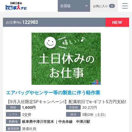
全国版
お気に入り
0
122983
NEW
お仕事No.
エアバッグやセンサー等の製造に伴う軽作業
【9月入社限定SPキャンペーン!】配属初日でe-ギフト5万円支給!
1,600円
30.2万円
時給
月収例
2交替
5勤2休（土日）
シフト
休日
岐阜県中津川市苗木 ｜中央本線 中津川駅
勤務地
派遣社員
雇用形態