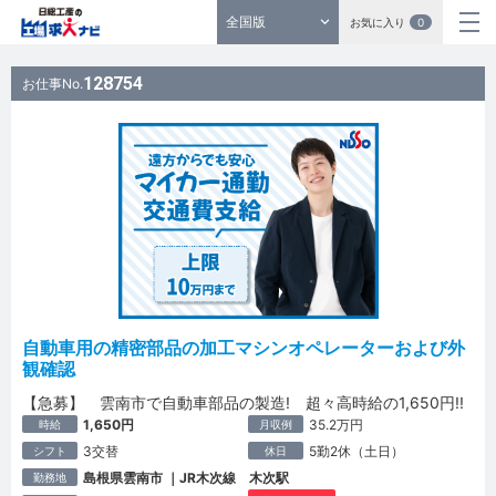
全国版
お気に入り
0
128754
お仕事No.
自動車用の精密部品の加工マシンオペレーターおよび外
観確認
【急募】 雲南市で自動車部品の製造! 超々高時給の1,650円!!
1,650円
35.2万円
時給
月収例
3交替
5勤2休（土日）
シフト
休日
島根県雲南市 ｜JR木次線 木次駅
勤務地