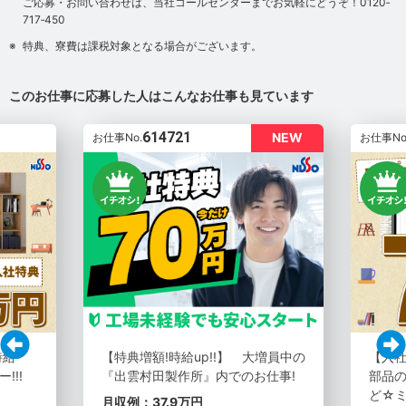
ご応募・お問い合わせは、当社コールセンターまでお気軽にどうぞ！0120‐
717‐450
特典、寮費は課税対象となる場合がございます。
このお仕事に応募した人はこんなお仕事も見ています
614721
NEW
お仕事No.
お仕事No
時給
【特典増額!時給up!!】 大増員中の
【入社
!!!
『出雲村田製作所』内でのお仕事!
部品の
ど☆
月収例：37.9万円