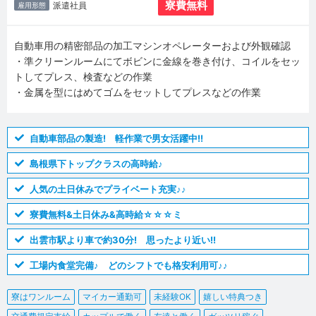
寮費無料
派遣社員
雇用形態
自動車用の精密部品の加工マシンオペレーターおよび外観確認
・準クリーンルームにてボビンに金線を巻き付け、コイルをセッ
トしてプレス、検査などの作業
・金属を型にはめてゴムをセットしてプレスなどの作業
自動車部品の製造! 軽作業で男女活躍中!!
島根県下トップクラスの高時給♪
人気の土日休みでプライベート充実♪♪
寮費無料&土日休み&高時給☆☆☆ミ
出雲市駅より車で約30分! 思ったより近い!!
工場内食堂完備♪ どのシフトでも格安利用可♪♪
寮はワンルーム
マイカー通勤可
未経験OK
嬉しい特典つき