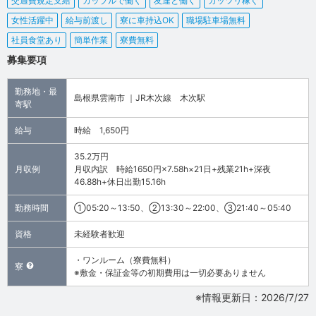
交通費規定支給
カップルで働く
友達と働く
ガッツリ稼ぐ
女性活躍中
給与前渡し
寮に車持込OK
職場駐車場無料
社員食堂あり
簡単作業
寮費無料
募集要項
勤務地・最
島根県雲南市 ｜JR木次線 木次駅
寄駅
給与
時給 1,650円
35.2万円
月収例
月収内訳 時給1650円×7.58h×21日+残業21h+深夜
46.88h+休日出勤15.16h
勤務時間
①05:20～13:50、②13:30～22:00、③21:40～05:40
資格
未経験者歓迎
・ワンルーム（寮費無料）
寮
※敷金・保証金等の初期費用は一切必要ありません
※情報更新日：2026/7/27