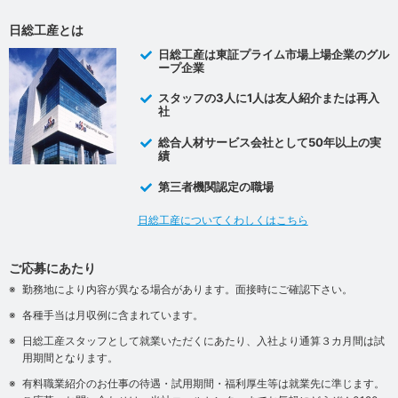
日総工産とは
日総工産は東証プライム市場上場企業のグル
ープ企業
スタッフの3人に1人は友人紹介または再入
社
総合人材サービス会社として50年以上の実
績
第三者機関認定の職場
日総工産についてくわしくはこちら
ご応募にあたり
勤務地により内容が異なる場合があります。面接時にご確認下さい。
各種手当は月収例に含まれています。
日総工産スタッフとして就業いただくにあたり、入社より通算３カ月間は試
用期間となります。
有料職業紹介のお仕事の待遇・試用期間・福利厚生等は就業先に準じます。