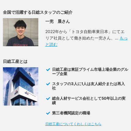
全国で活躍する日総スタッフのご紹介
一兜 晨さん
2022年から「トヨタ自動車東日本」にてエ
リア社員として働き始めた一兜さん、
もっ
と読む
日総工産とは
日総工産は東証プライム市場上場企業のグル
ープ企業
スタッフの3人に1人は友人紹介または再入
社
総合人材サービス会社として50年以上の実
績
第三者機関認定の職場
日総工産についてくわしくはこちら