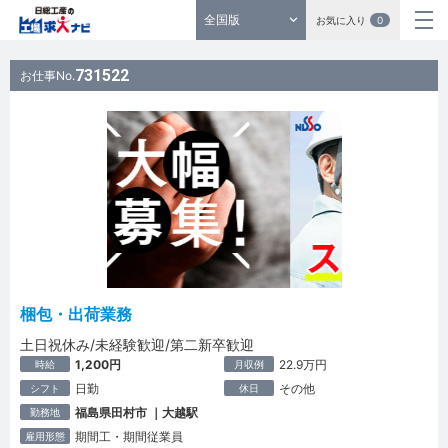
全国版
お気に入り
0
731522
お仕事No.
梱包・出荷業務
土日祝休み/未経験歓迎/第二新卒歓迎
1,200円
22.9万円
時給
月収例
日勤
その他
シフト
休日
福島県田村市 ｜大越駅
勤務地
期間工・期間従業員
雇用形態