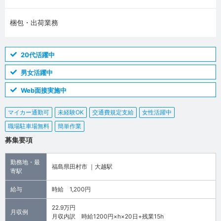
梱包・出荷業務
20代活躍中
男女活躍中
Web面接実施中
マイカー通勤可
未経験OK
交通費規定支給
女性活躍中
職場駐車場無料
簡単作業
募集要項
勤務地・最
福島県田村市 ｜大越駅
寄駅
給与
時給 1,200円
22.9万円
月収例
月収内訳 時給1200円×h×20日+残業15h