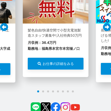
フト!土
髪色自由!快適空間で小型充電池製
長期休
造スタッフ募集中!入社特典50万円
げる!
した!
月収例：36.4万円
月収例
大字成
勤務地：福島県本宮市本宮樋ノ口
勤務
お仕事の詳細をみる
る