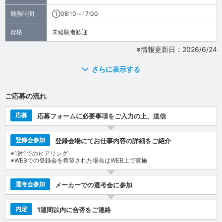
勤務時間
①08:10～17:00
資格
未経験者歓迎
※情報更新日：2026/6/24
さらに表示する
ご応募の流れ
応募
応募フォームに必要事項をご入力の上、送信
登録会参加
登録会場にてお仕事内容の詳細をご紹介
※1対1でのヒアリング
※WEBでの登録会を希望された場合はWEB上で実施
選考会参加
メーカーでの選考会に参加
内定
1週間以内に合否をご連絡