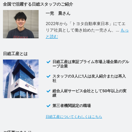
全国で活躍する日総スタッフのご紹介
一兜 晨さん
2022年から「トヨタ自動車東日本」にてエ
リア社員として働き始めた一兜さん、
もっ
と読む
日総工産とは
日総工産は東証プライム市場上場企業のグル
ープ企業
スタッフの3人に1人は友人紹介または再入
社
総合人材サービス会社として50年以上の実
績
第三者機関認定の職場
日総工産についてくわしくはこちら