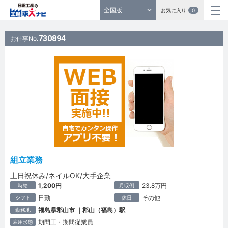
全国版
お気に入り
0
730894
お仕事No.
組立業務
土日祝休み/ネイルOK/大手企業
1,200円
23.8万円
時給
月収例
日勤
その他
シフト
休日
福島県郡山市 ｜郡山（福島）駅
勤務地
期間工・期間従業員
雇用形態