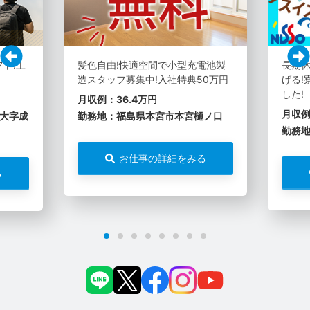
フト!土
髪色自由!快適空間で小型充電池製
長期休
造スタッフ募集中!入社特典50万円
げる!
した!
月収例：36.4万円
月収例
大字成
勤務地：福島県本宮市本宮樋ノ口
勤務
お仕事の詳細をみる
る