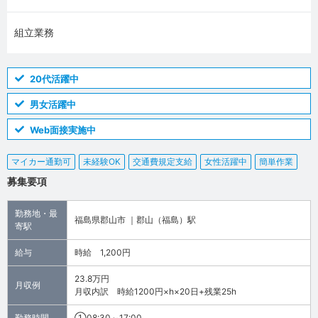
組立業務
20代活躍中
男女活躍中
Web面接実施中
マイカー通勤可
未経験OK
交通費規定支給
女性活躍中
簡単作業
募集要項
勤務地・最
福島県郡山市 ｜郡山（福島）駅
寄駅
給与
時給 1,200円
23.8万円
月収例
月収内訳 時給1200円×h×20日+残業25h
勤務時間
①08:30～17:00