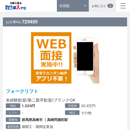
全国版
お気に入り
0
729409
お仕事No.
フォークリフト
未経験歓迎/第二新卒歓迎/ブランクOK
1,320円
30.9万円
時給
月収例
-
その他
シフト
休日
群馬県高崎市 ｜高崎問屋町駅
勤務地
期間工・期間従業員
雇用形態