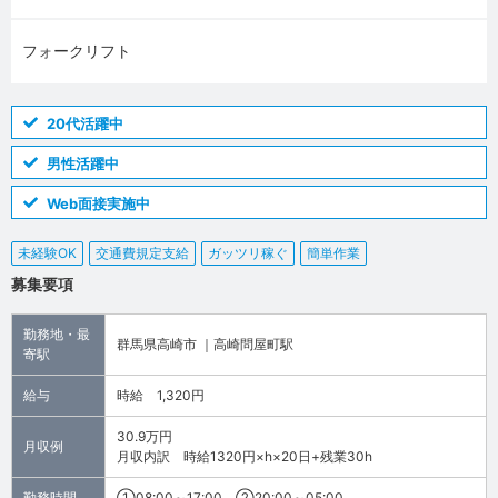
フォークリフト
20代活躍中
男性活躍中
Web面接実施中
未経験OK
交通費規定支給
ガッツリ稼ぐ
簡単作業
募集要項
勤務地・最
群馬県高崎市 ｜高崎問屋町駅
寄駅
給与
時給 1,320円
30.9万円
月収例
月収内訳 時給1320円×h×20日+残業30h
勤務時間
①08:00～17:00、②20:00～05:00