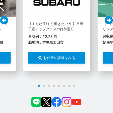
工】入
【すぐ赴任!すぐ働きたい方!】日総
【正社
～
工産トップクラスの好待遇◎
リン
月収例：40.7万円
月収例
町
勤務地：群馬県太田市
勤務
る
お仕事の詳細をみる