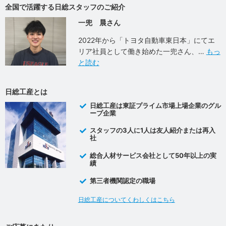
全国で活躍する日総スタッフのご紹介
一兜 晨さん
2022年から「トヨタ自動車東日本」にてエ
リア社員として働き始めた一兜さん、
もっ
と読む
日総工産とは
日総工産は東証プライム市場上場企業のグル
ープ企業
スタッフの3人に1人は友人紹介または再入
社
総合人材サービス会社として50年以上の実
績
第三者機関認定の職場
日総工産についてくわしくはこちら