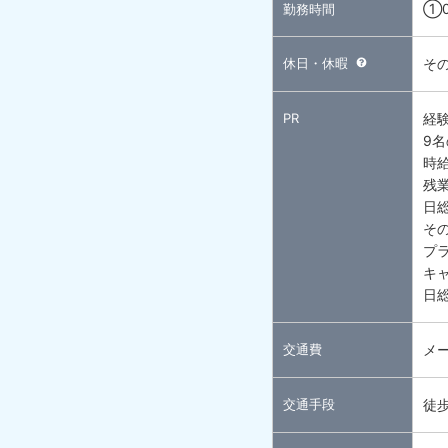
①0
勤務時間
休日・休暇
そ
PR
経
9
時
残
日
そ
プ
キ
日
交通費
メ
交通手段
徒