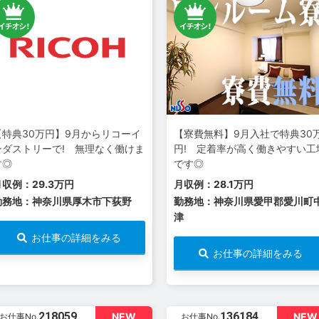
【特典30万円】9月からリコーイ
【寮費無料】9月入社で特典30
ンダストリーで! 無理なく働けま
円! 定着率が高く働きやすい工
す◎
です◎
月収例：29.3万円
月収例：28.1万円
勤務地：神奈川県厚木市下荻野
勤務地：神奈川県愛甲郡愛川町
津
お仕事の詳細をみる
お仕事の詳細をみる
218059
136184
NEW
NEW
お仕事No.
お仕事No.