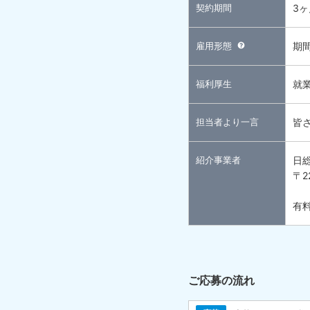
契約期間
3
雇用形態
期
福利厚生
就
担当者より一言
皆
紹介事業者
日
〒2
有料
ご応募の流れ