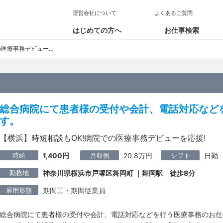
運営会社について
よくあるご質問
はじめての方へ
お仕事検索
療事務デビューを応援!
総合病院にて患者様の受付や会計、電話対応など
す。
【横浜】時短相談もOK!病院での医療事務デビューを応援!
時給
月収例
シフト
1,400円
20.8万円
日勤
勤務地
神奈川県横浜市戸塚区舞岡町 ｜舞岡駅 徒歩8分
雇用形態
期間工・期間従業員
総合病院にて患者様の受付や会計、電話対応などを行う医療事務のお仕