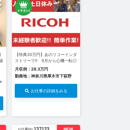
万
【特典30万円】あのリコーインダ
場
ストリーで!! 9月から心機一転◎
月収例：28.3万円
勤務地：神奈川県厚木市下荻野
中
お仕事の詳細をみる
137123
NEW
お仕事No.