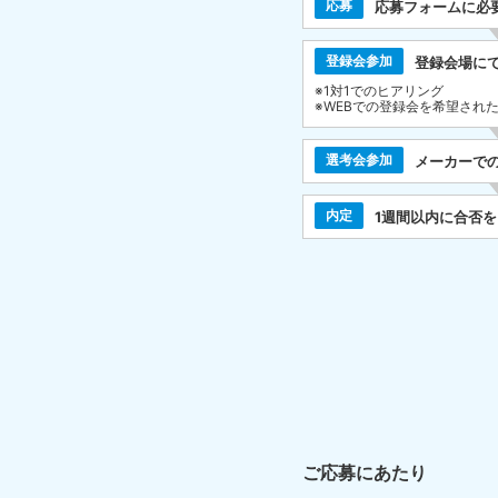
応募
応募フォームに必
登録会参加
登録会場に
※1対1でのヒアリング
※WEBでの登録会を希望され
選考会参加
メーカーで
内定
1週間以内に合否
ご応募にあたり