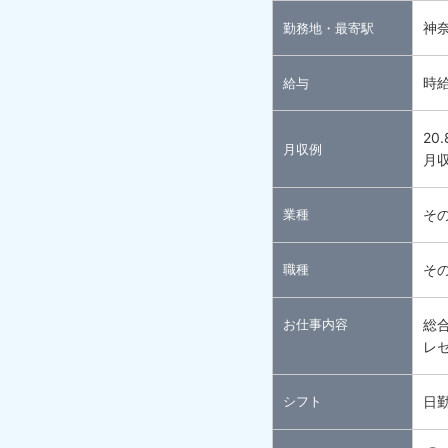
神
勤務地・最寄駅
時給
給与
20
月収例
月収
業種
そ
職種
そ
お仕事内容
総
レ
シフト
日