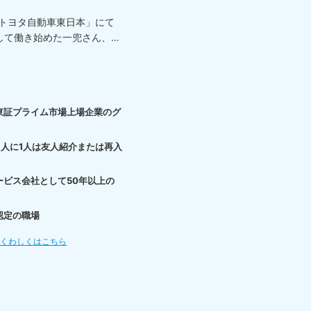
「トヨタ自動車東日本」にて
して働き始めた一兜さん、
東証プライム市場上場企業のグ
3人に1人は友人紹介または再入
ービス会社として50年以上の
認定の職場
てくわしくはこちら