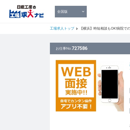
全国版
工場求人トップ
【横浜】時短相談もOK!病院での医
727586
お仕事No.