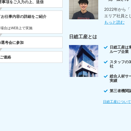
要事項をご入力の上、送信
2022年から
エリア社員と
てお仕事内容の詳細をご紹介
もっと読む
た場合はWEB上で実施
日総工産とは
の選考会に参加
日総工産は
ループ企業
をご連絡
スタッフの
社
総合人材サ
実績
第三者機関
日総工産につい