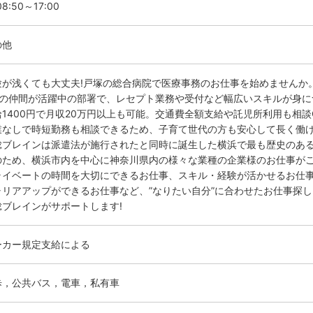
8:50～17:00
の他
験が浅くても大丈夫!戸塚の総合病院で医療事務のお仕事を始めませんか
名の仲間が活躍中の部署で、レセプト業務や受付など幅広いスキルが身に
給1400円で月収20万円以上も可能。交通費全額支給や託児所利用も相談
業なしで時短勤務も相談できるため、子育て世代の方も安心して長く働
総ブレインは派遣法が施行されたと同時に誕生した横浜で最も歴史のあ
のため、横浜市内を中心に神奈川県内の様々な業種の企業様のお仕事が
ライベートの時間を大切にできるお仕事、スキル・経験が活かせるお仕
ャリアアップができるお仕事など、”なりたい自分”に合わせたお仕事探し
総ブレインがサポートします!
ーカー規定支給による
歩，公共バス，電車，私有車