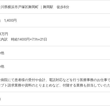
奈川県横浜市戸塚区舞岡町 ｜舞岡駅 徒歩8分
 1,400円
.8万円
内訳 時給1400円×7.1h×21日
の他
の他
合病院にて患者様の受付や会計、電話対応などを行う医療事務のお仕事
セプト請求業務や資料のとりまとめなど、付随する業務も担当していた
勤