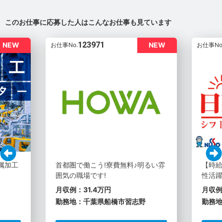
このお仕事に応募した人はこんなお仕事も見ています
123971
NEW
NEW
お仕事No.
お仕事No
金属加工
首都圏で働こう!寮費無料♪明るい雰
【時給
囲気の職場です!
性活躍
月収例：31.4万円
月収例
勤務地：千葉県船橋市習志野
勤務