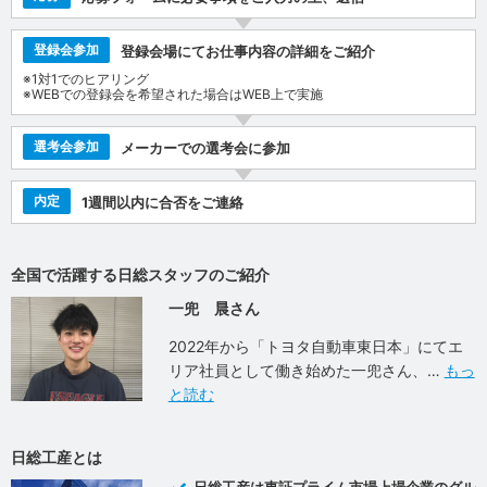
登録会参加
登録会場にてお仕事内容の詳細をご紹介
※1対1でのヒアリング
※WEBでの登録会を希望された場合はWEB上で実施
選考会参加
メーカーでの選考会に参加
内定
1週間以内に合否をご連絡
全国で活躍する日総スタッフのご紹介
一兜 晨さん
2022年から「トヨタ自動車東日本」にてエ
リア社員として働き始めた一兜さん、
もっ
と読む
日総工産とは
日総工産は東証プライム市場上場企業のグル