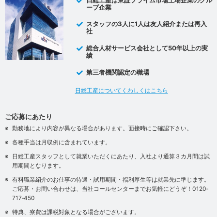
ープ企業
スタッフの3人に1人は友人紹介または再入
社
総合人材サービス会社として50年以上の実
績
第三者機関認定の職場
日総工産についてくわしくはこちら
ご応募にあたり
勤務地により内容が異なる場合があります。面接時にご確認下さい。
各種手当は月収例に含まれています。
日総工産スタッフとして就業いただくにあたり、入社より通算３カ月間は試
用期間となります。
有料職業紹介のお仕事の待遇・試用期間・福利厚生等は就業先に準じます。
ご応募・お問い合わせは、当社コールセンターまでお気軽にどうぞ！0120‐
717‐450
特典、寮費は課税対象となる場合がございます。