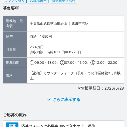
ガッツリ稼ぐ
女性活躍中
職場駐車場無料
募集要項
勤務地・最
千葉県山武郡芝山町岩山 ｜成田空港駅
寄駅
給与
時給 1,650円
26.4万円
月収例
月収内訳 時給1650円×8h×20日
勤務時間
①09:00～18:00、②07:00～15:00、③13:00～22:00
【必須】カウンターフォーク（長爪）での作業経験3ヵ月以
資格
上。
※情報更新日：2026/5/29
さらに表示する
ご応募の流れ
応募
応募フォームに必要事項をご入力の上、送信