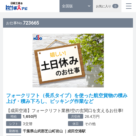
全国版
お気に入り
0
723665
お仕事No.
フォークリフト（長爪タイプ）を使った航空貨物の積み
上げ・積み下ろし、ピッキング作業など
【成田空港】フォークリフト業務!空の玄関口を支えるお仕事!
1,650円
26.4万円
時給
月収例
3交替
その他
シフト
休日
千葉県山武郡芝山町岩山 ｜成田空港駅
勤務地