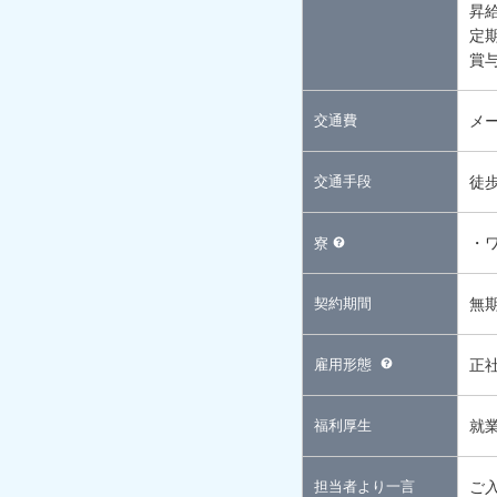
昇
定期
賞与
交通費
メ
交通手段
徒
・
寮
契約期間
無
雇用形態
正
福利厚生
就
担当者より一言
ご