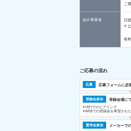
ご
紹介事業者
日
〒2
有料
ご応募の流れ
応募
応募フォームに必
登録会参加
登録会場に
※1対1でのヒアリング
※WEBでの登録会を希望され
選考会参加
メーカーで