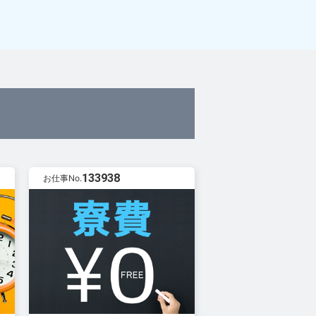
133938
お仕事No.