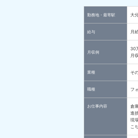
大
勤務地・最寄駅
月給
給与
30
月収例
月収
業種
そ
職種
フ
お仕事内容
倉
進
現
こ