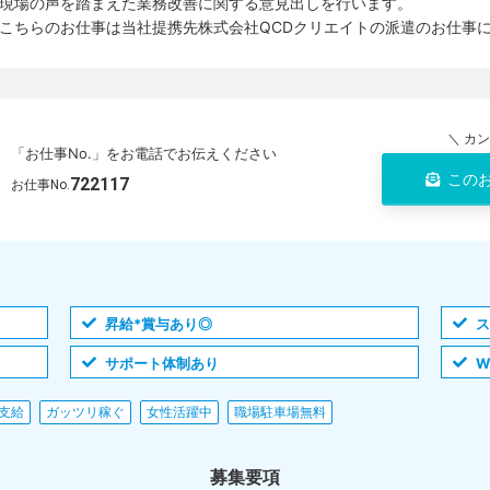
現場の声を踏まえた業務改善に関する意見出しを行います。
こちらのお仕事は当社提携先株式会社QCDクリエイトの派遣のお仕事
＼ カ
「お仕事No.」をお電話でお伝えください
この
722117
お仕事No.
昇給*賞与あり◎
ス
サポート体制あり
W
支給
ガッツリ稼ぐ
女性活躍中
職場駐車場無料
募集要項