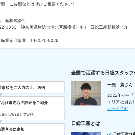
希望、ご要望などはぜひご相談ください!
総工産株式会社
22-0033 神奈川県横浜市港北区新横浜1-4-1 日総工産新横浜ビル
職業紹介事業 14-ユ-150026
全国で活躍する日総スタッフ
一兜 晨さん
要事項をご入力の上、送信
2022年から
エリア社員と
てお仕事内容の詳細をご紹介
もっと読む
た場合はWEB上で実施
日総工産とは
の選考会に参加
日総工産は