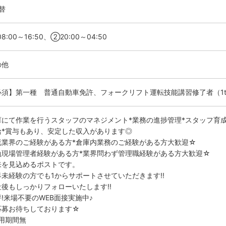
替
8:00～16:50、②20:00～04:50
の他
必須】第一種 普通自動車免許、フォークリフト運転技能講習修了者（1
庫にて作業を行うスタッフのマネジメント*業務の進捗管理*スタッフ育
給*賞与もあり、安定した収入があります◎
流業界のご経験がある方*倉庫内業務のご経験がある方大歓迎☆
負現場管理者経験がある方*業界問わず管理職経験がある方大歓迎☆
来を見込めるポストです。
界未経験の方でも1からサポートさせていただきます!!
社後もしっかりフォローいたします!!
!来場不要のWEB面接実施中♪
応募お待ちしております☆
試用期間無