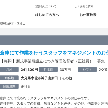
運営会社について
よくあるご質問
はじめての方へ
お仕事検索
督者（正社員） 募集
倉庫にて作業を行うスタッフをマネジメントのお
【急募!】新規事業所設立につき管理監督者（正社員） 募集
月給
月収例
シフト
241,300円
30万円
2交替
勤務地
大分県宇佐市神子山新田 ｜その他
雇用形態
正社員
倉庫にて作業を行うスタッフをマネジメントのお仕事です。
進捗管理、スタッフの育成、教育などをお任せ。その他、他部署と連携