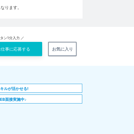
になります。
ンタン1分入力 ／
お仕事に
応募する
お気に入り
キルが活かせる!
EB面接実施中♪