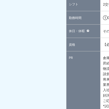
シフト
2交
①0
勤務時間
休日・休暇
そ
【
資格
PR
倉
昇
物
請
将
業
入
好評
ご
*