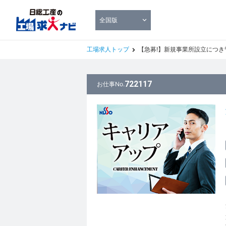
全国版
工場求人トップ
【急募!】新規事業所設立につき管理監
722117
お仕事No.