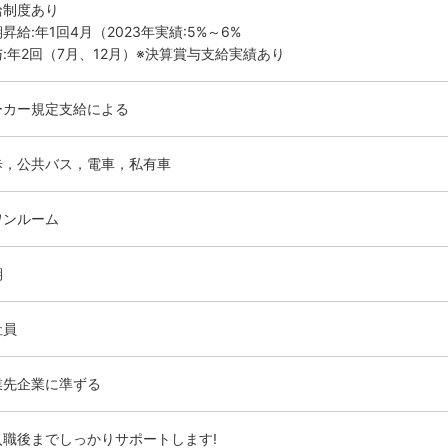
給制度あり
昇給:年1回4月（2023年実績:5%～6%
:年2回（7月、12月）※決算賞与支給実績あり
ーカー規定支給による
歩，公共バス，電車，私有車
ワンルーム
期
社員
業先企業に準ずる
入職後までしっかりサポートします!