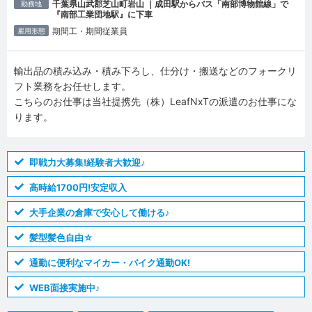
千葉県山武郡芝山町岩山 ｜成田駅からバス「南部博物館線」で
勤務地
『南部工業団地駅』に下車
期間工・期間従業員
雇用形態
輸出品の積み込み・積み下ろし、仕分け・搬送などのフォークリ
フト業務をお任せします。
こちらのお仕事は当社提携先（株）LeafNxTの派遣のお仕事にな
ります。
即戦力大募集!経験者大歓迎♪
高時給1700円!安定収入
大手企業の倉庫で安心して働ける♪
髪型髪色自由☆
通勤に便利なマイカー・バイク通勤OK!
WEB面接実施中♪