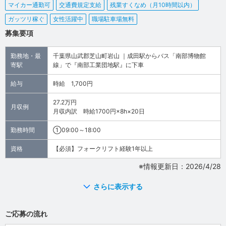
マイカー通勤可
交通費規定支給
残業すくなめ（月10時間以内）
ガッツリ稼ぐ
女性活躍中
職場駐車場無料
募集要項
勤務地・最
千葉県山武郡芝山町岩山 ｜成田駅からバス「南部博物館
寄駅
線」で『南部工業団地駅』に下車
給与
時給 1,700円
27.2万円
月収例
月収内訳 時給1700円×8h×20日
勤務時間
①09:00～18:00
資格
【必須】フォークリフト経験1年以上
※情報更新日：2026/4/28
さらに表示する
ご応募の流れ