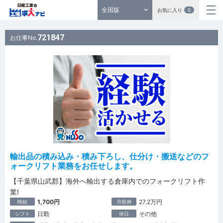
全国版
お気に入り
0
721847
お仕事No.
輸出品の積み込み・積み下ろし、仕分け・搬送などのフ
ォークリフト業務をお任せします。
【千葉県山武郡】海外へ輸出する倉庫内でのフォークリフト作
業!
1,700円
27.2万円
時給
月収例
日勤
その他
シフト
休日