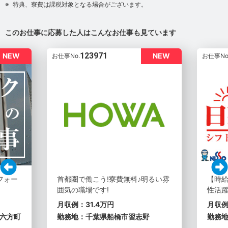
特典、寮費は課税対象となる場合がございます。
このお仕事に応募した人はこんなお仕事も見ています
123971
NEW
NEW
お仕事No.
お仕事No
フォー
首都圏で働こう!寮費無料♪明るい雰
【時給
囲気の職場です!
性活躍
月収例：31.4万円
月収例
六方町
勤務地：千葉県船橋市習志野
勤務