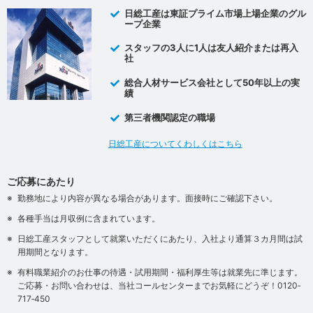
日総工産は東証プライム市場上場企業のグル
ープ企業
スタッフの3人に1人は友人紹介または再入
社
総合人材サービス会社として50年以上の実
績
第三者機関認定の職場
日総工産についてくわしくはこちら
ご応募にあたり
勤務地により内容が異なる場合があります。面接時にご確認下さい。
各種手当は月収例に含まれています。
日総工産スタッフとして就業いただくにあたり、入社より通算３カ月間は試
用期間となります。
有料職業紹介のお仕事の待遇・試用期間・福利厚生等は就業先に準じます。
ご応募・お問い合わせは、当社コールセンターまでお気軽にどうぞ！0120‐
717‐450