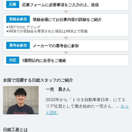
応募
応募フォームに必要事項をご入力の上、送信
登録会参加
登録会場にてお仕事内容の詳細をご紹介
※1対1でのヒアリング
※WEBでの登録会を希望された場合はWEB上で実施
選考会参加
メーカーでの選考会に参加
内定
1週間以内に合否をご連絡
全国で活躍する日総スタッフのご紹介
一兜 晨さん
2022年から「トヨタ自動車東日本」にてエ
リア社員として働き始めた一兜さん、
もっ
と読む
日総工産とは