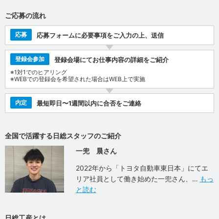
ご応募の流れ
応募
応募フォームに必要事項をご入力の上、送信
登録会参加
登録会場にてお仕事内容の詳細をご紹介
※1対1でのヒアリング
※WEBでの登録会を希望された場合はWEB上で実施
内定
最短即日〜1週間以内に合否をご連絡
全国で活躍する日総スタッフのご紹介
一兜 晨さん
2022年から「トヨタ自動車東日本」にてエ
リア社員として働き始めた一兜さん、
もっ
と読む
日総工産とは