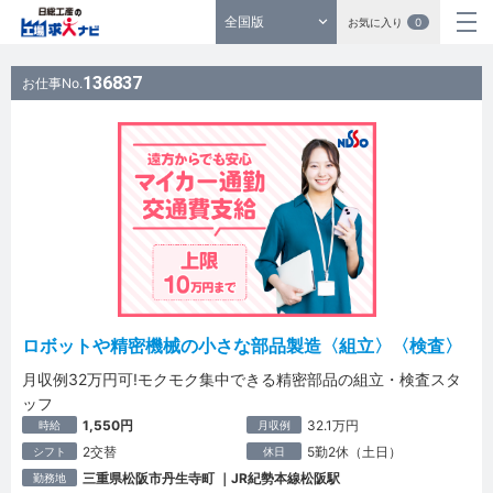
全国版
お気に入り
0
136837
お仕事No.
ロボットや精密機械の小さな部品製造〈組立〉〈検査〉
月収例32万円可!モクモク集中できる精密部品の組立・検査スタ
ッフ
1,550円
32.1万円
時給
月収例
2交替
5勤2休（土日）
シフト
休日
三重県松阪市丹生寺町 ｜JR紀勢本線松阪駅
勤務地