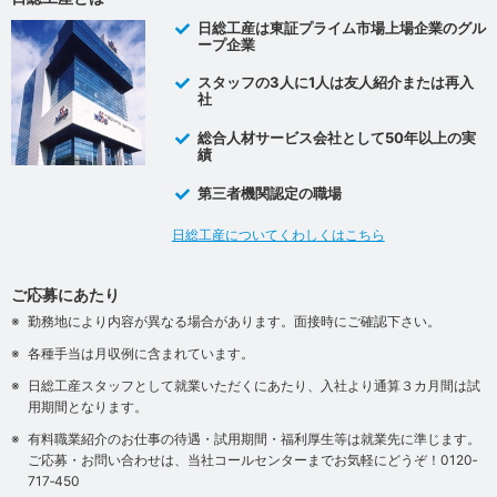
日総工産は東証プライム市場上場企業のグル
ープ企業
スタッフの3人に1人は友人紹介または再入
社
総合人材サービス会社として50年以上の実
績
第三者機関認定の職場
日総工産についてくわしくはこちら
ご応募にあたり
勤務地により内容が異なる場合があります。面接時にご確認下さい。
各種手当は月収例に含まれています。
日総工産スタッフとして就業いただくにあたり、入社より通算３カ月間は試
用期間となります。
有料職業紹介のお仕事の待遇・試用期間・福利厚生等は就業先に準じます。
ご応募・お問い合わせは、当社コールセンターまでお気軽にどうぞ！0120‐
717‐450