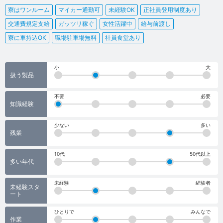
寮はワンルーム
マイカー通勤可
未経験OK
正社員登用制度あり
交通費規定支給
ガッツリ稼ぐ
女性活躍中
給与前渡し
寮に車持込OK
職場駐車場無料
社員食堂あり
小
大
扱う製品
不要
必要
知識経験
少ない
多い
残業
10代
50代以上
多い年代
未経験
経験者
未経験スタ
ート
ひとりで
みんなで
作業