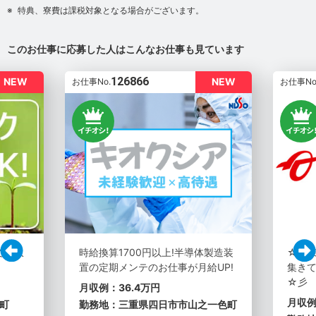
特典、寮費は課税対象となる場合がございます。
このお仕事に応募した人はこんなお仕事も見ています
126866
NEW
NEW
お仕事No.
お仕事No
で月収
時給換算1700円以上!半導体製造装
☆彡
置の定期メンテのお仕事が月給UP!
集き
☆彡
月収例：36.4万円
月収例
町
勤務地：三重県四日市市山之一色町