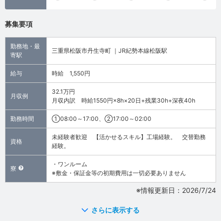
募集要項
勤務地・最
三重県松阪市丹生寺町 ｜JR紀勢本線松阪駅
寄駅
給与
時給 1,550円
32.1万円
月収例
月収内訳 時給1550円×8h×20日+残業30h+深夜40h
勤務時間
①08:00～17:00、②17:00～02:00
未経験者歓迎 【活かせるスキル】工場経験。 交替勤務
資格
経験。
・ワンルーム
寮
※敷金・保証金等の初期費用は一切必要ありません
※情報更新日：2026/7/24
さらに表示する