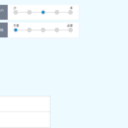
少
多
人の
不要
必要
経験