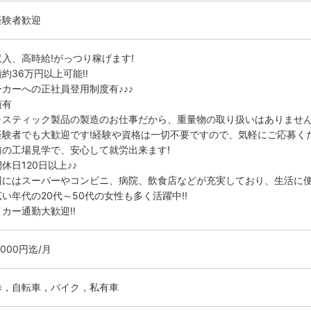
経験者歓迎
収入、高時給!がっつり稼げます!
約36万円以上可能!!
ーカーへの正社員登用制度有♪♪♪
績有
ラスティック製品の製造のお仕事だから、重量物の取り扱いはありません
経験者でも大歓迎です!経験や資格は一切不要ですので、気軽にご応募く
前の工場見学で、安心して就労出来ます!
休日120日以上♪♪
辺にはスーパーやコンビニ、病院、飲食店などが充実しており、生活に
い年代の20代～50代の女性も多く活躍中!!
カー通勤大歓迎!!
0000円迄/月
歩，自転車，バイク，私有車