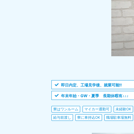
即日内定、工場見学後、就業可能!!
年末年始・GW・夏季 長期休暇有♪♪♪
寮はワンルーム
マイカー通勤可
未経験OK
給与前渡し
寮に車持込OK
職場駐車場無料