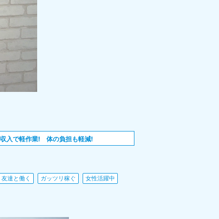
収入で軽作業! 体の負担も軽減!
友達と働く
ガッツリ稼ぐ
女性活躍中