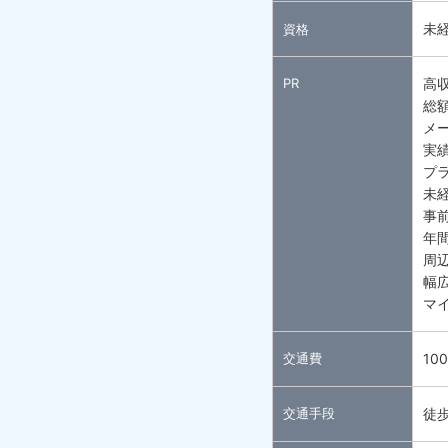
未
資格
PR
高
総額
メ
実
プ
未
事
年間
周
幅広
マイ
交通費
10
交通手段
徒