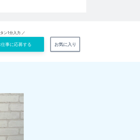
ンタン1分入力 ／
お仕事に
応募する
お気に入り