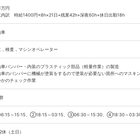
.1万円
内訳 時給1400円×8h×21日+残業42h+深夜60h+休日出勤18h
動車
立，検査，マシンオペレーター
動車バンパー・内装のプラスティック部品（軽量作業）の製造
動車のバンパーに機械が塗装をするので塗装が必要ない箇所へのマスキ
いかのチェック作業
替
6:15～15:15、②18:15～03:15、③06:30～15:30、④18:30～03:3
勤2休（土日）