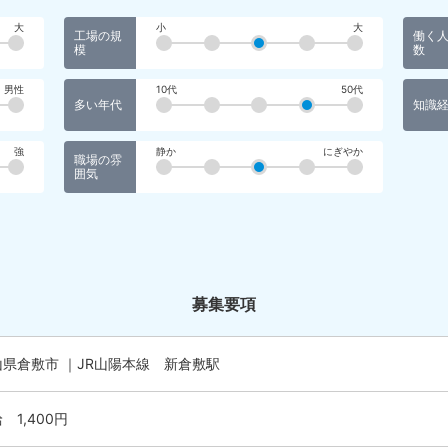
大
小
大
工場の規
働く
模
数
男性
10代
50代
多い年代
知識
強
静か
にぎやか
職場の雰
囲気
募集要項
山県倉敷市 ｜JR山陽本線 新倉敷駅
 1,400円