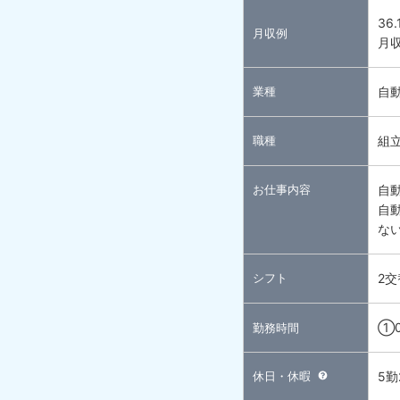
36
月収例
月収
業種
自
職種
組
お仕事内容
自
自
な
シフト
2交
①0
勤務時間
休日・休暇
5