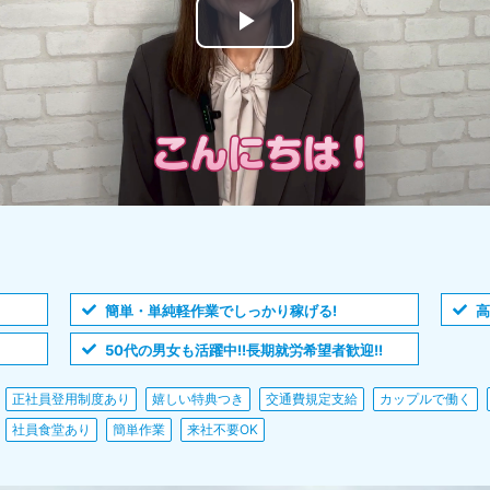
簡単・単純軽作業でしっかり稼げる!
高
50代の男女も活躍中!!長期就労希望者歓迎!!
正社員登用制度あり
嬉しい特典つき
交通費規定支給
カップルで働く
社員食堂あり
簡単作業
来社不要OK