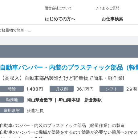
運営会社について
よくあるご質問
はじめての方へ
お仕事検索
物で簡単・軽作業!
自動車バンパー・内装のプラスティック部品（軽
【高収入】自動車部品製造だけど軽量物で簡単・軽作業!
時給
月収例
シフト
1,400円
36.1万円
2交替
勤務地
岡山県倉敷市 ｜JR山陽本線 新倉敷駅
雇用形態
派遣社員
自動車バンパー・内装のプラスティック部品（軽量作業）の製造
自動車のバンパーに機械が塗装をするので塗装が必要ない箇所へのマス