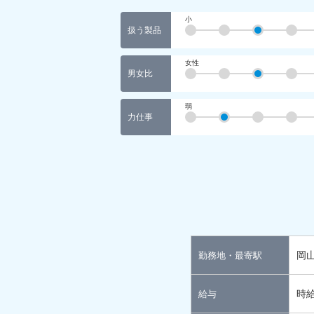
小
扱う製品
女性
男女比
弱
力仕事
岡
勤務地・最寄駅
時給
給与