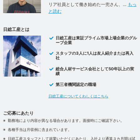
リア社員として働き始めた一兜さん、
もっ
と読む
日総工産とは
日総工産は東証プライム市場上場企業のグル
ープ企業
スタッフの3人に1人は友人紹介または再入
社
総合人材サービス会社として50年以上の実
績
第三者機関認定の職場
日総工産についてくわしくはこちら
ご応募にあたり
勤務地により内容が異なる場合があります。面接時にご確認下さい。
各種手当は月収例に含まれています。
日総工産スタッフとして就業いただくにあたり、入社より通算３カ月間は試