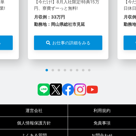
・単
【今だけ!】8月入社限定!特典15万
【今だ
業!
円、寮費ずーっと無料!
日休日
月収例：33万円
月収例
勤務地：岡山県総社市見延
勤務
る
お仕事の詳細をみる
運営会社
利用規約
個人情報保護方針
免責事項
よくある質問
お問合わせ