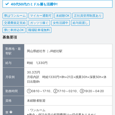
40代50代のミドル層も活躍中!
寮はワンルーム
マイカー通勤可
未経験OK
正社員登用制度あり
交通費規定支給
ガッツリ稼ぐ
女性活躍中
給与前渡し
寮に車持込OK
職場駐車場無料
募集要項
勤務地・最
岡山県総社市 ｜JR総社駅
寄駅
給与
時給 1,330円
30.3万円
月収例
月収内訳 時給1330円×8h×21日+残業30h+深夜50h+休
日出勤8h
勤務時間
①08:10～17:10、②17:10～02:10、③19:20～04:20
資格
未経験者歓迎
・ワンルーム
寮
※敷金・保証金等の初期費用は一切必要ありません