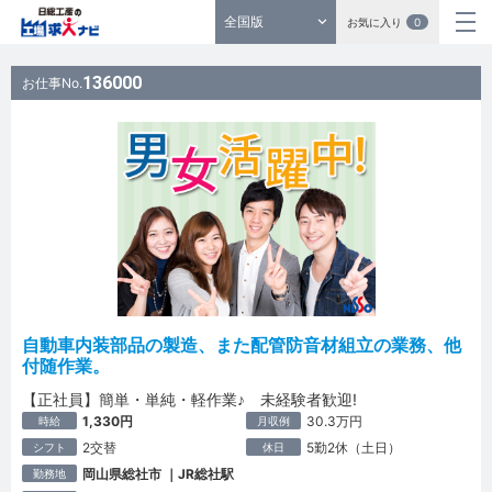
全国版
お気に入り
0
136000
お仕事No.
自動車内装部品の製造、また配管防音材組立の業務、他
付随作業。
【正社員】簡単・単純・軽作業♪ 未経験者歓迎!
1,330円
30.3万円
時給
月収例
2交替
5勤2休（土日）
シフト
休日
岡山県総社市 ｜JR総社駅
勤務地