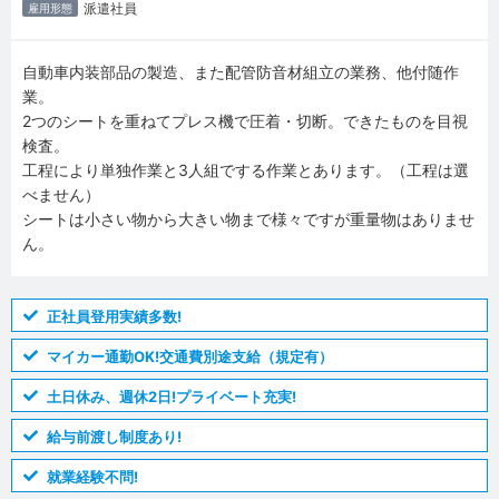
派遣社員
雇用形態
自動車内装部品の製造、また配管防音材組立の業務、他付随作
業。
2つのシートを重ねてプレス機で圧着・切断。できたものを目視
検査。
工程により単独作業と3人組でする作業とあります。（工程は選
べません）
シートは小さい物から大きい物まで様々ですが重量物はありませ
ん。
正社員登用実績多数!
マイカー通勤OK!交通費別途支給（規定有）
土日休み、週休2日!プライベート充実!
給与前渡し制度あり!
就業経験不問!