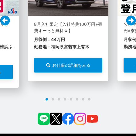
験から
8月入社限定【入社特典100万円+寮
＼条件
費ずーっと無料☆】
円×寮
月収例：44万円
月収例
椎浜ふ
勤務地：福岡県宮若市上有木
勤務
お仕事の詳細をみる
る