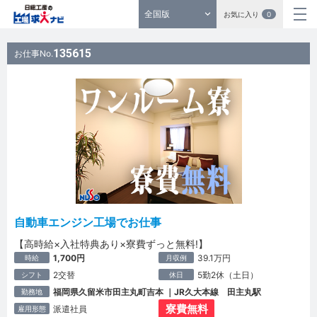
全国版
お気に入り
0
135615
お仕事No.
自動車エンジン工場でお仕事
【高時給×入社特典あり×寮費ずっと無料!】
1,700円
39.1万円
時給
月収例
2交替
5勤2休（土日）
シフト
休日
福岡県久留米市田主丸町吉本 ｜JR久大本線 田主丸駅
勤務地
寮費無料
派遣社員
雇用形態