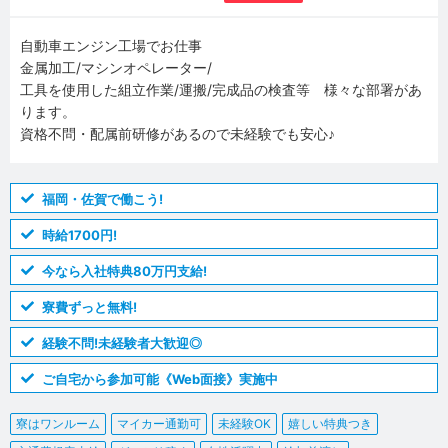
自動車エンジン工場でお仕事
金属加工/マシンオペレーター/
工具を使用した組立作業/運搬/完成品の検査等 様々な部署があ
ります。
資格不問・配属前研修があるので未経験でも安心♪
福岡・佐賀で働こう!
時給1700円!
今なら入社特典80万円支給!
寮費ずっと無料!
経験不問!未経験者大歓迎◎
ご自宅から参加可能《Web面接》実施中
寮はワンルーム
マイカー通勤可
未経験OK
嬉しい特典つき