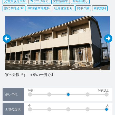
交通費規定支給
ガッツリ稼ぐ
女性活躍中
給与前渡し
寮に車持込OK
職場駐車場無料
社員食堂あり
簡単作業
寮費無料
寮の外観です ※寮の一例です
寮
10代
50代以上
多い年代
小
大
工場の規模