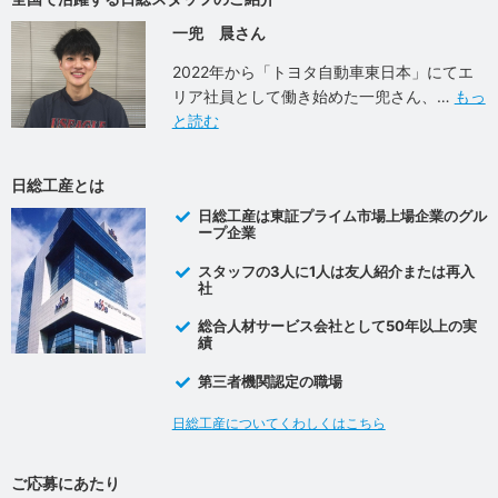
一兜 晨さん
2022年から「トヨタ自動車東日本」にてエ
リア社員として働き始めた一兜さん、
もっ
と読む
日総工産とは
日総工産は東証プライム市場上場企業のグル
ープ企業
スタッフの3人に1人は友人紹介または再入
社
総合人材サービス会社として50年以上の実
績
第三者機関認定の職場
日総工産についてくわしくはこちら
ご応募にあたり