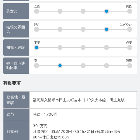
女性
男性
男女比
静か
にぎやか
職場の雰囲
気
不要
必要
知識・経験
寮
通勤
寮／自宅通
勤比率
募集要項
勤務地・最
福岡県久留米市田主丸町吉本 ｜JR久大本線 田主丸駅
寄駅
給与
時給 1,700円
39.1万円
月収例
月収内訳 時給1700円×7.84h×21日+残業25h+深夜
60h+休日出勤15.68h