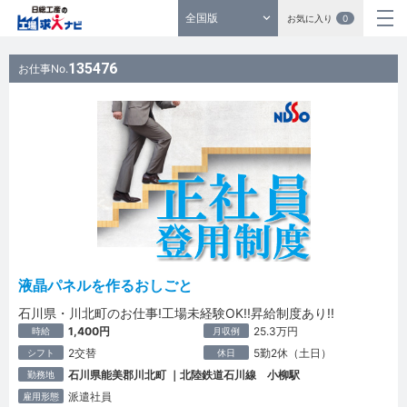
全国版
お気に入り
0
135476
お仕事No.
液晶パネルを作るおしごと
石川県・川北町のお仕事!工場未経験OK!!昇給制度あり!!
1,400円
25.3万円
時給
月収例
2交替
5勤2休（土日）
シフト
休日
石川県能美郡川北町 ｜北陸鉄道石川線 小柳駅
勤務地
派遣社員
雇用形態