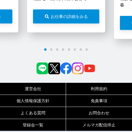
谷
る
お仕事の詳細をみる
運営会社
利用規約
個人情報保護方針
免責事項
よくある質問
お問合わせ
登録会一覧
メルマガ配信停止
0120-717-450