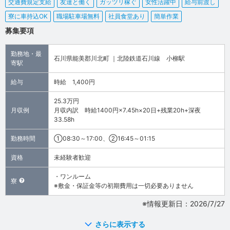
交通費規定支給
友達と働く
ガッツリ稼ぐ
女性活躍中
給与前渡し
寮に車持込OK
職場駐車場無料
社員食堂あり
簡単作業
募集要項
勤務地・最
石川県能美郡川北町 ｜北陸鉄道石川線 小柳駅
寄駅
給与
時給 1,400円
25.3万円
月収例
月収内訳 時給1400円×7.45h×20日+残業20h+深夜
33.58h
勤務時間
①08:30～17:00、②16:45～01:15
資格
未経験者歓迎
・ワンルーム
寮
※敷金・保証金等の初期費用は一切必要ありません
※情報更新日：2026/7/27
さらに表示する