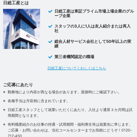
日総工産とは
日総工産は東証プライム市場上場企業のグル
ープ企業
スタッフの3人に1人は友人紹介または再入
社
総合人材サービス会社として50年以上の実
績
第三者機関認定の職場
日総工産についてくわしくはこちら
ご応募にあたり
勤務地により内容が異なる場合があります。面接時にご確認下さい。
各種手当は月収例に含まれています。
日総工産スタッフとして就業いただくにあたり、入社より通算３カ月間は試
用期間となります。
有料職業紹介のお仕事の待遇・試用期間・福利厚生等は就業先に準じます。
ご応募・お問い合わせは、当社コールセンターまでお気軽にどうぞ！0120‐
717‐450