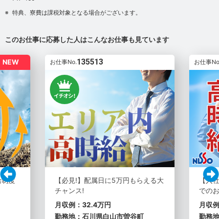
特典、寮費は課税対象となる場合がございます。
このお仕事に応募した人はこんなお仕事も見ています
135513
NEW
お仕事No.
お仕事No
給制度
【必見!】配属日に5万円もらえる大
【入社
チャンス!
での
月収例：32.4万円
月収例
勤務地：石川県白山市曽谷町
勤務