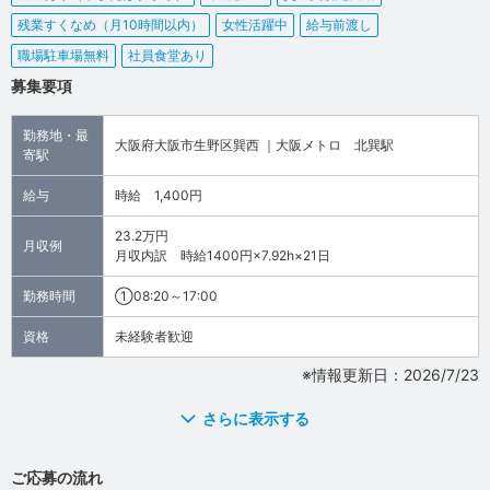
残業すくなめ（月10時間以内）
女性活躍中
給与前渡し
職場駐車場無料
社員食堂あり
募集要項
勤務地・最
大阪府大阪市生野区巽西 ｜大阪メトロ 北巽駅
寄駅
給与
時給 1,400円
23.2万円
月収例
月収内訳 時給1400円×7.92h×21日
勤務時間
①08:20～17:00
資格
未経験者歓迎
※情報更新日：2026/7/23
さらに表示する
ご応募の流れ