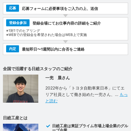
応募
応募フォームに必要事項をご入力の上、送信
登録会参加
登録会場にてお仕事内容の詳細をご紹介
※1対1でのヒアリング
※WEBでの登録会を希望された場合はWEB上で実施
内定
最短即日〜1週間以内に合否をご連絡
全国で活躍する日総スタッフのご紹介
一兜 晨さん
2022年から「トヨタ自動車東日本」にてエ
リア社員として働き始めた一兜さん、
もっ
と読む
日総工産とは
日総工産は東証プライム市場上場企業のグル
ープ企業