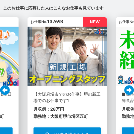
このお仕事に応募した人はこんなお仕事も見ています
137693
NEW
お仕事No.
お仕事No
日&土日
【大阪府堺市でのお仕事】堺の新工
■高
場でのお仕事です1
鮮食
月収例：28万円
月収例
町
勤務地：大阪府堺市堺区匠町
勤務