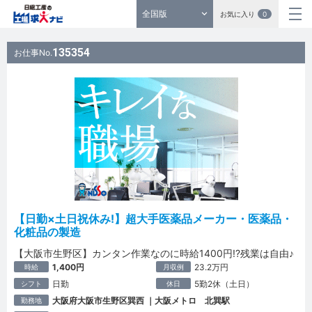
全国版
お気に入り
0
135354
お仕事No.
【日勤×土日祝休み!】超大手医薬品メーカー・医薬品・
化粧品の製造
【大阪市生野区】カンタン作業なのに時給1400円!?残業は自由♪
1,400円
23.2万円
時給
月収例
日勤
5勤2休（土日）
シフト
休日
大阪府大阪市生野区巽西 ｜大阪メトロ 北巽駅
勤務地