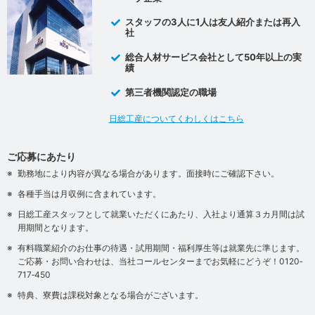
スタッフの3人に1人は友人紹介または再入
社
総合人材サービス会社として50年以上の実
績
第三者機関認定の職場
日総工産についてくわしくはこちら
ご応募にあたり
勤務地により内容が異なる場合があります。面接時にご確認下さい。
各種手当は月収例に含まれています。
日総工産スタッフとして就業いただくにあたり、入社より通算３カ月間は試
用期間となります。
有料職業紹介のお仕事の待遇・試用期間・福利厚生等は就業先に準じます。
ご応募・お問い合わせは、当社コールセンターまでお気軽にどうぞ！0120‐
717‐450
特典、寮費は課税対象となる場合がございます。