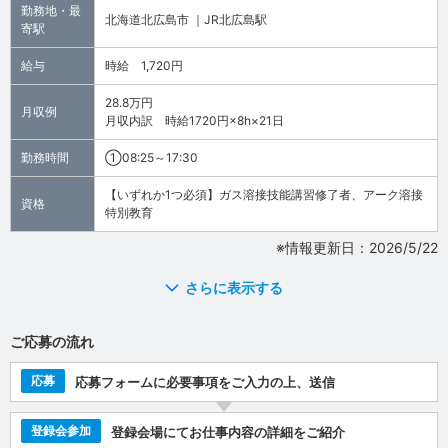
勤務地・最
北海道北広島市 ｜JR北広島駅
寄駅
給与
時給 1,720円
28.8万円
月収例
月収内訳 時給1720円×8h×21日
勤務時間
①08:25～17:30
【いずれか1つ必須】ガス溶接技能講習修了者、アーク溶接
資格
特別教育
※情報更新日：2026/5/22
さらに表示する
ご応募の流れ
応募
応募フォームに必要事項をご入力の上、送信
登録会参加
登録会場にてお仕事内容の詳細をご紹介