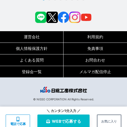
運営会社
利用規約
個人情報保護方針
免責事項
よくある質問
お問合わせ
登録会一覧
メルマガ配信停止
0120-717-450
受付時間
平日9:00～19:00（土日祝は18:00まで）
© NISSO CORPORATION All Rights Reserved.
135191
お仕事No.
＼ カンタン1分入力 ／
WEBで
応募する
お気に入り
電話で応募