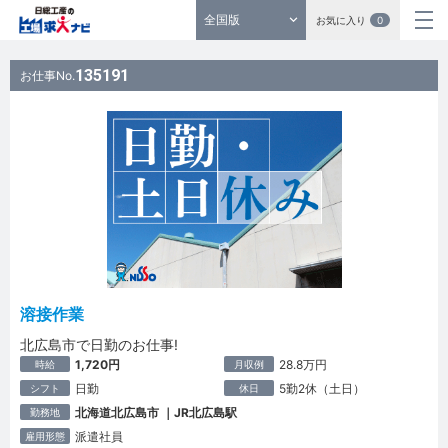
全国版
お気に入り
0
135191
お仕事No.
溶接作業
北広島市で日勤のお仕事!
1,720円
28.8万円
時給
月収例
日勤
5勤2休（土日）
シフト
休日
北海道北広島市 ｜JR北広島駅
勤務地
派遣社員
雇用形態