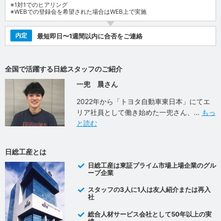
※1対1でのヒアリング
※WEBでの登録会を希望された場合はWEB上で実施
内定
最短即日〜1週間以内に合否をご連絡
全国で活躍する日総スタッフのご紹介
一兜 晨さん
2022年から「トヨタ自動車東日本」にてエ
リア社員として働き始めた一兜さん、
もっ
と読む
日総工産とは
日総工産は東証プライム市場上場企業のグル
ープ企業
スタッフの3人に1人は友人紹介または再入
社
総合人材サービス会社として50年以上の実