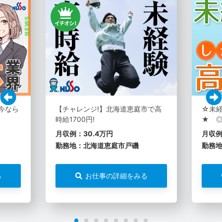
】今なら
【チャレンジ!】北海道恵庭市で高
☆未経
時給1700円!
★ 
月収例：30.4万円
月収例
勤務地：北海道恵庭市戸磯
勤務
る
お仕事の詳細をみる