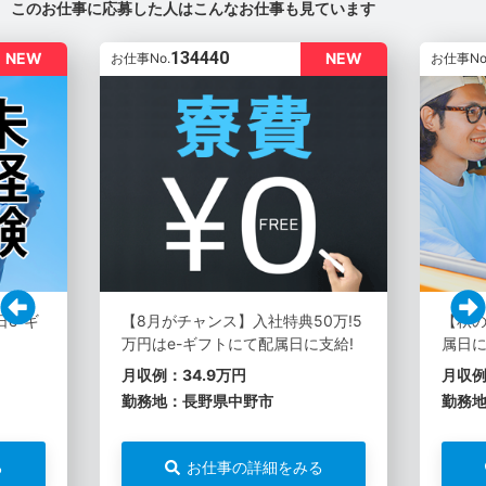
このお仕事に応募した人はこんなお仕事も見ています
134440
NEW
NEW
お仕事No.
お仕事No
e-ギ
【8月がチャンス】入社特典50万!5
【秋の
万円はe-ギフトにて配属日に支給!
属日に
月収例：34.9万円
月収例
勤務地：長野県中野市
勤務
る
お仕事の詳細をみる