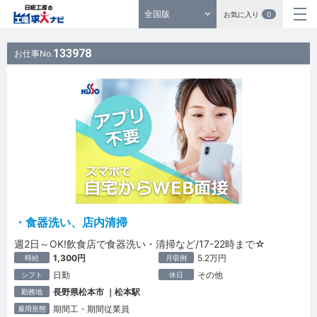
全国版
お気に入り
0
133978
お仕事No.
・食器洗い、店内清掃
週2日～OK!飲食店で食器洗い・清掃など/17-22時まで☆
1,300円
5.2万円
時給
月収例
日勤
その他
シフト
休日
長野県松本市 ｜松本駅
勤務地
期間工・期間従業員
雇用形態