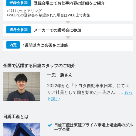
登録会参加
登録会場にてお仕事内容の詳細をご紹介
※1対1でのヒアリング
※WEBでの登録会を希望された場合はWEB上で実施
選考会参加
メーカーでの選考会に参加
内定
1週間以内に合否をご連絡
全国で活躍する日総スタッフのご紹介
一兜 晨さん
2022年から「トヨタ自動車東日本」にてエ
リア社員として働き始めた一兜さん、
もっ
と読む
日総工産とは
日総工産は東証プライム市場上場企業のグル
ープ企業