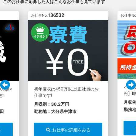
このお仕事に応募した人はこんなお仕事も見ています
136532
お仕事No.
お仕事No
<<超
0万超×
初年度収は450万以上!正社員のお
円】即
ぎ!
仕事です!
月収例
月収例：30.2万円
勤務
田
勤務地：大分県中津市
る
お仕事の詳細をみる