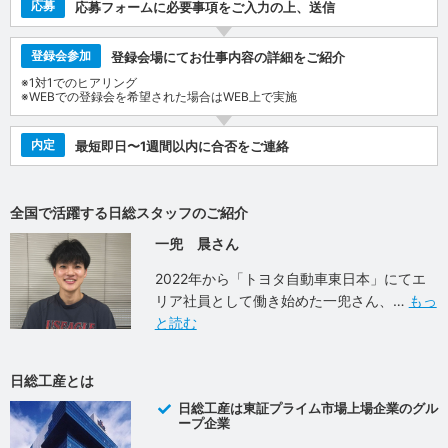
応募
応募フォームに必要事項をご入力の上、送信
登録会参加
登録会場にてお仕事内容の詳細をご紹介
※1対1でのヒアリング
※WEBでの登録会を希望された場合はWEB上で実施
内定
最短即日〜1週間以内に合否をご連絡
全国で活躍する日総スタッフのご紹介
一兜 晨さん
2022年から「トヨタ自動車東日本」にてエ
リア社員として働き始めた一兜さん、
もっ
と読む
日総工産とは
日総工産は東証プライム市場上場企業のグル
ープ企業