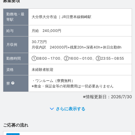
募集要項
勤務地・最
大分県大分市迫 ｜JR日豊本線鶴崎駅
寄駅
給与
月給 240,000円
30.7万円
月収例
月収内訳 240000円+残業20h+深夜40h+休日出勤8h
勤務時間
①08:00～17:00、②16:00～01:00、③23:55～08:55
資格
未経験者歓迎
・ワンルーム（寮費無料）
寮
※敷金・保証金等の初期費用は一切必要ありません
※情報更新日：2026/7/30
さらに表示する
ご応募の流れ