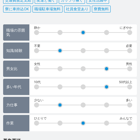
交通費規定支給
友達と働く
ガッツリ稼ぐ
女性活躍中
寮に車持込OK
職場駐車場無料
社員食堂あり
寮費無料
静か
にぎやか
職場の雰囲
気
不要
必要
知識/経験
女性
男性
男女比
10代
50代以上
多い年代
少ない
多い
力仕事
ひとりで
みんなで
作業