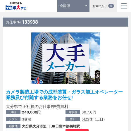
全国版
お気に入り
0
133938
お仕事No.
カメラ製造工場での成型装置・ガラス加工オペレーター
業務及び付随する業務をお任せ!
大分県で正社員のお仕事!寮費無料!
240,000円
30.7万円
月給
月収例
3交替
5勤2休（土日）
シフト
休日
大分県大分市迫 ｜JR日豊本線鶴崎駅
勤務地