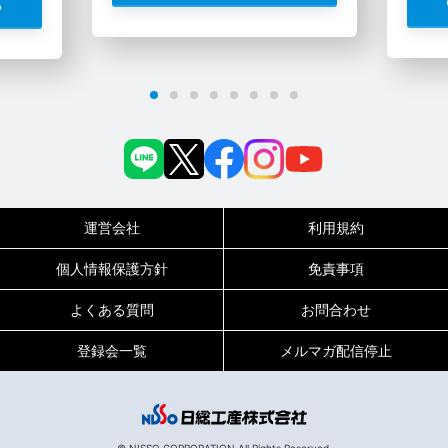
る
運営会社
利用規約
個人情報保護方針
免責事項
よくある質問
お問合わせ
登録会一覧
メルマガ配信停止
0120-717-450
受付時間
平日9:00～19:00（土日祝は18:00まで）
© NISSO CORPORATION All Rights Reserved.