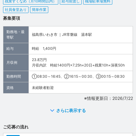
残業すくなめ（月10時間以内）
給与前渡し
職場駐車場無料
社員食堂あり
簡単作業
募集要項
勤務地・最
福島県いわき市 ｜JR常磐線 湯本駅
寄駅
給与
時給 1,400円
23.8万円
月収例
月収内訳 時給1400円×7.25h×20日+残業10h+深夜50h
勤務時間
①08:30～16:45、②16:15～00:30、③00:15～08:30
資格
未経験者歓迎
※情報更新日：2026/7/22
さらに表示する
ご応募の流れ