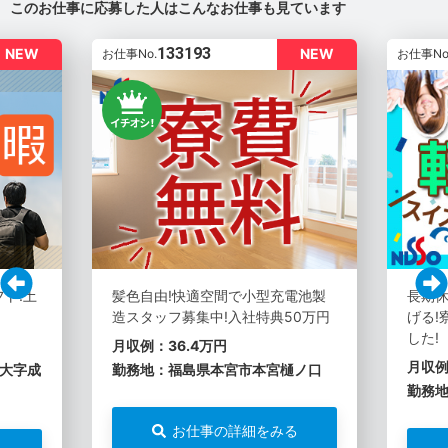
このお仕事に応募した人はこんなお仕事も見ています
133193
NEW
NEW
お仕事No.
お仕事No
フト!土
髪色自由!快適空間で小型充電池製
長期休
造スタッフ募集中!入社特典50万円
げる!
した!
月収例：36.4万円
月収例
大字成
勤務地：福島県本宮市本宮樋ノ口
勤務
お仕事の詳細をみる