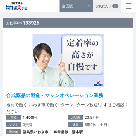
全国版
お気に入り
0
133926
お仕事No.
合成薬品の製造・マシンオペレーション業務
地元で働く!いわき市で働く!IターンUターン歓迎!まずはご相談く
ださい
1,400円
23.8万円
時給
月収例
3交替
5勤2休（土日）
シフト
休日
福島県いわき市 ｜JR常磐線 湯本駅
勤務地