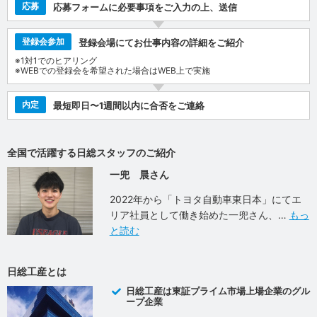
応募
応募フォームに必要事項をご入力の上、送信
登録会参加
登録会場にてお仕事内容の詳細をご紹介
※1対1でのヒアリング
※WEBでの登録会を希望された場合はWEB上で実施
内定
最短即日〜1週間以内に合否をご連絡
全国で活躍する日総スタッフのご紹介
一兜 晨さん
2022年から「トヨタ自動車東日本」にてエ
リア社員として働き始めた一兜さん、
もっ
と読む
日総工産とは
日総工産は東証プライム市場上場企業のグル
ープ企業