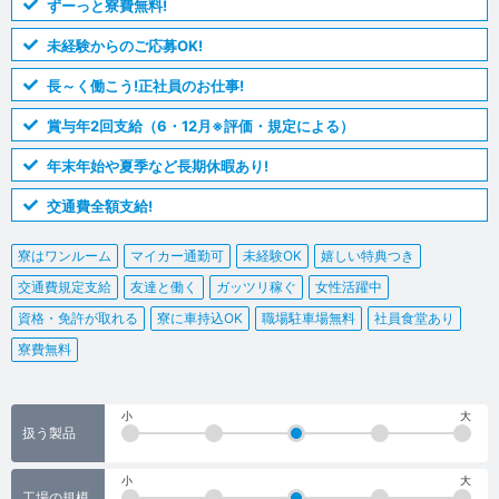
ずーっと寮費無料!
未経験からのご応募OK!
長～く働こう!正社員のお仕事!
賞与年2回支給（6・12月※評価・規定による）
年末年始や夏季など長期休暇あり!
交通費全額支給!
寮はワンルーム
マイカー通勤可
未経験OK
嬉しい特典つき
交通費規定支給
友達と働く
ガッツリ稼ぐ
女性活躍中
資格・免許が取れる
寮に車持込OK
職場駐車場無料
社員食堂あり
寮費無料
小
大
扱う製品
小
大
工場の規模