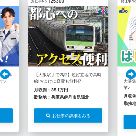
125300
お仕事No.
お仕事No
スマホ
【大阪駅まで2駅!】超好立地で高時
【土
す♪
給!おまけに寮費も無料!?
大募集
業♪
月収例：35.1万円
月収例
勤務地：兵庫県伊丹市昆陽北
勤務
る
お仕事の詳細をみる