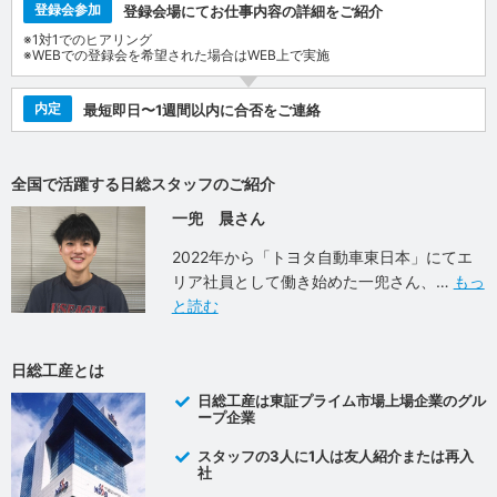
登録会参加
登録会場にてお仕事内容の詳細をご紹介
※1対1でのヒアリング
※WEBでの登録会を希望された場合はWEB上で実施
内定
最短即日〜1週間以内に合否をご連絡
全国で活躍する日総スタッフのご紹介
一兜 晨さん
2022年から「トヨタ自動車東日本」にてエ
リア社員として働き始めた一兜さん、
もっ
と読む
日総工産とは
日総工産は東証プライム市場上場企業のグル
ープ企業
スタッフの3人に1人は友人紹介または再入
社