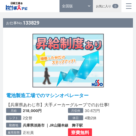
全国版
お気に入り
0
133829
お仕事No.
電池製造工場でのマシンオペレーター
【兵庫県あわじ市】大手メーカーグループでのお仕事!
218,000円
30.6万円
月給
月収例
2交替
4勤2休
シフト
休日
兵庫県淡路市 ｜JR山陽本線 舞子駅
勤務地
寮費無料
正社員
雇用形態