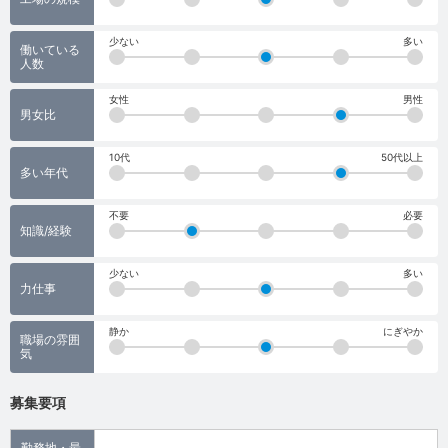
少ない
多い
働いている
人数
女性
男性
男女比
10代
50代以上
多い年代
不要
必要
知識/経験
少ない
多い
力仕事
静か
にぎやか
職場の雰囲
気
募集要項
勤務地・最