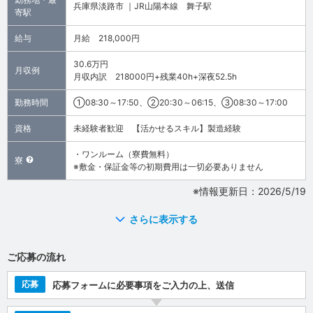
兵庫県淡路市 ｜JR山陽本線 舞子駅
寄駅
給与
月給 218,000円
30.6万円
月収例
月収内訳 218000円+残業40h+深夜52.5h
勤務時間
①08:30～17:50、②20:30～06:15、③08:30～17:00
資格
未経験者歓迎 【活かせるスキル】製造経験
・ワンルーム（寮費無料）
寮
※敷金・保証金等の初期費用は一切必要ありません
※情報更新日：2026/5/19
さらに表示する
ご応募の流れ
応募
応募フォームに必要事項をご入力の上、送信